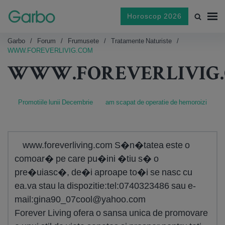
Horoscop 2026
Garbo
Forum
Frumusete
Tratamente Naturiste
WWW.FOREVERLIVIG.COM
WWW.FOREVERLIVIG
Promotiile lunii Decembrie
am scapat de operatie de hemoroizi
www.foreverliving.com S�n�tatea este o
comoar� pe care pu�ini �tiu s� o
pre�uiasc�, de�i aproape to�i se nasc cu
ea.va stau la dispozitie:tel:0740323486 sau e-
mail:
gina90_07cool@yahoo.com
Forever Living ofera o sansa unica de promovare