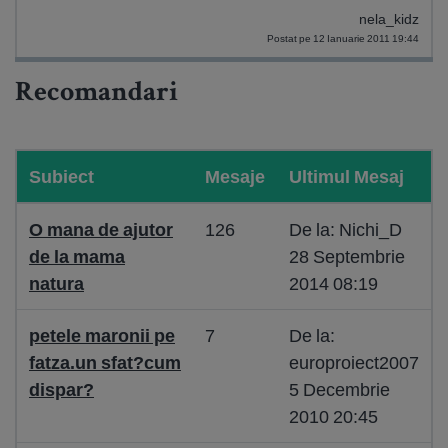
nela_kidz
Postat pe 12 Ianuarie 2011 19:44
Recomandari
Subiect
Mesaje
Ultimul Mesaj
O mana de ajutor
126
De la: Nichi_D
de la mama
28 Septembrie
natura
2014 08:19
petele maronii pe
7
De la:
fatza.un sfat?cum
europroiect2007
dispar?
5 Decembrie
2010 20:45