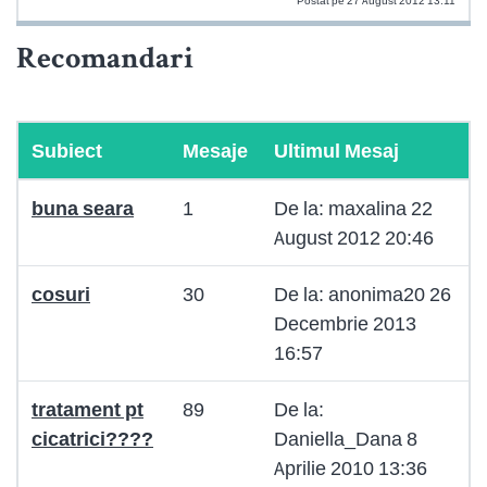
Postat pe 27 August 2012 13:11
Recomandari
Subiect
Mesaje
Ultimul Mesaj
buna seara
1
De la: maxalina 22
August 2012 20:46
cosuri
30
De la: anonima20 26
Decembrie 2013
16:57
tratament pt
89
De la:
cicatrici????
Daniella_Dana 8
Aprilie 2010 13:36