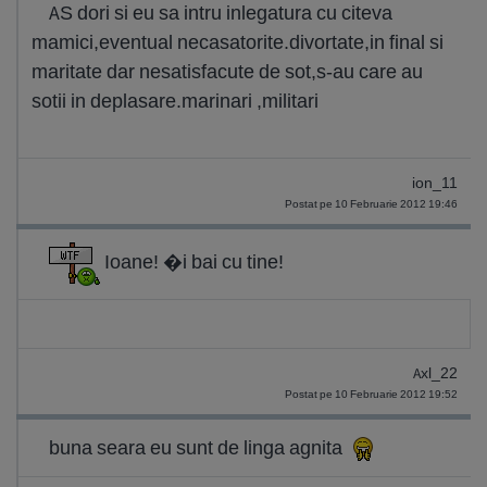
AS dori si eu sa intru inlegatura cu citeva
mamici,eventual necasatorite.divortate,in final si
maritate dar nesatisfacute de sot,s-au care au
sotii in deplasare.marinari ,militari
ion_11
Postat pe 10 Februarie 2012 19:46
Ioane! �i bai cu tine!
Axl_22
Postat pe 10 Februarie 2012 19:52
buna seara eu sunt de linga agnita