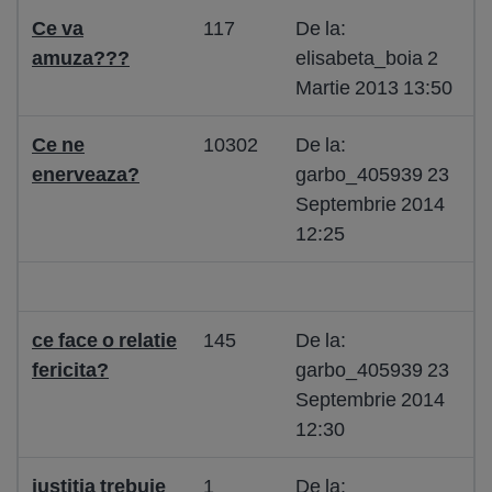
Ce va
117
De la:
amuza???
elisabeta_boia 2
Martie 2013 13:50
Ce ne
10302
De la:
enerveaza?
garbo_405939 23
Septembrie 2014
12:25
ce face o relatie
145
De la:
fericita?
garbo_405939 23
Septembrie 2014
12:30
justitia trebuie
1
De la: