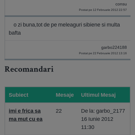
consu
Postat pe 12 Februarie 2012 22:57
o zi buna,tot de pe meleaguri sibiene si multa
bafta
garbo224188
Postat pe 22 Februarie 2012 13:16
Recomandari
Subiect
Mesaje
Ultimul Mesaj
imi e frica sa
22
De la: garbo_2177
ma mut cu ea
16 Iunie 2012
11:30