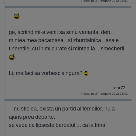
Postat pe 27 Ianuarie 2012 23:41
ge, scriind mi-a venit sa scriu varianta, deh,
mintea mea pacatoasa...si zburdalnica...asa e
tineretile, cu inimi curate si mintea la ...smecherii
Li, ma faci sa vorbesc singura?
dor72_
Postat pe 27 Ianuarie 2012 23:41
nu stie ea. exista un partid al femeilor. nu a
ajuns prea departe.
se vede ca lipseste barbatul ... ca la Irina