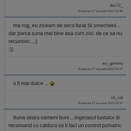
dor72_
Postat pe 27 Ianuarie 2012 23:35
ma rog, eu ziceam de secs furat SI smecherii...
dar parca suna mai bine asa cum zici, de ce sa nu
recunosc...;)
:))
eu_geminy
Postat pe 27 Ianuarie 2012 23:37
o fi mai dulce ...
cri_cat
Postat pe 27 Ianuarie 2012 23:37
Buna seara oameni buni ...ingerasul luotator iti
recomand cu caldura sa ti faci un control pshiatric