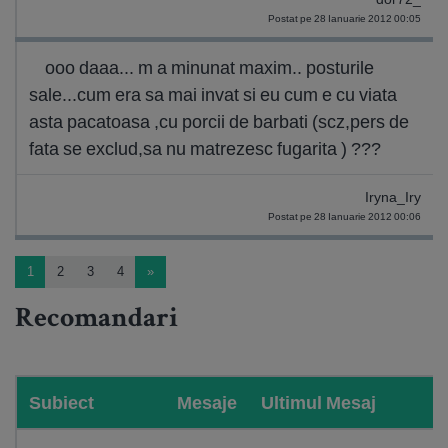
Postat pe 28 Ianuarie 2012 00:05
ooo daaa... m a minunat maxim.. posturile
sale...cum era sa mai invat si eu cum e cu viata
asta pacatoasa ,cu porcii de barbati (scz,pers de
fata se exclud,sa nu matrezesc fugarita ) ???
Iryna_Iry
Postat pe 28 Ianuarie 2012 00:06
1
2
3
4
»
Recomandari
Subiect
Mesaje
Ultimul Mesaj