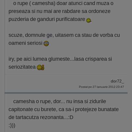
o rupe ( camesha) doar atunci cand muza o
preseaza si nu mai are rabdare sa ordoneze
puzderia de ganduri purificatoare
scuze, domnule ge, uitasem ca stau de vorba cu
oameni seriosi
iry, pe aici lumea glumeste...lasa crisparea si
seriozitatea
dor72_
Postat pe 27 Ianuarie 2012 23:47
camesha o rupe, dor... nu insa si zidurile
capitonate cu burete, ca sa-i protejeze bunatate
de tartacutza rezonanta...:D
:)))