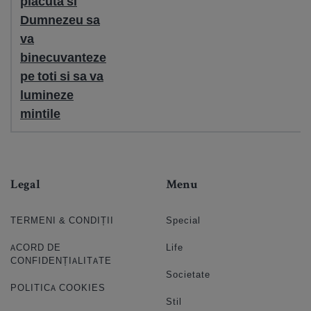
placuta si
Dumnezeu sa
va
binecuvanteze
pe toti si sa va
lumineze
mintile
Legal
Menu
TERMENI & CONDIȚII
Special
ACORD DE
Life
CONFIDENȚIALITATE
Societate
POLITICA COOKIES
Stil