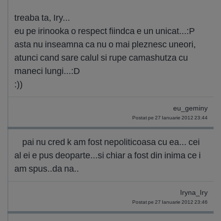
treaba ta, Iry...
eu pe irinooka o respect fiindca e un unicat...:P
asta nu inseamna ca nu o mai pleznesc uneori,
atunci cand sare calul si rupe camashutza cu
maneci lungi...:D
:))
eu_geminy
Postat pe 27 Ianuarie 2012 23:44
pai nu cred k am fost nepoliticoasa cu ea... cei
al ei e pus deoparte...si chiar a fost din inima ce i
am spus..da na..
Iryna_Iry
Postat pe 27 Ianuarie 2012 23:46