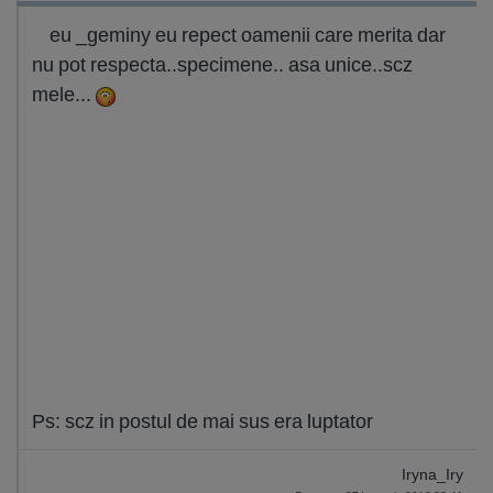
eu _geminy eu repect oamenii care merita dar
nu pot respecta..specimene.. asa unice..scz
mele...
Ps: scz in postul de mai sus era luptator
Iryna_Iry