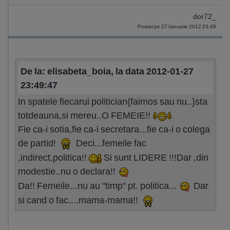
dor72_
Postat pe 27 Ianuarie 2012 23:49
De la: elisabeta_boia, la data 2012-01-27
23:49:47
In spatele fiecarui politician{faimos sau nu..}sta
totdeauna,si mereu..O FEMEIE!!
Fie ca-i sotia,fie ca-i secretara...fie ca-i o colega
de partid!
Deci...femeile fac
,indirect,politica!!
Si sunt LIDERE !!!Dar ,din
modestie..nu o declara!!
Da!! Femeile...nu au "timp" pt. politica...
Dar
si cand o fac....mama-mama!!