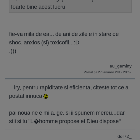
foarte bine acest lucru
fie-va mila de ea... de ani de zile e in stare de
shoc. anxios (si) toxicofil...:D
:)))
eu_geminy
Postat pe 27 Ianuarie 2012 23:52
iry, pentru rapiditate si eficienta, citeste tot ce a
postat irinuca
pai noua ne e mila, ge, si ii spunem mereu...dar
stii si tu "L�homme propose et Dieu dispose"
dor72_