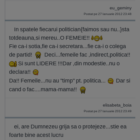
eu_geminy
Postat pe 27 Ianuarie 2012 23:48
In spatele fiecarui politician{faimos sau nu..}sta
totdeauna,si mereu..O FEMEIE!!
Fie ca-i sotia,fie ca-i secretara...fie ca-i o colega
de partid!
Deci...femeile fac ,indirect,politica!!
Si sunt LIDERE !!!Dar ,din modestie..nu o
declara!!
Da!! Femeile...nu au "timp" pt. politica...
Dar si
cand o fac....mama-mama!!
elisabeta_boia
Postat pe 27 Ianuarie 2012 23:49
ei, are Dumnezeu grija sa o protejeze...stie ea
foarte bine acest lucru