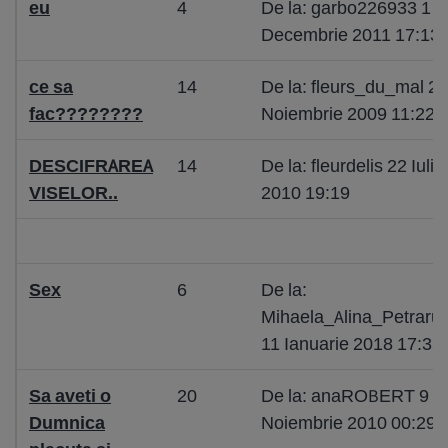
eu
4
De la: garbo226933 1
Decembrie 2011 17:13
ce sa
14
De la: fleurs_du_mal 22
fac????????
Noiembrie 2009 11:22
DESCIFRAREA
14
De la: fleurdelis 22 Iulie
VISELOR..
2010 19:19
Sex
6
De la:
Mihaela_Alina_Petraru
11 Ianuarie 2018 17:35
Sa aveti o
20
De la: anaROBERT 9
Dumnica
Noiembrie 2010 00:29