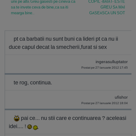
unii pe altii.Greu gasesti pe cineva ca
COPIL -BAIAT- ESTE
sa te invete ceva de bine,ca sa iti
GREU SA MAI
mearga bine..
GASEASCA UN SOT
pt ca barbatii nu sunt buni ca lideri pt ca nu ii
duce capul decat la smecherii,furat si sex
ingerasulluptator
Postat pe 27 Ianuarie 2012 17:45
te rog, continua.
ufishor
Postat pe 27 Ianuarie 2012 18:04
pai ce... nu stii care e continuarea ? aceleasi
idei.... !