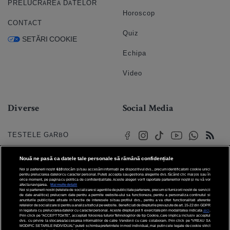
PRELUCRAREA DATELOR
Horoscop
CONTACT
Quiz
SETĂRI COOKIE
Echipa
Video
Diverse
Social Media
TESTELE GARBO
HOROSCOP
Nouă ne pasă ca datele tale personale să rămână confidențiale
Noi și partenerii noștri
610
stocăm și/sau accesăm informații pe dispozitivul dvs., precum identificatorii cookie unici
HOROSCOPUL IUBIRII
pentru prelucrarea datelor cu caracter personal. Puteți accepta sau gestiona alegerile dvs. făcând clic mai jos sau în
orice moment, pe pagina cu politica de confidențialitate. Aceste alegeri vor fi raportate partenerilor noștri și nu vă vor
afecta navigarea.
Mai multe detalii
Noi si partenerii nostri (retelele de socializare si agentiile de publicitate partenere, precum si furnizorii nostri de servicii
© 2026 Internet Corp SRL
FORUMURI
de date analitice) prelucram date pentru a permite website-ului sa functioneze, pentru a personaliza continutul si
Toate drepturile rezervate
anunturile publicitare afisate in functie de interesele si/sau profilul dvs., pentru a va oferi functionalitati aferente
retelelor de socializare si pentru a analiza traficul pe website. Beneficiati de drepturile prevazute de art. 15-22 din GDPR
in legatura cu prelucrarea datelor cu caracter personal. Aceste drepturi pot fi exercitate prin modalitatea indicata
aici
.
TRATAMENTE NATURISTE
Prin click pe “ACCEPT TOATE”, acceptati folosirea tuturor Tehnologiilor de tip Cookie, care implica inclusiv acceptul
dvs. cu privire la stocarea/accesarea informatiilor de catre Vendor-ii cu care colaboram. Prin click pe “VREAU SA
MODIFIC SETARILE INDIVIDUAL” puteti schimba preferintele in mod individual, mai putin cele legate de cookie strict