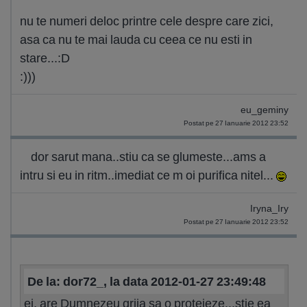
nu te numeri deloc printre cele despre care zici,
asa ca nu te mai lauda cu ceea ce nu esti in
stare...:D
:)))
eu_geminy
Postat pe 27 Ianuarie 2012 23:52
dor sarut mana..stiu ca se glumeste...ams a
intru si eu in ritm..imediat ce m oi purifica nitel...
Iryna_Iry
Postat pe 27 Ianuarie 2012 23:52
De la: dor72_, la data 2012-01-27 23:49:48
ei, are Dumnezeu grija sa o protejeze...stie ea