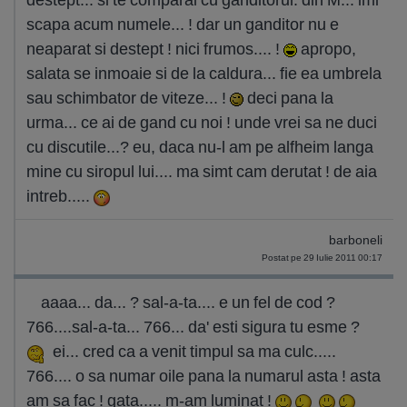
scapa acum numele... ! dar un ganditor nu e
neaparat si destept ! nici frumos.... !
apropo,
salata se inmoaie si de la caldura... fie ea umbrela
sau schimbator de viteze... !
deci pana la
urma... ce ai de gand cu noi ! unde vrei sa ne duci
cu discutile...? eu, daca nu-l am pe alfheim langa
mine cu siropul lui.... ma simt cam derutat ! de aia
intreb.....
barboneli
Postat pe 29 Iulie 2011 00:17
aaaa... da... ? sal-a-ta.... e un fel de cod ?
766....sal-a-ta... 766... da' esti sigura tu esme ?
ei... cred ca a venit timpul sa ma culc.....
766.... o sa numar oile pana la numarul asta ! asta
am sa fac ! gata..... m-am luminat !