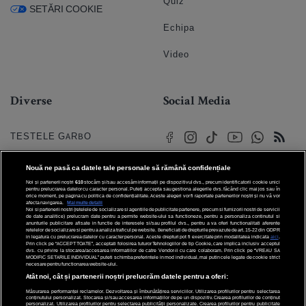
Quiz
SETĂRI COOKIE
Echipa
Video
Diverse
Social Media
TESTELE GARBO
HOROSCOP
Nouă ne pasă ca datele tale personale să rămână confidențiale
Noi și partenerii noștri
610
stocăm și/sau accesăm informații pe dispozitivul dvs., precum identificatorii cookie unici
HOROSCOPUL IUBIRII
pentru prelucrarea datelor cu caracter personal. Puteți accepta sau gestiona alegerile dvs. făcând clic mai jos sau în
orice moment, pe pagina cu politica de confidențialitate. Aceste alegeri vor fi raportate partenerilor noștri și nu vă vor
afecta navigarea.
Mai multe detalii
Noi si partenerii nostri (retelele de socializare si agentiile de publicitate partenere, precum si furnizorii nostri de servicii
© 2026 Internet Corp SRL
FORUMURI
de date analitice) prelucram date pentru a permite website-ului sa functioneze, pentru a personaliza continutul si
Toate drepturile rezervate
anunturile publicitare afisate in functie de interesele si/sau profilul dvs., pentru a va oferi functionalitati aferente
retelelor de socializare si pentru a analiza traficul pe website. Beneficiati de drepturile prevazute de art. 15-22 din GDPR
in legatura cu prelucrarea datelor cu caracter personal. Aceste drepturi pot fi exercitate prin modalitatea indicata
aici
.
TRATAMENTE NATURISTE
Prin click pe “ACCEPT TOATE”, acceptati folosirea tuturor Tehnologiilor de tip Cookie, care implica inclusiv acceptul
dvs. cu privire la stocarea/accesarea informatiilor de catre Vendor-ii cu care colaboram. Prin click pe “VREAU SA
MODIFIC SETARILE INDIVIDUAL” puteti schimba preferintele in mod individual, mai putin cele legate de cookie strict
necesare pentru functionarea website-ului.
DICTIONARE NUME
Atât noi, cât și partenerii noștri prelucrăm datele pentru a oferi:
Măsurarea performanței reclamelor. Dezvoltarea și îmbunătățirea serviciilor. Utilizarea profilurilor pentru selectarea
conținutului personalizat. Stocarea și/sau accesarea informațiilor de pe un dispozitiv. Crearea profilurilor de conținut
personalizat. Utilizarea profilurilor pentru selectarea publicității personalizate. Crearea profilurilor pentru publicitate