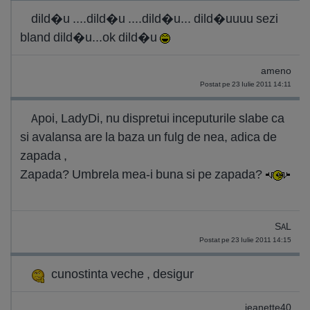
dild�u ....dild�u ....dild�u... dild�uuuu sezi
bland dild�u...ok dild�u
ameno
Postat pe 23 Iulie 2011 14:11
Apoi, LadyDi, nu dispretui inceputurile slabe ca
si avalansa are la baza un fulg de nea, adica de
zapada ,
Zapada? Umbrela mea-i buna si pe zapada?
SAL
Postat pe 23 Iulie 2011 14:15
cunostinta veche , desigur
jeanette40