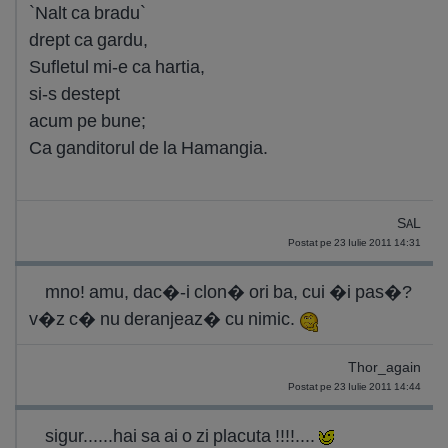
`Nalt ca bradu`
drept ca gardu,
Sufletul mi-e ca hartia,
si-s destept
acum pe bune;
Ca ganditorul de la Hamangia.
SAL
Postat pe 23 Iulie 2011 14:31
mno! amu, dac�-i clon� ori ba, cui �i pas�?
v�z c� nu deranjeaz� cu nimic.
Thor_again
Postat pe 23 Iulie 2011 14:44
sigur......hai sa ai o zi placuta !!!!....