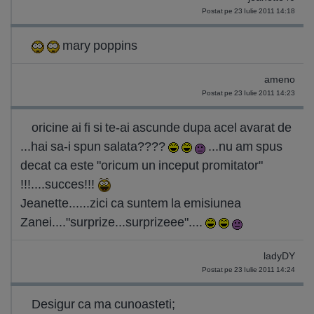
Postat pe 23 Iulie 2011 14:18
mary poppins
ameno
Postat pe 23 Iulie 2011 14:23
oricine ai fi si te-ai ascunde dupa acel avarat de
...hai sa-i spun salata????
...nu am spus
decat ca este "oricum un inceput promitator"
!!!....succes!!!
Jeanette......zici ca suntem la emisiunea
Zanei...."surprize...surprizeee"....
ladyDY
Postat pe 23 Iulie 2011 14:24
Desigur ca ma cunoasteti;