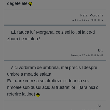
degetelele
Fata_Morgana
Postat pe 26 Iulie 2011 23:17
Ei, fatuca lu` Morgana, ce zisei io , si la ce-ti
zbura tie mintea !
SAL
Postat pe 27 Iulie 2011 14:41
Aici vorbiram de umbrela, mai precis l despre
umbrela mea de salata.
Ea n-are cum sa se atrofieze ci doar sa se-
nmoaie sub dusul acid al frustratilor . [fara nici o
referire la tine}
SAL