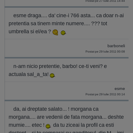
Postat pe 27 Iulie 2011 14:44
esme draga.... da' cine-i 766 asta... ca doar n-ai
pretentia sa tinem minte numere.... ??? tot
umbrella si el/ea ?
barboneli
Postat pe 29 Iulie 2011 00:08
n-am nicio pretentie, barbo! ce-ti veni? e
actuala sal_a_ta!
esme
Postat pe 29 Iulie 2011 00:14
da, ai dreptate salato... ! morgana ca
morgana.... are vedenii de fata morgana... deshte
mumie.... etec !
da tu ziceai la profil ca esti
destept... si te comparai cu ganditorul. din M... imi