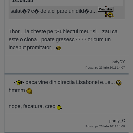
14:04:54
salat�? c� de aici pare un dild�u...
Thor....ia citeste pe "Subiectul meu" si... zau ca
este o clona...poate gresesc???? oricum un
inceput promitator...
ladyDY
Postat pe 23 Iulie 2011 14:07
daca vine din directia Lisabonei e...e...
hmmm
nope, facatura, cred
panty_C
Postat pe 23 Iulie 2011 14:08