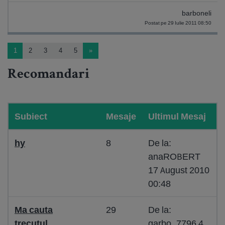
barboneli
Postat pe 29 Iulie 2011 08:50
1
2
3
4
5
»
Recomandari
Subiect
Mesaje
Ultimul Mesaj
hy
8
De la:
anaROBERT
17 August 2010
00:48
Ma cauta
29
De la:
trecutul...
garbo_7796 4