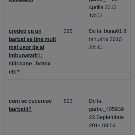
Aprilie 2013
13:02
credeti ca un
268
De la: buna01 8
barbat se tine mult
Ianuarie 2010
mai usor de ai
22:46
imbunatatiri :
silicoane , botox
etc?
cum se cuceresc
893
De la:
barbatii?
garbo_405939
23 Septembrie
2014 09:52