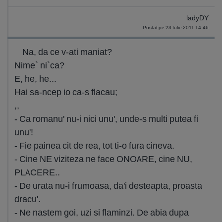
ladyDY
Postat pe 23 Iulie 2011 14:46
Na, da ce v-ati maniat?
Nime` ni`ca?
E, he, he...
Hai sa-ncep io ca-s flacau;
,,
- Ca romanu' nu-i nici unu', unde-s multi putea fi
unu'!
- Fie painea cit de rea, tot ti-o fura cineva.
- Cine NE viziteza ne face ONOARE, cine NU,
PLACERE..
- De urata nu-i frumoasa, da'i desteapta, proasta
dracu'.
- Ne nastem goi, uzi si flaminzi. De abia dupa