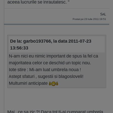
aceea lucrurile se inrautatesc. "
SAL
Postat pe 23 Iulie 2011 19:51
De la: garbo193766, la data 2011-07-23
13:56:33
N-am nici eu nimic important de spus la fel ca
majoritatea celor ce deschid un topic nou.
Iote stire : Mi-am luat umbrela noua !
Astept sfaturi , sugestii si blagosloveli!
Multumiri anticipate
Mai , ce sa zic ?! Daca tot ti-ai cumparat umbrela