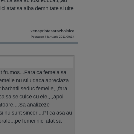
..Pt ca asa au fost educati,,au
ici atat sa aiba demnitate si uite
xenaprintesarazboinica
Postat pe 4 Ianuarie 2011 00:14
ant frumos...Fara ca femeia sa
 femeile nu stiu daca apreciaza
r barbatii seduc femeile,,,fara
a sa se culce cu ele,,,,apoi
atoare....Sa analizeze
 si nu sunt sinceri...Pt ca asa au
orale...pe femei nici atat sa