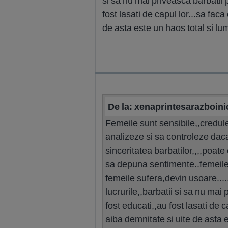
si sa nu mai priveasca barbatii pr
fost lasati de capul lor...sa faca
de asta este un haos total si l
De la: xenaprintesarazboinic
Femeile sunt sensibile,,credule
analizeze si sa controleze daca
sinceritatea barbatilor,,,,poate
sa depuna sentimente..femeile c
femeile sufera,devin usoare....
lucrurile,,barbatii si sa nu mai 
fost educati,,au fost lasati de c
aiba demnitate si uite de asta 