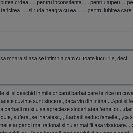
utea crdea..... pentru inconstienta..... pentru tupeu.... pent
ericirea .....si ruda neagra cu ea....... pentru iubirea care
a moara si asa se intimpla cam cu toate lucrurile, deci...
e si isi deschid inimile oricarui barbat care le zice un cu
acele cuvinte sunt sincere,,daca vin din inima....Apoi si 
ca barbatii nu stiu sa aprecieze sinceritatea femeilor....dar
le,,sufera,,se inaraiesc,,,,Barbatii seduc femeile,,,,ca s
ile ar gandi mai rational si nu ar mai fii asa visatoare....