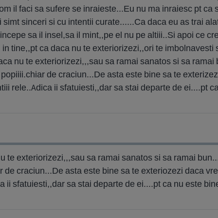
 om il faci sa sufere se inraieste...Eu nu ma inraiesc pt ca
 simt sinceri si cu intentii curate......Ca daca eu as trai al
ncepe sa il insel,sa il mint,,pe el nu pe altiii..Si apoi ce cre
 in tine,,pt ca daca nu te exteriorizezi,,ori te imbolnavesti 
ca nu te exteriorizezi,,,sau sa ramai sanatos si sa ramai 
 popiiii.chiar de craciun...De asta este bine sa te exterize
ii rele..Adica ii sfatuiesti,,dar sa stai departe de ei....pt 
u te exteriorizezi,,,sau sa ramai sanatos si sa ramai bun.
iar de craciun...De asta este bine sa te exteriozezi daca vr
a ii sfatuiesti,,dar sa stai departe de ei....pt ca nu este bin