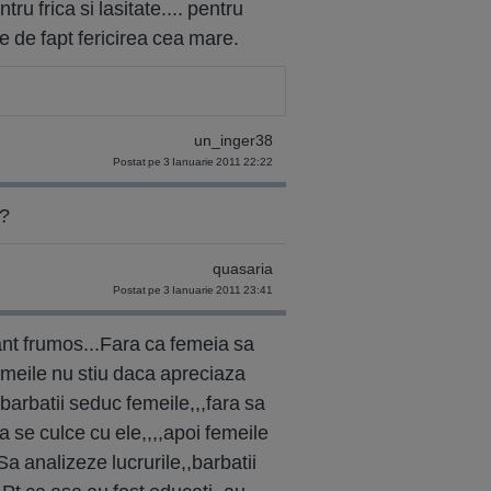
ru frica si lasitate.... pentru
 e de fapt fericirea cea mare.
un_inger38
Postat pe 3 Ianuarie 2011 22:22
 ?
quasaria
Postat pe 3 Ianuarie 2011 23:41
vant frumos...Fara ca femeia sa
femeile nu stiu daca apreciaza
 barbatii seduc femeile,,,fara sa
a se culce cu ele,,,,apoi femeile
Sa analizeze lucrurile,,barbatii