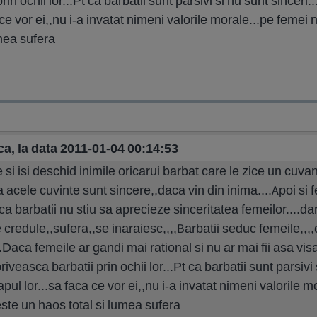
in ochii lor...Pt ca barbatii sunt parsivi si nu sunt sinceri.
 ce vor ei,,nu i-a invatat nimeni valorile morale...pe femei n
umea sufera
a, la data 2011-01-04 00:14:53
 si isi deschid inimile oricarui barbat care le zice un cuv
 acele cuvinte sunt sincere,,daca vin din inima....Apoi si
 ca barbatii nu stiu sa aprecieze sinceritatea femeilor....da
redule,,sufera,,se inaraiesc,,,,Barbatii seduc femeile,,,,c
.Daca femeile ar gandi mai rational si nu ar mai fii asa vis
priveasca barbatii prin ochii lor...Pt ca barbatii sunt parsivi
apul lor...sa faca ce vor ei,,nu i-a invatat nimeni valorile m
este un haos total si lumea sufera