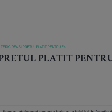
FERICIREA SI PRETUL PLATIT PENTRU EA!
 PRETUL PLATIT PENTRU
... fiecare intelegand aceasta fericire in felul lui, in functie d