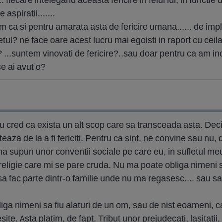
 aspiratii.......
am ca si pentru amarata asta de fericire umana...... de impl
etul? ne face oare acest lucru mai egoisti in raport cu ceilalt
" ? ...suntem vinovati de fericire?..sau doar pentru ca am i
e ai avut o?
Nu cred ca exista un alt scop care sa transceada asta. Deci 
aza de la a fi fericiti. Pentru ca sint, ne convine sau nu, de
 supun unor conventii sociale pe care eu, in sufletul me
 religie care mi se pare cruda. Nu ma poate obliga nimeni 
sa fac parte dintr-o familie unde nu ma regasesc.... sau sa
ga nimeni sa fiu alaturi de un om, sau de nist eoameni, ca
site. Asta platim, de fapt. Tribut unor prejudecati, lasitatii, 