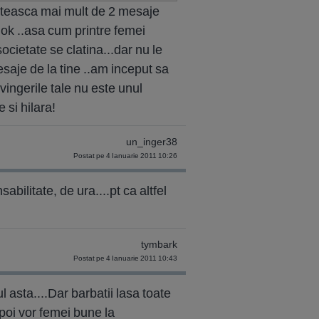
 citeasca mai mult de 2 mesaje
ati ok ..asa cum printre femei
societate se clatina...dar nu le
esaje de la tine ..am inceput sa
vingerile tale nu este unul
 si hilara!
un_inger38
Postat pe 4 Ianuarie 2011 10:26
bilitate, de ura....pt ca altfel
tymbark
Postat pe 4 Ianuarie 2011 10:43
ul asta....Dar barbatii lasa toate
Apoi vor femei bune la