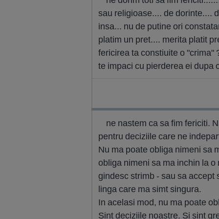
sau religioase.... de dorinte.... de
insa... nu de putine ori constat
platim un pret.... merita platit pr
fericirea ta constiuite o "crima
te impaci cu pierderea ei dupa c
ne nastem ca sa fim fericiti. 
pentru deciziile care ne indeparte
Nu ma poate obliga nimeni sa ma
obliga nimeni sa ma inchin la o
gindesc strimb - sau sa accept 
linga care ma simt singura.
In acelasi mod, nu ma poate obli
Sint deciziile noastre. Si sint gre