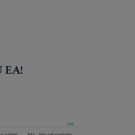
 EA!
sfat
e valori...... bla.. bla uri sociale