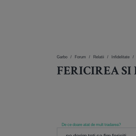
Garbo
Forum
Relatii
Infidelitate
FERICIREA SI
De ce doare atat de mult tradarea?
ne dorim toti sa fim fericiti.....