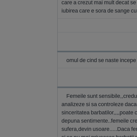
care a crezut mai mult decat se p
iubirea care e sora de sange cu f
omul de cind se naste incepe s
Femeile sunt sensibile,,credul
analizeze si sa controleze daca 
sinceritatea barbatilor,,,,poate 
depuna sentimente..femeile credu
sufera,devin usoare.....Daca feme