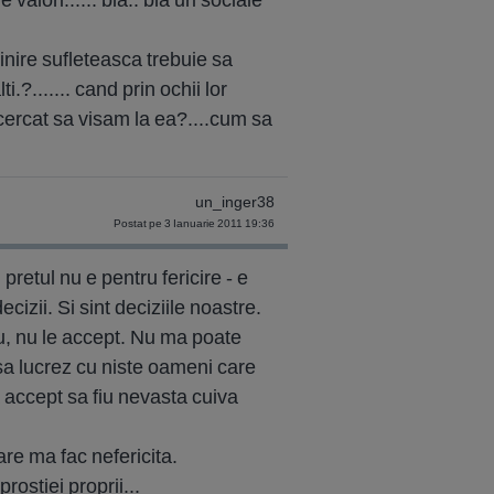
inire sufleteasca trebuie sa
i.?....... cand prin ochii lor
ncercat sa visam la ea?....cum sa
un_inger38
Postat pe 3 Ianuarie 2011 19:36
pretul nu e pentru fericire - e
cizii. Si sint deciziile noastre.
u, nu le accept. Nu ma poate
sa lucrez cu niste oameni care
 accept sa fiu nevasta cuiva
re ma fac nefericita.
prostiei proprii...