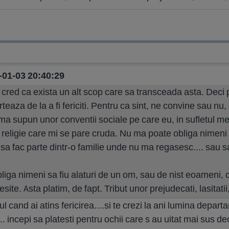
1-01-03 20:40:29
 cred ca exista un alt scop care sa transceada asta. Deci pr
eaza de la a fi fericiti. Pentru ca sint, ne convine sau nu, d
a supun unor conventii sociale pe care eu, in sufletul m
o religie care mi se pare cruda. Nu ma poate obliga nimeni
sa fac parte dintr-o familie unde nu ma regasesc.... sau s
iga nimeni sa fiu alaturi de un om, sau de nist eoameni, c
esite. Asta platim, de fapt. Tribut unor prejudecati, lasitatii,
cand ai atins fericirea....si te crezi la ani lumina departa
.. incepi sa platesti pentru ochii care s au uitat mai sus dec