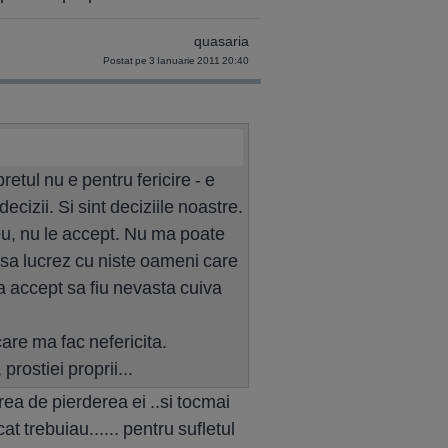
quasaria
Postat pe 3 Ianuarie 2011 20:40
etul nu e pentru fericire - e
ecizii. Si sint deciziile noastre.
eu, nu le accept. Nu ma poate
 sa lucrez cu niste oameni care
a accept sa fiu nevasta cuiva
are ma fac nefericita.
 prostiei proprii...
rea de pierderea ei ..si tocmai
at trebuiau...... pentru sufletul