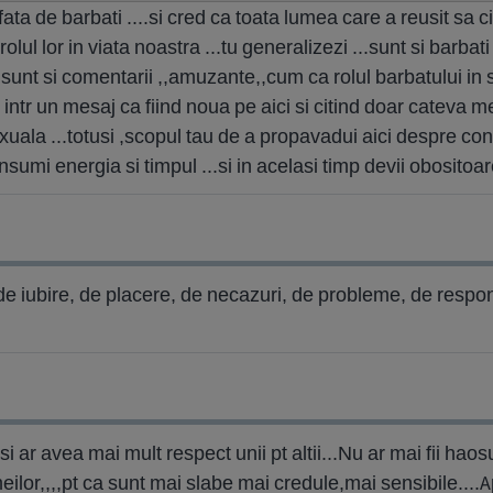
ata de barbati ....si cred ca toata lumea care a reusit sa
ii rolul lor in viata noastra ...tu generalizezi ...sunt si barb
...sunt si comentarii ,,amuzante,,cum ca rolul barbatului in 
 intr un mesaj ca fiind noua pe aici si citind doar cateva m
uala ...totusi ,scopul tau de a propavadui aici despre con
nsumi energia si timpul ...si in acelasi timp devii obositoare
de iubire, de placere, de necazuri, de probleme, de responsa
 si ar avea mai mult respect unii pt altii...Nu ar mai fii haos
eilor,,,,pt ca sunt mai slabe mai credule,mai sensibile....