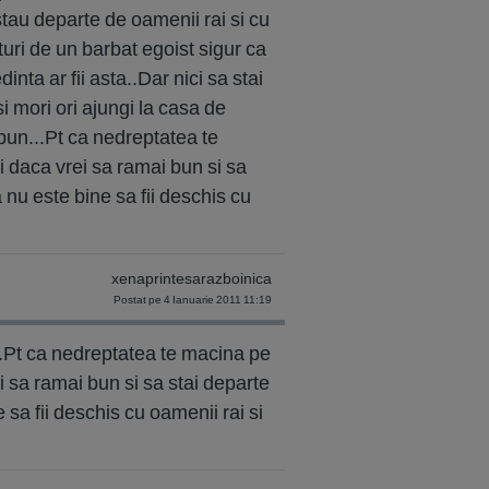
 stau departe de oamenii rai si cu
aturi de un barbat egoist sigur ca
dinta ar fii asta..Dar nici sa stai
si mori ori ajungi la casa de
bun...Pt ca nedreptatea te
zi daca vrei sa ramai bun si sa
ca nu este bine sa fii deschis cu
xenaprintesarazboinica
Postat pe 4 Ianuarie 2011 11:19
..Pt ca nedreptatea te macina pe
ei sa ramai bun si sa stai departe
e sa fii deschis cu oamenii rai si