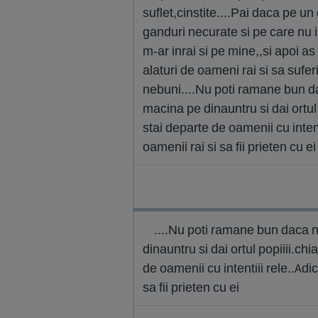
suflet,cinstite....Pai daca pe un
ganduri necurate si pe care nu ii
m-ar inrai si pe mine,,si apoi as i
alaturi de oameni rai si sa suferi
nebuni....Nu poti ramane bun da
macina pe dinauntru si dai ortul
stai departe de oamenii cu intenti
oamenii rai si sa fii prieten cu ei
....Nu poti ramane bun daca n
dinauntru si dai ortul popiiii.ch
de oamenii cu intentiii rele..Adic
sa fii prieten cu ei