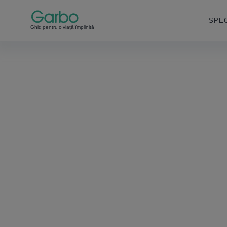
SPEC
Ghid pentru o viață împlinită