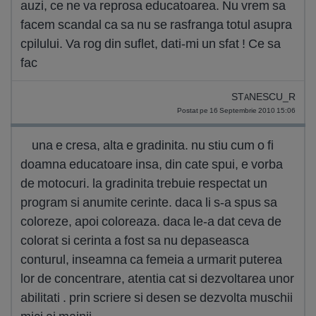
auzi, ce ne va reprosa educatoarea. Nu vrem sa
facem scandal ca sa nu se rasfranga totul asupra
cpilului. Va rog din suflet, dati-mi un sfat ! Ce sa
fac
STANESCU_R
Postat pe 16 Septembrie 2010 15:06
una e cresa, alta e gradinita. nu stiu cum o fi
doamna educatoare insa, din cate spui, e vorba
de motocuri. la gradinita trebuie respectat un
program si anumite cerinte. daca li s-a spus sa
coloreze, apoi coloreaza. daca le-a dat ceva de
colorat si cerinta a fost sa nu depaseasca
conturul, inseamna ca femeia a urmarit puterea
lor de concentrare, atentia cat si dezvoltarea unor
abilitati . prin scriere si desen se dezvolta muschii