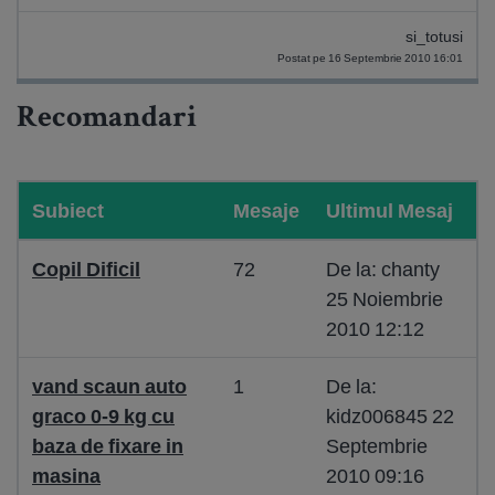
si_totusi
Postat pe 16 Septembrie 2010 16:01
Recomandari
Subiect
Mesaje
Ultimul Mesaj
Copil Dificil
72
De la: chanty
25 Noiembrie
2010 12:12
vand scaun auto
1
De la:
graco 0-9 kg cu
kidz006845 22
baza de fixare in
Septembrie
masina
2010 09:16