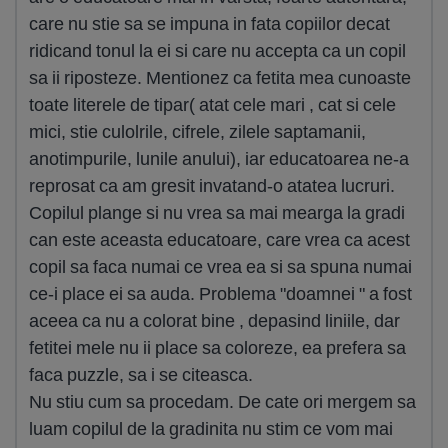
care nu stie sa se impuna in fata copiilor decat
ridicand tonul la ei si care nu accepta ca un copil
sa ii riposteze. Mentionez ca fetita mea cunoaste
toate literele de tipar( atat cele mari , cat si cele
mici, stie culolrile, cifrele, zilele saptamanii,
anotimpurile, lunile anului), iar educatoarea ne-a
reprosat ca am gresit invatand-o atatea lucruri.
Copilul plange si nu vrea sa mai mearga la gradi
can este aceasta educatoare, care vrea ca acest
copil sa faca numai ce vrea ea si sa spuna numai
ce-i place ei sa auda. Problema "doamnei " a fost
aceea ca nu a colorat bine , depasind liniile, dar
fetitei mele nu ii place sa coloreze, ea prefera sa
faca puzzle, sa i se citeasca.
Nu stiu cum sa procedam. De cate ori mergem sa
luam copilul de la gradinita nu stim ce vom mai