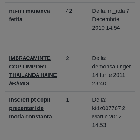
nu-mi mananca
42
De la: m_ada 7
fetita
Decembrie
2010 14:54
IMBRACAMINTE
2
De la:
COPII IMPORT
demonsauinger
THAILANDA HAINE
14 Iunie 2011
ARAMIS
23:40
inscreri pt copii
1
De la:
prezentari de
kidz007767 2
moda constanta
Martie 2012
14:53