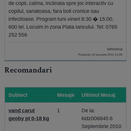
de copii, calma, inclinata spre joc interactiv cu
copilul, sanatoasa, fara boli cronice sau
infectioase. Program luni-vineri 8:30 � 15:00,
600 lei. Locuim in zona Piata Iancului. Tel: 0765
252 556
simonca
Postat pe 12 Ianuarie 2011 12:45
Recomandari
Subiect
Mesaje
Ultimul Mesaj
vand carut
1
De la:
geoby pt 0-18 kg
kidz006845 6
Septembrie 2010