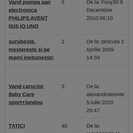
Vand pompa san
5
De la: Foxy30 8
electronica
Decembrie
PHILIPS AVENT
2010 06:10
ISIS iQ UNO
surubeste,
2
De la: pinicuta 3
mestereste si pe
Aprilie 2009
mami inebuneste!
14:34
Vand carucior
3
De la:
Baby Care
alexandraleonte
sport+landou
5 Iulie 2010
20:47
TATICI
40
De la: