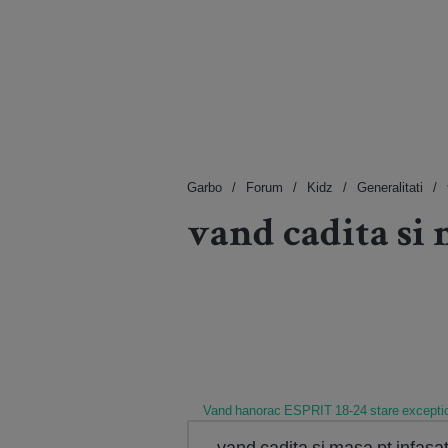
Garbo
Forum
Kidz
Generalitati
vand cadita si
Vand hanorac ESPRIT 18-24 stare excepti
vand cadita si masa pt infas