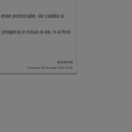
ste portocalie, iar cadita si
(etajera) e noua si ea, n-a fost
doranna
Postat pe 26 Ianuarie 2010 18:04