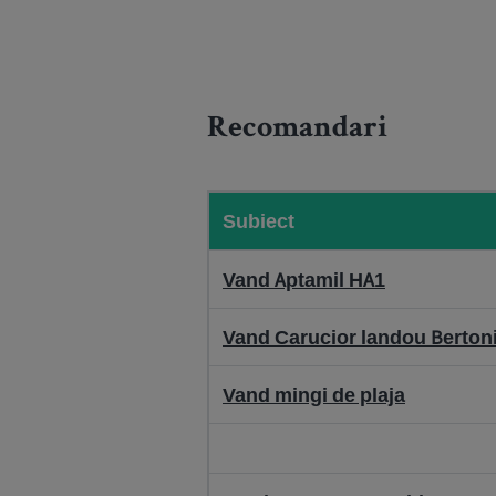
Recomandari
Subiect
Vand Aptamil HA1
Vand Carucior landou Bertoni
Vand mingi de plaja