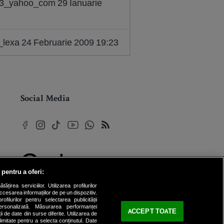
33_yahoo_com 29 Ianuarie
e_lexa 24 Februarie 2009 19:23
Social Media
 pentru a oferi:
© 2026 Internet Corp SRL
rea serviciilor. Utilizarea profilurilor
Toate drepturile rezervate
cesarea informațiilor de pe un dispozitiv.
ofilurilor pentru selectarea publicității
personalizată. Măsurarea performanței
ACCEPT TOATE
ii de date din surse diferite. Utilizarea de
 limitate pentru a selecta conținutul. Date