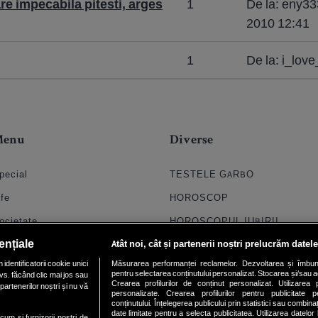
e impecabila pitesti, arges
1
De la: eny3
2010 12:41
1
De la: i_lov
Menu
Diverse
pecial
TESTELE GARBO
ife
HOROSCOP
ocietate
HOROSCOPUL IUBIRII
ențiale
Atât noi, cât și partenerii noștri prelucrăm datele
til
FORUMURI
dentificatorii cookie unici
Măsurarea performanței reclamelor. Dezvoltarea și îmbunătăți
oroscop
TRATAMENTE NATURISTE
pentru selectarea conținutului personalizat. Stocarea și/sau ac
vs. făcând clic mai jos sau
Crearea profilurilor de conținut personalizat. Utilizarea pr
partenerilor noștri și nu vă
uiz
DICTIONARE NUME
personalizate. Crearea profilurilor pentru publicitate 
conținutului. Înțelegerea publicului prin statistici sau combinaț
date limitate pentru a selecta publicitatea. Utilizarea datelor
chipa
ecum si furnizorii nostri de