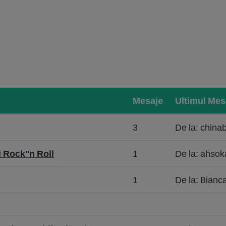
Mesaje
Ultimul Mes
3
De la: china
 Rock''n Roll
1
De la: ahsok
1
De la: Bianc