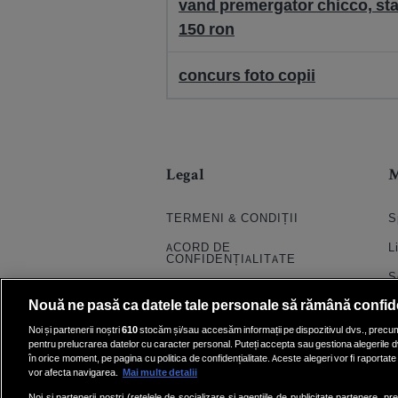
vand premergator chicco, star
150 ron
concurs foto copii
Legal
TERMENI & CONDIȚII
S
ACORD DE
L
CONFIDENȚIALITATE
S
POLITICA COOKIES
Nouă ne pasă ca datele tale personale să rămână confid
S
PRELUCRAREA DATELOR
Noi și partenerii noștri
610
stocăm și/sau accesăm informații pe dispozitivul dvs., precum i
H
pentru prelucrarea datelor cu caracter personal. Puteți accepta sau gestiona alegerile d
CONTACT
în orice moment, pe pagina cu politica de confidențialitate. Aceste alegeri vor fi raportate 
Q
SETĂRI COOKIE
vor afecta navigarea.
Mai multe detalii
E
Noi si partenerii nostri (retelele de socializare si agentiile de publicitate partenere, pr