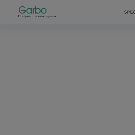
SPEC
Ghid pentru o viață împlinită