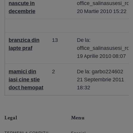
nascute in
office_salinasusesi_ro
decembrie
20 Martie 2010 15:22
branzica din
13
De la:
lapte praf
office_salinasusesi_ro
19 Aprilie 2010 08:07
mamici din
2
De la: garbo224602
iasi cine stie
21 Septembrie 2011
doct hemopat
18:32
Legal
Menu