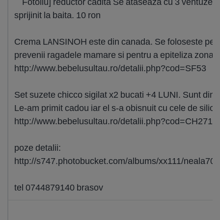
Fotoliu] reductor cadita Se ataseaza cu 3 ventuze d
sprijinit la baita. 10 ron
Crema LANSINOH este din canada. Se foloseste pentr
prevenii ragadele mamare si pentru a epiteliza zona ran
http://www.bebelusultau.ro/detalii.php?cod=SF53
Set suzete chicco sigilat x2 bucati +4 LUNI. Sunt din 
Le-am primit cadou iar el s-a obisnuit cu cele de silico
http://www.bebelusultau.ro/detalii.php?cod=CH271
poze detalii:
http://s747.photobucket.com/albums/xx111/neal
tel 0744879140 brasov