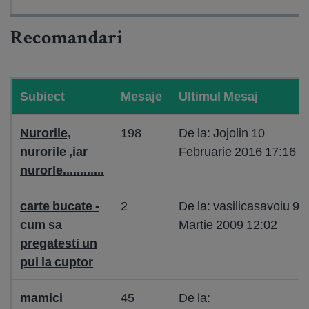
Recomandari
Subiect
Mesaje
Ultimul Mesaj
Nurorile,
198
De la: Jojolin 10
nurorile ,iar
Februarie 2016 17:16
nurorle............
carte bucate -
2
De la: vasilicasavoiu 9
cum sa
Martie 2009 12:02
pregatesti un
pui la cuptor
mamici
45
De la: