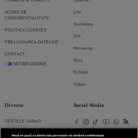
TERMENI & CONDIȚII
Special
ACORD DE
Life
CONFIDENȚIALITATE
Societate
POLITICA COOKIES
Stil
PRELUCRAREA DATELOR
Horoscop
CONTACT
Quiz
SETĂRI COOKIE
Echipa
Video
Diverse
Social Media
TESTELE GARBO
HOROSCOP
Nouă ne pasă ca datele tale personale să rămână confidențiale