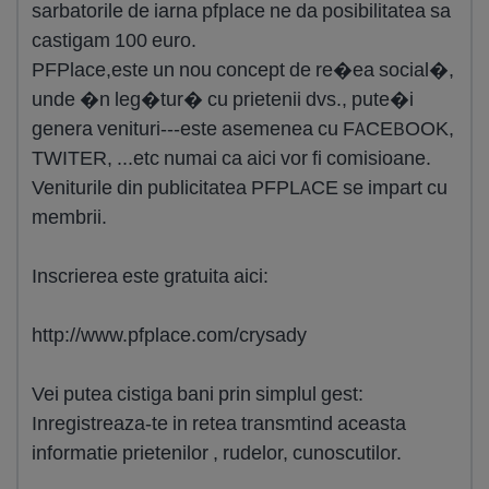
sarbatorile de iarna pfplace ne da posibilitatea sa
castigam 100 euro.
PFPlace,este un nou concept de re�ea social�,
unde �n leg�tur� cu prietenii dvs., pute�i
genera venituri---este asemenea cu FACEBOOK,
TWITER, ...etc numai ca aici vor fi comisioane.
Veniturile din publicitatea PFPLACE se impart cu
membrii.
Inscrierea este gratuita aici:
http://www.pfplace.com/crysady
Vei putea cistiga bani prin simplul gest:
Inregistreaza-te in retea transmtind aceasta
informatie prietenilor , rudelor, cunoscutilor.