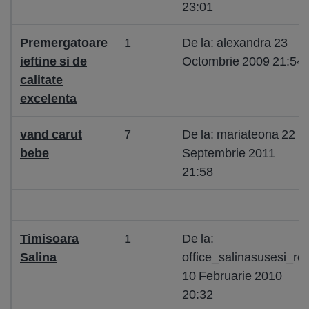
23:01
Premergatoare
1
De la: alexandra 23
ieftine si de
Octombrie 2009 21:54
calitate
excelenta
vand carut
7
De la: mariateona 22
bebe
Septembrie 2011
21:58
Timisoara
1
De la:
Salina
office_salinasusesi_ro
10 Februarie 2010
20:32