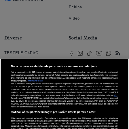
Echipa
Video
Diverse
Social Media
TESTELE GARBO
HOROSCOP
Nouă ne pasă ca datele tale personale să rămână confidențiale
Noi și partenerii noștri
610
stocăm și/sau accesăm informații pe dispozitivul dvs., precum identificatorii cookie unici
HOROSCOPUL IUBIRII
pentru prelucrarea datelor cu caracter personal. Puteți accepta sau gestiona alegerile dvs. făcând clic mai jos sau în
orice moment, pe pagina cu politica de confidențialitate. Aceste alegeri vor fi raportate partenerilor noștri și nu vă vor
afecta navigarea.
Mai multe detalii
Noi si partenerii nostri (retelele de socializare si agentiile de publicitate partenere, precum si furnizorii nostri de servicii
© 2026 Internet Corp SRL
FORUMURI
de date analitice) prelucram date pentru a permite website-ului sa functioneze, pentru a personaliza continutul si
Toate drepturile rezervate
anunturile publicitare afisate in functie de interesele si/sau profilul dvs., pentru a va oferi functionalitati aferente
retelelor de socializare si pentru a analiza traficul pe website. Beneficiati de drepturile prevazute de art. 15-22 din GDPR
in legatura cu prelucrarea datelor cu caracter personal. Aceste drepturi pot fi exercitate prin modalitatea indicata
aici
.
TRATAMENTE NATURISTE
Prin click pe “ACCEPT TOATE”, acceptati folosirea tuturor Tehnologiilor de tip Cookie, care implica inclusiv acceptul
dvs. cu privire la stocarea/accesarea informatiilor de catre Vendor-ii cu care colaboram. Prin click pe “VREAU SA
MODIFIC SETARILE INDIVIDUAL” puteti schimba preferintele in mod individual, mai putin cele legate de cookie strict
necesare pentru functionarea website-ului.
DICTIONARE NUME
Atât noi, cât și partenerii noștri prelucrăm datele pentru a oferi:
Măsurarea performanței reclamelor. Dezvoltarea și îmbunătățirea serviciilor. Utilizarea profilurilor pentru selectarea
conținutului personalizat. Stocarea și/sau accesarea informațiilor de pe un dispozitiv. Crearea profilurilor de conținut
personalizat. Utilizarea profilurilor pentru selectarea publicității personalizate. Crearea profilurilor pentru publicitate
personalizată. Măsurarea performanței conținutului. Înțelegerea publicului prin statistici sau combinații de date din
surse diferite. Utilizarea de date limitate pentru a selecta publicitatea. Utilizarea datelor limitate pentru a selecta