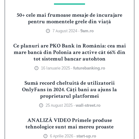
50+ cele mai frumoase mesaje de încurajare
pentru momentele grele din viață
7 August 2024 -
9am.ro
Ce planuri are PKO Bank în România: cea mai
mare bancă din Polonia are active cât 66% din
tot sistemul bancar autohton
16 Ianuarie 2025 -
futurebanking.ro
Sumă record cheltuită de utilizatorii
OnlyFans în 2024. Câți bani au ajuns la
proprietarul platformei
25 August 2025 -
wall-street.ro
ANALIZĂ VIDEO Primele produse
tehnologice sunt mai mereu proaste
6 Aprilie 2026 -
start-up.ro