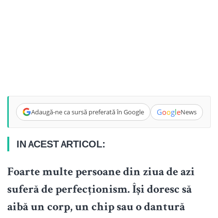
G
o
o
g
l
e
Adaugă-ne ca sursă preferată în Google
News
IN ACEST ARTICOL:
Foarte multe persoane din ziua de azi
suferă de perfecționism. Își doresc să
aibă un corp, un chip sau o dantură