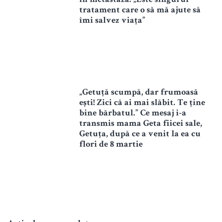
în metastază: „Este singurul
tratament care o să mă ajute să
îmi salvez viața”
„Getuță scumpă, dar frumoasă
ești! Zici că ai mai slăbit. Te ține
bine bărbatul.” Ce mesaj i-a
transmis mama Geta fiicei sale,
Getuța, după ce a venit la ea cu
flori de 8 martie