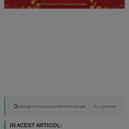
G
o
o
g
l
e
Adaugă-ne ca sursă preferată în Google
News
IN ACEST ARTICOL: