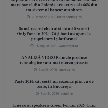
mare bancă din Polonia are active cât 66% din
tot sistemul bancar autohton
16 Ianuarie 2025 -
futurebanking.ro
Sumă record cheltuită de utilizatorii
OnlyFans în 2024. Câți bani au ajuns la
proprietarul platformei
25 August 2025 -
wall-street.ro
ANALIZĂ VIDEO Primele produse
tehnologice sunt mai mereu proaste
6 Aprilie 2026 -
start-up.ro
Paște 2026: cât costă un cozonac plin cu de
toate, în București
8 Aprilie 2026 -
retail.ro
Cine sunt speakerii Green Forum 2026: Cum