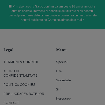
Prin abonarea la Garbo confirm ca am peste 16 ani si am citit si
sunt de acord cu termenii si conditiile de utilizare si cu acordul
privind prelucrarea datelor personale si doresc sa primesc ultimele
noutati publicate pe Garbo pe adresa de e-mail *
Legal
Menu
TERMENI & CONDIȚII
Special
ACORD DE
Life
CONFIDENȚIALITATE
Societate
POLITICA COOKIES
Stil
PRELUCRAREA DATELOR
Horoscop
CONTACT