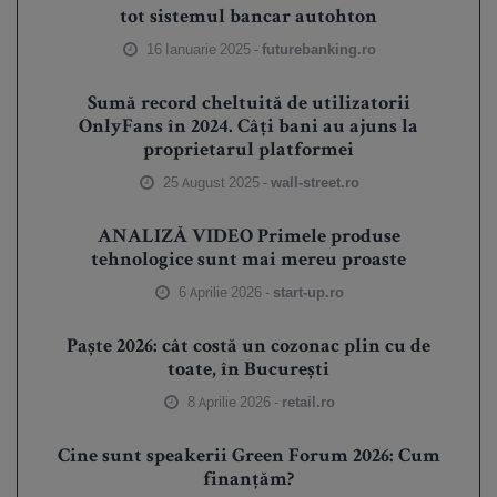
tot sistemul bancar autohton
16 Ianuarie 2025 -
futurebanking.ro
Sumă record cheltuită de utilizatorii
OnlyFans în 2024. Câți bani au ajuns la
proprietarul platformei
25 August 2025 -
wall-street.ro
ANALIZĂ VIDEO Primele produse
tehnologice sunt mai mereu proaste
6 Aprilie 2026 -
start-up.ro
Paște 2026: cât costă un cozonac plin cu de
toate, în București
8 Aprilie 2026 -
retail.ro
Cine sunt speakerii Green Forum 2026: Cum
finanțăm?