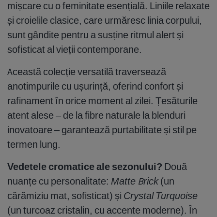
mișcare cu o feminitate esențială. Liniile relaxate
și croielile clasice, care urmăresc linia corpului,
sunt gândite pentru a susține ritmul alert și
sofisticat al vieții contemporane.
Această colecție versatilă traversează
anotimpurile cu ușurință, oferind confort și
rafinament în orice moment al zilei. Țesăturile
atent alese – de la fibre naturale la blenduri
inovatoare – garantează purtabilitate și stil pe
termen lung.
Vedetele cromatice ale sezonului?
Două
nuanțe cu personalitate:
Matte Brick
(un
cărămiziu mat, sofisticat) și
Crystal Turquoise
(un turcoaz cristalin, cu accente moderne). În