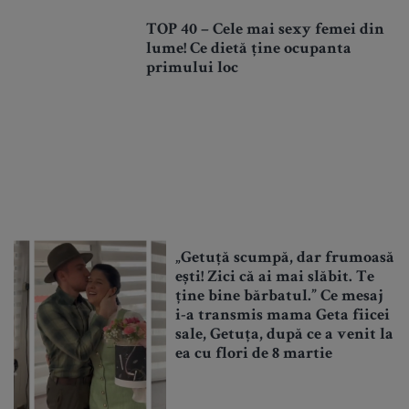
TOP 40 – Cele mai sexy femei din
lume! Ce dietă ține ocupanta
primului loc
„Getuță scumpă, dar frumoasă
ești! Zici că ai mai slăbit. Te
ține bine bărbatul.” Ce mesaj
i-a transmis mama Geta fiicei
sale, Getuța, după ce a venit la
ea cu flori de 8 martie