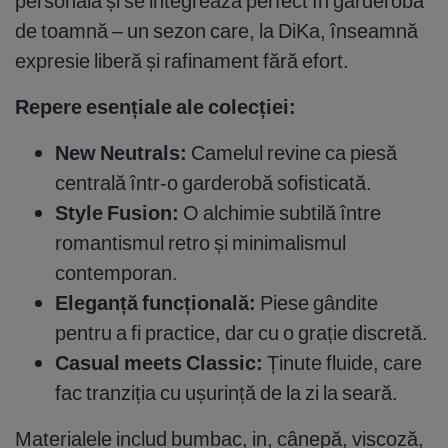
personală și se integrează perfect în garderoba
de toamnă – un sezon care, la DiKa, înseamnă
expresie liberă și rafinament fără efort.
Repere esențiale ale colecției:
New Neutrals:
Camelul revine ca piesă
centrală într-o garderobă sofisticată.
Style Fusion:
O alchimie subtilă între
romantismul retro și minimalismul
contemporan.
Eleganță funcțională:
Piese gândite
pentru a fi practice, dar cu o grație discretă.
Casual meets Classic:
Ținute fluide, care
fac tranziția cu ușurință de la zi la seară.
Materialele includ bumbac, in, cânepă, viscoză,