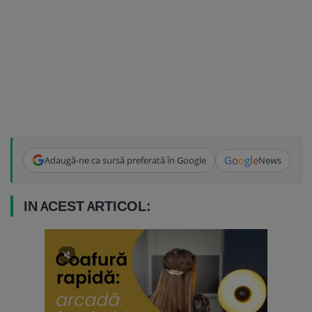
G
o
o
g
l
e
Adaugă-ne ca sursă preferată în Google
News
IN ACEST ARTICOL: