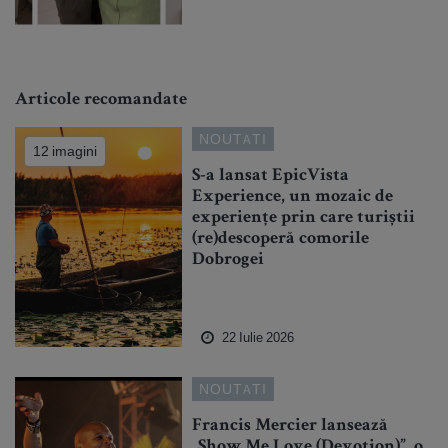
Articole recomandate
NOUTATI
12 imagini
S-a lansat EpicVista
Experience, un mozaic de
experiențe prin care turiștii
(re)descoperă comorile
Dobrogei
22 Iulie 2026
NOUTATI
Francis Mercier lansează
„Show Me Love (Devotion)”, o