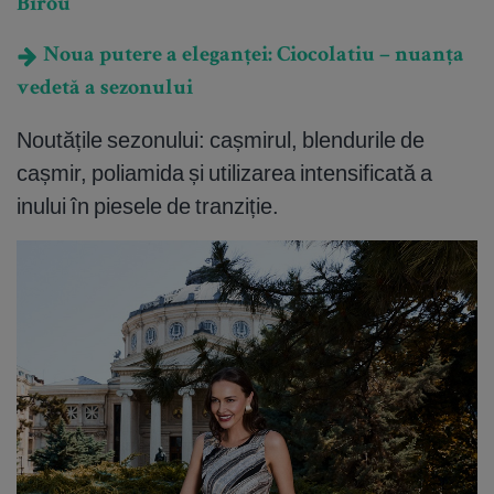
Birou
Noua putere a eleganței: Ciocolatiu – nuanța
vedetă a sezonului
Noutățile sezonului: cașmirul, blendurile de
cașmir, poliamida și utilizarea intensificată a
inului în piesele de tranziție.