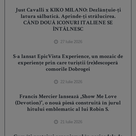
Just Cavalli x KIKO MILANO: Dezlănțuie-ți
latura sălbatică. Aprinde-ți strălucirea.
CÂND DOUĂ ICONURI ITALIENE SE
ÎNTÂLNESC
27 Iulie 2026
S-a lansat EpicVista Experience, un mozaic de
experiențe prin care turiștii (re)descoperă
comorile Dobrogei
22 Iulie 2026
Francis Mercier lansează „Show Me Love
(Devotion)”, o nouă piesă construită în jurul
hitului emblematic al lui Robin S.
21 Iulie 2026