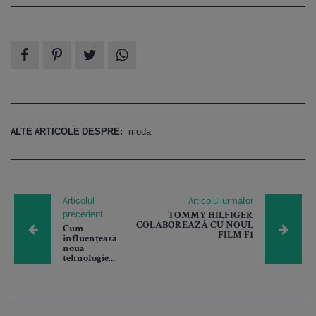
ALTE ARTICOLE DESPRE:
moda
Articolul
Articolul urmator
precedent
TOMMY HILFIGER
COLABOREAZĂ CU NOUL
Cum
FILM F1
influențează
noua
tehnologie...