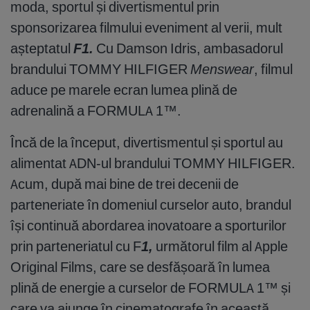
moda, sportul și divertismentul prin
sponsorizarea filmului eveniment al verii, mult
așteptatul
F1.
Cu Damson Idris, ambasadorul
brandului TOMMY HILFIGER
Menswear
, filmul
aduce pe marele ecran lumea plină de
adrenalină a FORMULA 1™️.
Încă de la început, divertismentul și sportul au
alimentat ADN-ul brandului TOMMY HILFIGER.
Acum, după mai bine de trei decenii de
parteneriate în domeniul curselor auto, brandul
își continuă abordarea inovatoare a sporturilor
prin parteneriatul cu F
1
,
următorul film al Apple
Original Films, care se desfășoară în lumea
plină de energie a curselor de FORMULA 1™️ și
care va ajunge în cinematografe în această