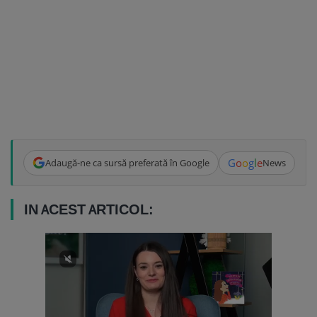
G
o
o
g
l
e
Adaugă-ne ca sursă preferată în Google
News
IN ACEST ARTICOL: