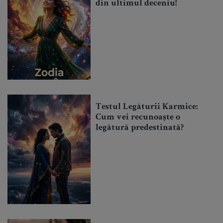
din ultimul deceniu!
Testul Legăturii Karmice:
Cum vei recunoaște o
legătură predestinată?