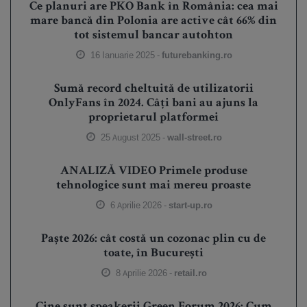
Ce planuri are PKO Bank în România: cea mai
mare bancă din Polonia are active cât 66% din
tot sistemul bancar autohton
16 Ianuarie 2025 -
futurebanking.ro
Sumă record cheltuită de utilizatorii
OnlyFans în 2024. Câți bani au ajuns la
proprietarul platformei
25 August 2025 -
wall-street.ro
ANALIZĂ VIDEO Primele produse
tehnologice sunt mai mereu proaste
6 Aprilie 2026 -
start-up.ro
Paște 2026: cât costă un cozonac plin cu de
toate, în București
8 Aprilie 2026 -
retail.ro