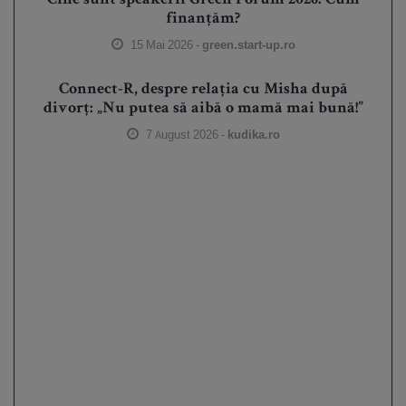
Cine sunt speakerii Green Forum 2026: Cum
finanțăm?
15 Mai 2026 -
green.start-up.ro
Connect-R, despre relația cu Misha după
divorț: „Nu putea să aibă o mamă mai bună!”
7 August 2026 -
kudika.ro