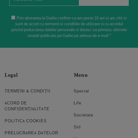
Prin abonarea la Garbo confirm ca am peste 16 ani si am citit si
sunt de acord cu termenii si conditiile de utilizare si cu acordul
privind prelucrarea datelor personale si doresc sa primesc ultimele
noutati publicate pe Garbo pe adresa de e-mail *
Legal
Menu
TERMENI & CONDIȚII
Special
ACORD DE
Life
CONFIDENȚIALITATE
Societate
POLITICA COOKIES
Stil
PRELUCRAREA DATELOR