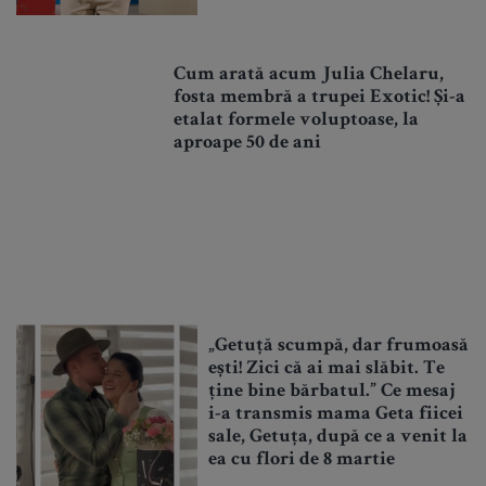
Cum arată acum Julia Chelaru,
fosta membră a trupei Exotic! Și-a
etalat formele voluptoase, la
aproape 50 de ani
„Getuță scumpă, dar frumoasă
ești! Zici că ai mai slăbit. Te
ține bine bărbatul.” Ce mesaj
i-a transmis mama Geta fiicei
sale, Getuța, după ce a venit la
ea cu flori de 8 martie