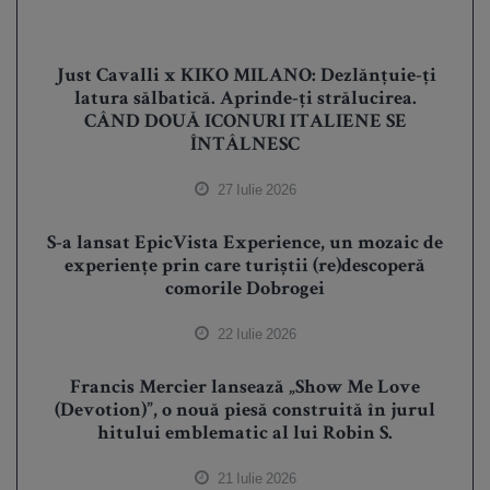
Just Cavalli x KIKO MILANO: Dezlănțuie-ți
latura sălbatică. Aprinde-ți strălucirea.
CÂND DOUĂ ICONURI ITALIENE SE
ÎNTÂLNESC
27 Iulie 2026
S-a lansat EpicVista Experience, un mozaic de
experiențe prin care turiștii (re)descoperă
comorile Dobrogei
22 Iulie 2026
Francis Mercier lansează „Show Me Love
(Devotion)”, o nouă piesă construită în jurul
hitului emblematic al lui Robin S.
21 Iulie 2026