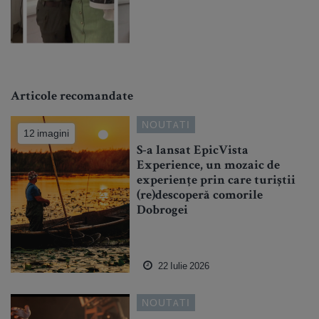
Articole recomandate
NOUTATI
12 imagini
S-a lansat EpicVista
Experience, un mozaic de
experiențe prin care turiștii
(re)descoperă comorile
Dobrogei
22 Iulie 2026
NOUTATI