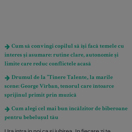
Cum să convingi copilul să își facă temele cu
interes și asumare: rutine clare, autonomie și
limite care reduc conflictele acasă
Drumul de la ”Tinere Talente„ la marile
scene: George Vîrban, tenorul care întoarce
sprijinul primit prin muzică
Cum alegi cel mai bun încălzitor de biberoane
pentru bebelușul tău
Ura intra in noi ca si iubirea. In fiecare zi te