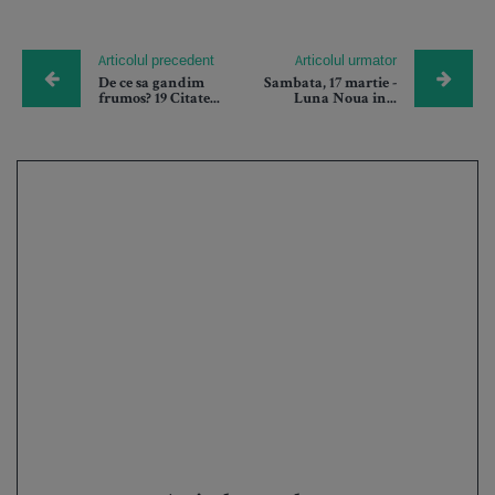
Articolul precedent
Articolul urmator
De ce sa gandim
Sambata, 17 martie -
frumos? 19 Citate...
Luna Noua in...