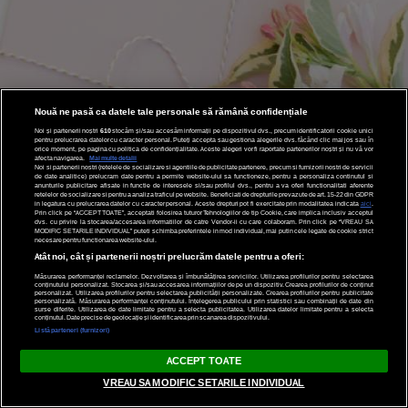
Nouă ne pasă ca datele tale personale să rămână confidențiale
Noi și partenerii noștri
610
stocăm și/sau accesăm informații pe dispozitivul dvs., precum identificatorii cookie unici
pentru prelucrarea datelor cu caracter personal. Puteți accepta sau gestiona alegerile dvs. făcând clic mai jos sau în
orice moment, pe pagina cu politica de confidențialitate. Aceste alegeri vor fi raportate partenerilor noștri și nu vă vor
afecta navigarea.
Mai multe detalii
Noi si partenerii nostri (retelele de socializare si agentiile de publicitate partenere, precum si furnizorii nostri de servicii
de date analitice) prelucram date pentru a permite website-ului sa functioneze, pentru a personaliza continutul si
anunturile publicitare afisate in functie de interesele si/sau profilul dvs., pentru a va oferi functionalitati aferente
retelelor de socializare si pentru a analiza traficul pe website. Beneficiati de drepturile prevazute de art. 15-22 din GDPR
in legatura cu prelucrarea datelor cu caracter personal. Aceste drepturi pot fi exercitate prin modalitatea indicata
aici
.
Prin click pe “ACCEPT TOATE”, acceptati folosirea tuturor Tehnologiilor de tip Cookie, care implica inclusiv acceptul
dvs. cu privire la stocarea/accesarea informatiilor de catre Vendor-ii cu care colaboram. Prin click pe “VREAU SA
MODIFIC SETARILE INDIVIDUAL” puteti schimba preferintele in mod individual, mai putin cele legate de cookie strict
necesare pentru functionarea website-ului.
Atât noi, cât și partenerii noștri prelucrăm datele pentru a oferi:
Măsurarea performanței reclamelor. Dezvoltarea și îmbunătățirea serviciilor. Utilizarea profilurilor pentru selectarea
conținutului personalizat. Stocarea și/sau accesarea informațiilor de pe un dispozitiv. Crearea profilurilor de conținut
personalizat. Utilizarea profilurilor pentru selectarea publicității personalizate. Crearea profilurilor pentru publicitate
personalizată. Măsurarea performanței conținutului. Înțelegerea publicului prin statistici sau combinații de date din
surse diferite. Utilizarea de date limitate pentru a selecta publicitatea. Utilizarea datelor limitate pentru a selecta
conținutul. Date precise de geolocație și identificarea prin scanarea dispozitivului.
Listă parteneri (furnizori)
ACCEPT TOATE
VREAU SA MODIFIC SETARILE INDIVIDUAL