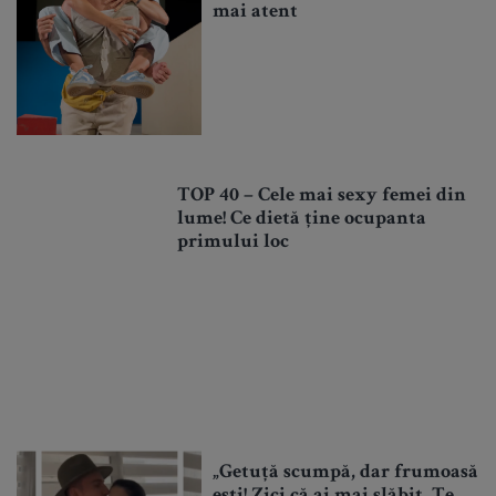
mai atent
TOP 40 – Cele mai sexy femei din
lume! Ce dietă ține ocupanta
primului loc
„Getuță scumpă, dar frumoasă
ești! Zici că ai mai slăbit. Te