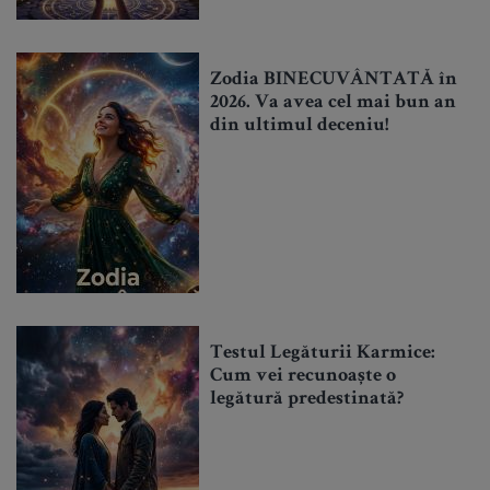
Zodia BINECUVÂNTATĂ în
2026. Va avea cel mai bun an
din ultimul deceniu!
Testul Legăturii Karmice:
Cum vei recunoaște o
legătură predestinată?