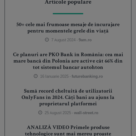
Articole populare
50+ cele mai frumoase mesaje de încurajare
pentru momentele grele din viață
7 August 2024 -
9am.ro
Ce planuri are PKO Bank în România: cea mai
mare bancă din Polonia are active cât 66% din
tot sistemul bancar autohton
16 Ianuarie 2025 -
futurebanking.ro
Sumă record cheltuită de utilizatorii
OnlyFans în 2024. Câți bani au ajuns la
proprietarul platformei
25 August 2025 -
wall-street.ro
ANALIZĂ VIDEO Primele produse
tehnologice sunt mai mereu proaste