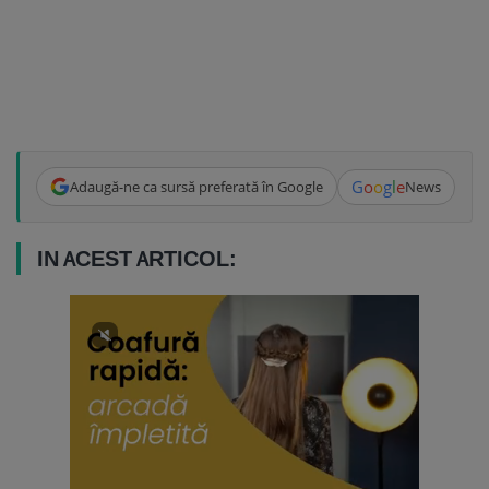
G
o
o
g
l
e
Adaugă-ne ca sursă preferată în Google
News
IN ACEST ARTICOL: