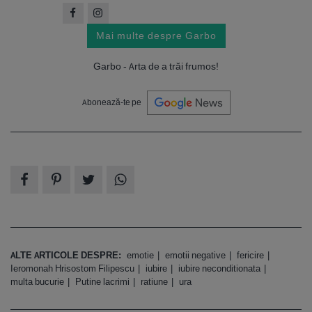
Mai multe despre Garbo
Garbo - Arta de a trăi frumos!
Abonează-te pe
ALTE ARTICOLE DESPRE:
emotie
emotii negative
fericire
Ieromonah Hrisostom Filipescu
iubire
iubire neconditionata
multa bucurie
Putine lacrimi
ratiune
ura