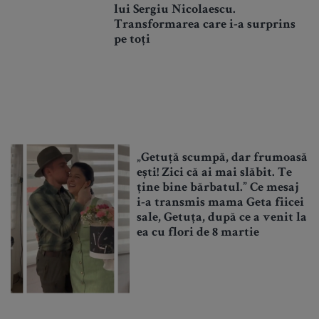
lui Sergiu Nicolaescu.
Transformarea care i-a surprins
pe toți
„Getuță scumpă, dar frumoasă
ești! Zici că ai mai slăbit. Te
ține bine bărbatul.” Ce mesaj
i-a transmis mama Geta fiicei
sale, Getuța, după ce a venit la
ea cu flori de 8 martie