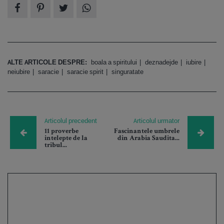
ALTE ARTICOLE DESPRE:
boala a spiritului
deznadejde
iubire
neiubire
saracie
saracie spirit
singuratate
Articolul precedent
Articolul urmator
11 proverbe
Fascinantele umbrele
intelepte de la
din Arabia Saudita...
tribul...