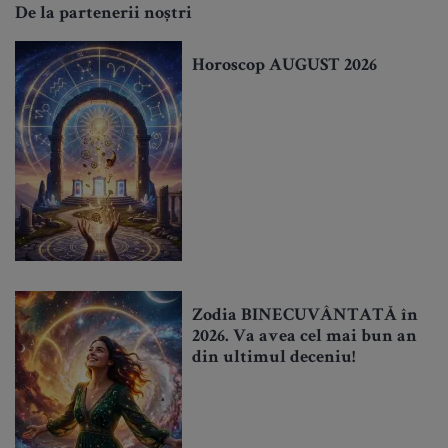
De la partenerii noștri
Horoscop AUGUST 2026
Zodia BINECUVÂNTATĂ în
2026. Va avea cel mai bun an
din ultimul deceniu!