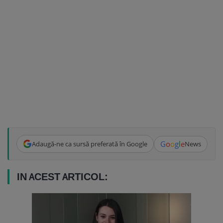
G
o
o
g
l
e
Adaugă-ne ca sursă preferată în Google
News
IN ACEST ARTICOL: