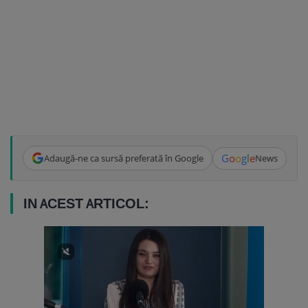
G
o
o
g
l
e
Adaugă-ne ca sursă preferată în Google
News
IN ACEST ARTICOL: