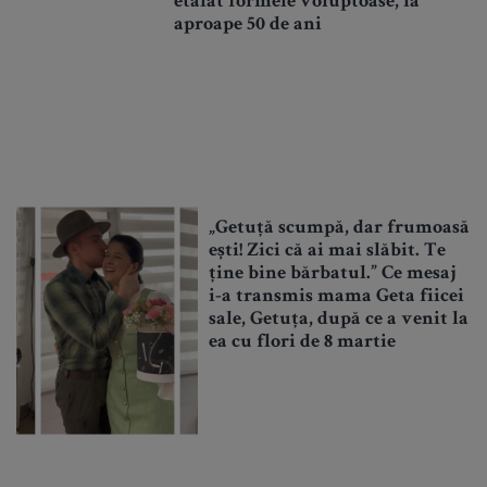
etalat formele voluptoase, la
aproape 50 de ani
„Getuță scumpă, dar frumoasă
ești! Zici că ai mai slăbit. Te
ține bine bărbatul.” Ce mesaj
i-a transmis mama Geta fiicei
sale, Getuța, după ce a venit la
ea cu flori de 8 martie