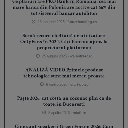
Ce planuri are PKO Bank în România: cea mai
mare bancă din Polonia are active cât 66% din
tot sistemul bancar autohton
16 Ianuarie 2025 -
futurebanking.ro
Sumă record cheltuită de utilizatorii
OnlyFans în 2024. Câți bani au ajuns la
proprietarul platformei
25 August 2025 -
wall-street.ro
ANALIZĂ VIDEO Primele produse
tehnologice sunt mai mereu proaste
6 Aprilie 2026 -
start-up.ro
Paște 2026: cât costă un cozonac plin cu de
toate, în București
8 Aprilie 2026 -
retail.ro
Cine sunt speakerii Green Forum 2026: Cum