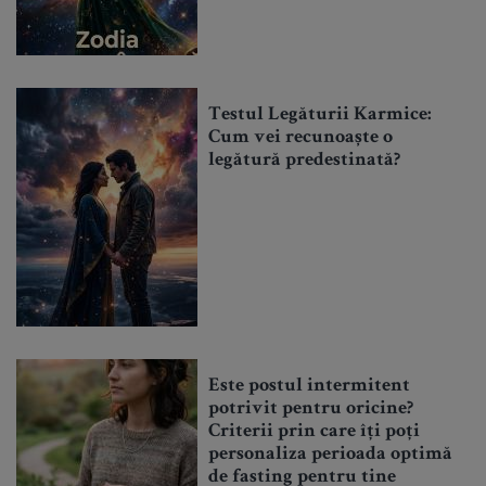
Testul Legăturii Karmice:
Cum vei recunoaște o
legătură predestinată?
Este postul intermitent
potrivit pentru oricine?
Criterii prin care îți poți
personaliza perioada optimă
de fasting pentru tine