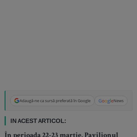
G
o
o
g
l
e
Adaugă-ne ca sursă preferată în Google
News
IN ACEST ARTICOL:
În perioada 22-23 martie, Pavilionul