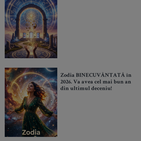
Zodia BINECUVÂNTATĂ în
2026. Va avea cel mai bun an
din ultimul deceniu!