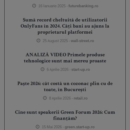
16 Ianuarie 2025 -
futurebanking.ro
Sumă record cheltuită de utilizatorii
OnlyFans în 2024. Câți bani au ajuns la
proprietarul platformei
25 August 2025 -
wall-street.ro
ANALIZĂ VIDEO Primele produse
tehnologice sunt mai mereu proaste
6 Aprilie 2026 -
start-up.ro
Paște 2026: cât costă un cozonac plin cu de
toate, în București
8 Aprilie 2026 -
retail.ro
Cine sunt speakerii Green Forum 2026: Cum
finanțăm?
15 Mai 2026 -
green.start-up.ro