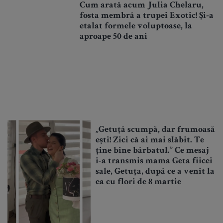
Cum arată acum Julia Chelaru,
fosta membră a trupei Exotic! Și-a
etalat formele voluptoase, la
aproape 50 de ani
„Getuță scumpă, dar frumoasă
ești! Zici că ai mai slăbit. Te
ține bine bărbatul.” Ce mesaj
i-a transmis mama Geta fiicei
sale, Getuța, după ce a venit la
ea cu flori de 8 martie