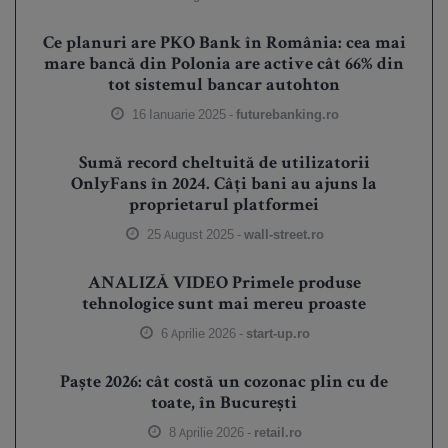
Ce planuri are PKO Bank în România: cea mai
mare bancă din Polonia are active cât 66% din
tot sistemul bancar autohton
16 Ianuarie 2025 -
futurebanking.ro
Sumă record cheltuită de utilizatorii
OnlyFans în 2024. Câți bani au ajuns la
proprietarul platformei
25 August 2025 -
wall-street.ro
ANALIZĂ VIDEO Primele produse
tehnologice sunt mai mereu proaste
6 Aprilie 2026 -
start-up.ro
Paște 2026: cât costă un cozonac plin cu de
toate, în București
8 Aprilie 2026 -
retail.ro