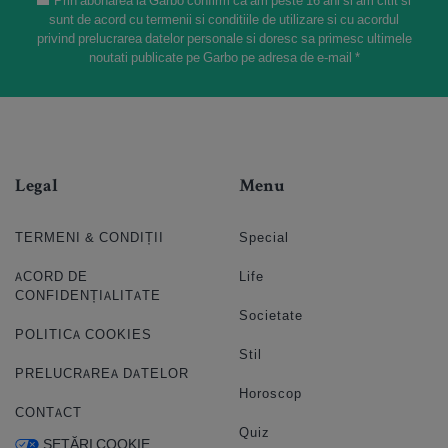
Prin abonarea la Garbo confirm ca am peste 16 ani si am citit si
sunt de acord cu termenii si conditiile de utilizare si cu acordul
privind prelucrarea datelor personale si doresc sa primesc ultimele
noutati publicate pe Garbo pe adresa de e-mail *
Legal
Menu
TERMENI & CONDIȚII
Special
ACORD DE
Life
CONFIDENȚIALITATE
Societate
POLITICA COOKIES
Stil
PRELUCRAREA DATELOR
Horoscop
CONTACT
Quiz
SETĂRI COOKIE