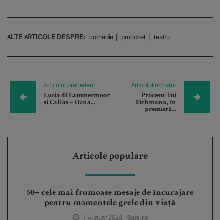
ALTE ARTICOLE DESPRE:
comedie
proticket
teatru
Articolul precedent
Articolul urmator
Lucia di Lammermoor
Procesul lui
și Callas – Oana...
Eichmann, în
premieră...
Articole populare
50+ cele mai frumoase mesaje de încurajare
pentru momentele grele din viață
7 August 2024 -
9am.ro