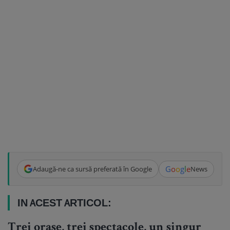
G
o
o
g
l
e
Adaugă-ne ca sursă preferată în Google
News
IN ACEST ARTICOL:
Trei orașe, trei spectacole, un singur