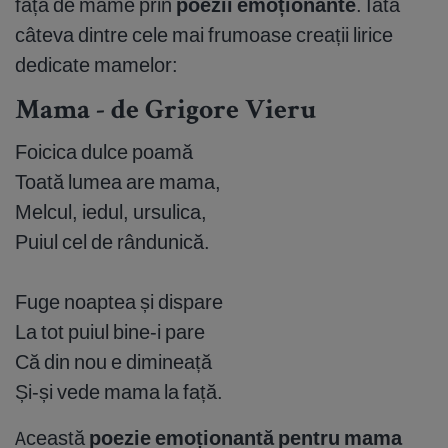
față de mame prin
poezii emoționante
. Iată
câteva dintre cele mai frumoase creații lirice
dedicate mamelor:
Mama - de Grigore Vieru
Foicica dulce poamă
Toată lumea are mama,
Melcul, iedul, ursulica,
Puiul cel de rândunică.
Fuge noaptea și dispare
La tot puiul bine-i pare
Că din nou e dimineață
Și-și vede mama la față.
Această
poezie emoționantă pentru mama