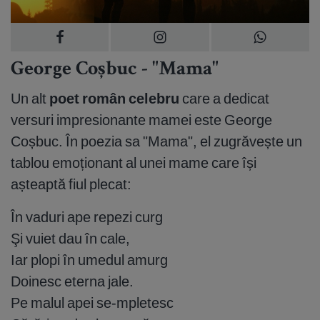
George Coșbuc - "Mama"
Un alt
poet român celebru
care a dedicat
versuri impresionante mamei este George
Coșbuc. În poezia sa "Mama", el zugrăvește un
tablou emoționant al unei mame care își
așteaptă fiul plecat:
În vaduri ape repezi curg
Şi vuiet dau în cale,
Iar plopi în umedul amurg
Doinesc eterna jale.
Pe malul apei se-mpletesc