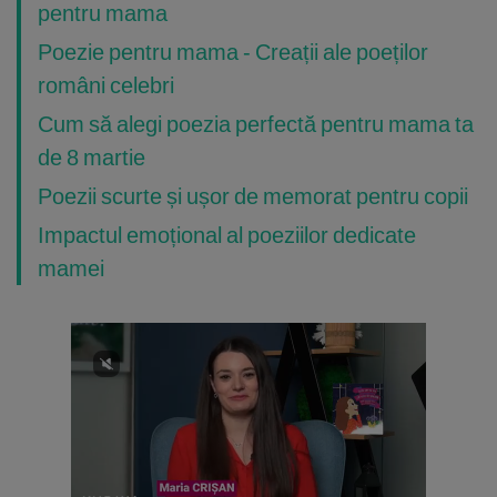
pentru mama
Poezie pentru mama - Creații ale poeților
români celebri
Cum să alegi poezia perfectă pentru mama ta
de 8 martie
Poezii scurte și ușor de memorat pentru copii
Impactul emoțional al poeziilor dedicate
mamei