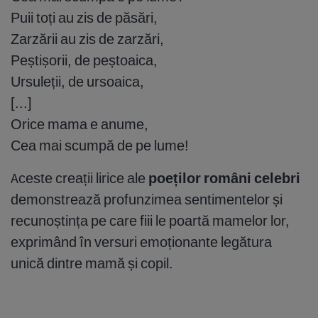
Puii toți au zis de păsări,
Zarzării au zis de zarzări,
Peștișorii, de peștoaica,
Ursuleții, de ursoaica,
[...]
Orice mama e anume,
Cea mai scumpă de pe lume!
Aceste creații lirice ale
poeților români celebri
demonstrează profunzimea sentimentelor și
recunoștința pe care fiii le poartă mamelor lor,
exprimând în versuri emoționante legătura
unică dintre mamă și copil.