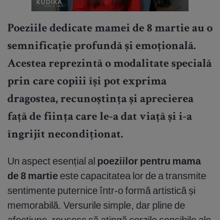
Poeziile dedicate mamei de 8 martie au o
semnificație profundă și emoțională
.
Acestea reprezintă o modalitate specială
prin care copiii își pot exprima
dragostea, recunoștința și aprecierea
față de ființa care le-a dat viață și i-a
îngrijit necondiționat.
Un aspect esențial al
poeziilor pentru mama
de 8 martie
este capacitatea lor de a transmite
sentimente puternice într-o formă artistică și
memorabilă. Versurile simple, dar pline de
afecțiune, reușesc să atingă corzile sensibile ale