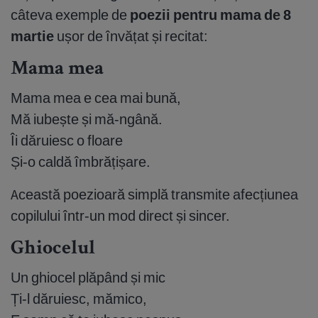
câteva exemple de
poezii pentru mama de 8
martie
ușor de învățat și recitat:
Mama mea
Mama mea e cea mai bună,
Mă iubește și mă-ngână.
Îi dăruiesc o floare
Și-o caldă îmbrățișare.
Această poezioară simplă transmite afecțiunea
copilului într-un mod direct și sincer.
Ghiocelul
Un ghiocel plăpând și mic
Ți-l dăruiesc, mămico,