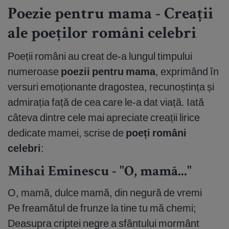
Poezie pentru mama - Creații
ale poeților români celebri
Poeții români au creat de-a lungul timpului
numeroase
poezii pentru mama
, exprimând în
versuri emoționante dragostea, recunoștința și
admirația față de cea care le-a dat viață. Iată
câteva dintre cele mai apreciate creații lirice
dedicate mamei, scrise de
poeți români
celebri
:
Mihai Eminescu - "O, mamă..."
O, mamă, dulce mamă, din negură de vremi
Pe freamătul de frunze la tine tu mă chemi;
Deasupra criptei negre a sfântului mormânt