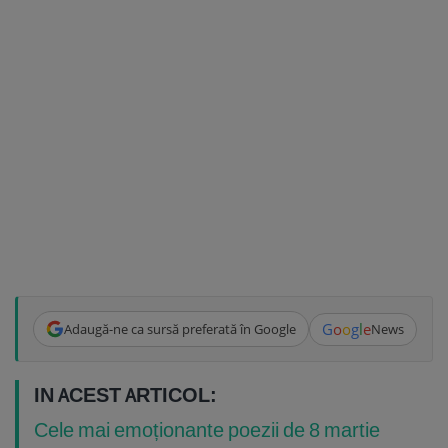
G
o
o
g
l
e
Adaugă-ne ca sursă preferată în Google
News
IN ACEST ARTICOL:
Cele mai emoționante poezii de 8 martie