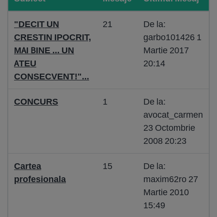
"DECIT UN
21
De la:
CRESTIN IPOCRIT,
garbo101426 1
MAI BINE ... UN
Martie 2017
ATEU
20:14
CONSECVENT!"...
CONCURS
1
De la:
avocat_carmen
23 Octombrie
2008 20:23
Cartea
15
De la:
profesionala
maxim62ro 27
Martie 2010
15:49