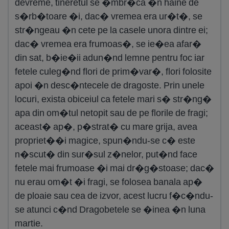
devreme, tineretul se �mbr�ca �n haine de
s�rb�toare �i, dac� vremea era ur�t�, se
str�ngeau �n cete pe la casele unora dintre ei;
dac� vremea era frumoas�, se ie�ea afar�
din sat, b�ie�ii adun�nd lemne pentru foc iar
fetele culeg�nd flori de prim�var�, flori folosite
apoi �n desc�ntecele de dragoste. Prin unele
locuri, exista obiceiul ca fetele mari s� str�ng�
apa din om�tul netopit sau de pe florile de fragi;
aceast� ap�, p�strat� cu mare grija, avea
propriet��i magice, spun�ndu-se c� este
n�scut� din sur�sul z�nelor, put�nd face
fetele mai frumoase �i mai dr�g�stoase; dac�
nu erau om�t �i fragi, se folosea banala ap�
de ploaie sau cea de izvor, acest lucru f�c�ndu-
se atunci c�nd Dragobetele se �inea �n luna
martie.