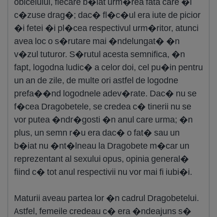
obiceiului, fiecare b�iat urm�rea fata care �i
c�zuse drag�; dac� fl�c�ul era iute de picior
�i fetei �i pl�cea respectivul urm�ritor, atunci
avea loc o s�rutare mai �ndelungat� �n
v�zul tuturor. S�rutul acesta semnifica, �n
fapt, logodna ludic� a celor doi, cel pu�in pentru
un an de zile, de multe ori astfel de logodne
prefa��nd logodnele adev�rate. Dac� nu se
f�cea Dragobetele, se credea c� tinerii nu se
vor putea �ndr�gosti �n anul care urma; �n
plus, un semn r�u era dac� o fat� sau un
b�iat nu �nt�lneau la Dragobete m�car un
reprezentant al sexului opus, opinia general�
fiind c� tot anul respectivii nu vor mai fi iubi�i.
Maturii aveau partea lor �n cadrul Dragobetelui.
Astfel, femeile credeau c� era �ndeajuns s�