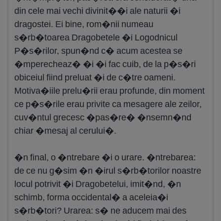
din cele mai vechi divinit��i ale naturii �i
dragostei. Ei bine, rom�nii numeau
s�rb�toarea Dragobetele �i Logodnicul
P�s�rilor, spun�nd c� acum acestea se
�mperecheaz� �i �i fac cuib, de la p�s�ri
obiceiul fiind preluat �i de c�tre oameni.
Motiva�iile prelu�rii erau profunde, din moment
ce p�s�rile erau privite ca mesagere ale zeilor,
cuv�ntul grecesc �pas�re� �nsemn�nd
chiar �mesaj al cerului�.
�n final, o �ntrebare �i o urare. �ntrebarea:
de ce nu g�sim �n �irul s�rb�torilor noastre
locul potrivit �i Dragobetelui, imit�nd, �n
schimb, forma occidental� a aceleia�i
s�rb�tori? Urarea: s� ne aducem mai des