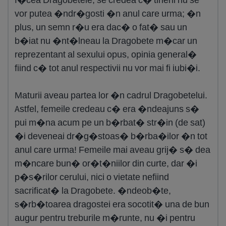
vor putea �ndr�gosti �n anul care urma; �n
plus, un semn r�u era dac� o fat� sau un
b�iat nu �nt�lneau la Dragobete m�car un
reprezentant al sexului opus, opinia general�
fiind c� tot anul respectivii nu vor mai fi iubi�i.
Maturii aveau partea lor �n cadrul Dragobetelui.
Astfel, femeile credeau c� era �ndeajuns s�
pui m�na acum pe un b�rbat� str�in (de sat)
�i deveneai dr�g�stoas� b�rba�ilor �n tot
anul care urma! Femeile mai aveau grij� s� dea
m�ncare bun� or�t�niilor din curte, dar �i
p�s�rilor cerului, nici o vietate nefiind
sacrificat� la Dragobete. �ndeob�te,
s�rb�toarea dragostei era socotit� una de bun
augur pentru treburile m�runte, nu �i pentru