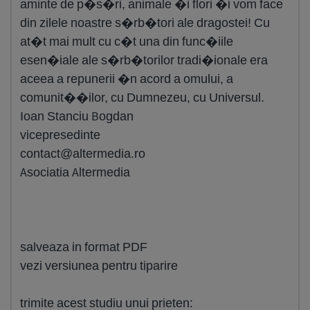
aminte de p�s�ri, animale �i flori �i vom face
din zilele noastre s�rb�tori ale dragostei! Cu
at�t mai mult cu c�t una din func�iile
esen�iale ale s�rb�torilor tradi�ionale era
aceea a repunerii �n acord a omului, a
comunit��ilor, cu Dumnezeu, cu Universul.
Ioan Stanciu Bogdan
vicepresedinte
contact@altermedia.ro
Asociatia Altermedia
salveaza in format PDF
vezi versiunea pentru tiparire
trimite acest studiu unui prieten: