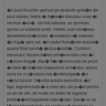
�n jurul focurilor aprinse pe dealurile gola�e din
jurul satelor, fetele �i b�ie�ii discutau vrute �i
nevrute �ns�, cel mai adesea, se spuneau
glume cu substrat erotic. Fetele, cum sim�eau
apropierea pr�nzului, �ncepeau s� coboare
�n fug� spre sat, �n sudul Rom�niei aceast�
goana fiind numit� �zbur�torit�. Conform
obiceiului, fiecare b�iat urm�rea fata care �i
c�zuse drag�; dac� fl�c�ul era iute de picior
�i fetei �i pl�cea respectivul urm�ritor, atunci
avea loc o s�rutare mai �ndelungat� �n
v�zul tuturor. S�rutul acesta semnifica, �n
fapt, logodna ludic� a celor doi, cel pu�in pentru
un an de zile, de multe ori astfel de logodne
prefa��nd logodnele adev�rate. Dac� nu se
f�cea Dragobetele, se credea c� tinerii nu se