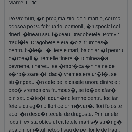
Marcel Lutic
Pe vremuri, �n preajma zilei de 1 martie, cel mai
adesea pe 24 februarie, oamenii, �n special cei
tineri, �ineau sau f�ceau Dragobetele. Potrivit
tradi�iei Dragobetele era �o zi frumoas�
pentru b�ie�ii �i fetele mari, ba chiar �i pentru
b�rba�ii �i femeile tinere.� Diminea�a
devreme, tineretul se �mbr�ca �n haine de
s�rb�toare �i, dac� vremea era ur�t�, se
str�ngeau �n cete pe la casele unora dintre ei;
dac� vremea era frumoas�, se ie�ea afar�
din sat, b�ie�ii adun�nd lemne pentru foc iar
fetele culeg�nd flori de prim�var�, flori folosite
apoi �n desc�ntecele de dragoste. Prin unele
locuri, exista obiceiul ca fetele mari s� str�ng�
apa din om�tul netopit sau de pe florile de fragi;