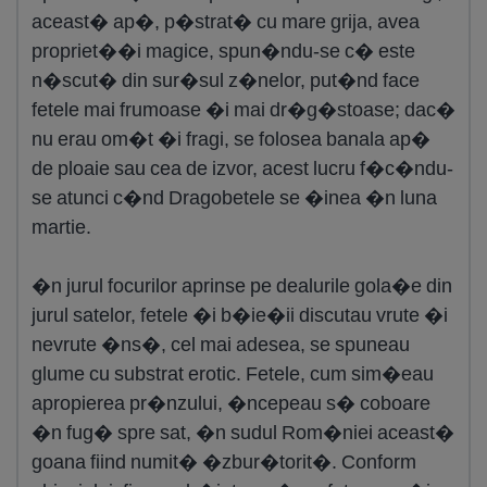
aceast� ap�, p�strat� cu mare grija, avea
propriet��i magice, spun�ndu-se c� este
n�scut� din sur�sul z�nelor, put�nd face
fetele mai frumoase �i mai dr�g�stoase; dac�
nu erau om�t �i fragi, se folosea banala ap�
de ploaie sau cea de izvor, acest lucru f�c�ndu-
se atunci c�nd Dragobetele se �inea �n luna
martie.
�n jurul focurilor aprinse pe dealurile gola�e din
jurul satelor, fetele �i b�ie�ii discutau vrute �i
nevrute �ns�, cel mai adesea, se spuneau
glume cu substrat erotic. Fetele, cum sim�eau
apropierea pr�nzului, �ncepeau s� coboare
�n fug� spre sat, �n sudul Rom�niei aceast�
goana fiind numit� �zbur�torit�. Conform