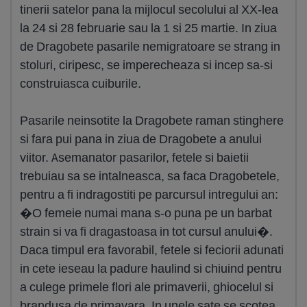
tinerii satelor pana la mijlocul secolului al XX-lea
la 24 si 28 februarie sau la 1 si 25 martie. In ziua
de Dragobete pasarile nemigratoare se strang in
stoluri, ciripesc, se imperecheaza si incep sa-si
construiasca cuiburile.
Pasarile neinsotite la Dragobete raman stinghere
si fara pui pana in ziua de Dragobete a anului
viitor. Asemanator pasarilor, fetele si baietii
trebuiau sa se intalneasca, sa faca Dragobetele,
pentru a fi indragostiti pe parcursul intregului an:
�O femeie numai mana s-o puna pe un barbat
strain si va fi dragastoasa in tot cursul anului�.
Daca timpul era favorabil, fetele si feciorii adunati
in cete ieseau la padure haulind si chiuind pentru
a culege primele flori ale primaverii, ghiocelul si
brandusa de primavara. In unele sate se scotea