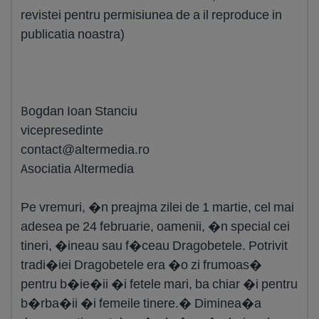
revistei pentru permisiunea de a il reproduce in
publicatia noastra)
Bogdan Ioan Stanciu
vicepresedinte
contact@altermedia.ro
Asociatia Altermedia
Pe vremuri, �n preajma zilei de 1 martie, cel mai
adesea pe 24 februarie, oamenii, �n special cei
tineri, �ineau sau f�ceau Dragobetele. Potrivit
tradi�iei Dragobetele era �o zi frumoas�
pentru b�ie�ii �i fetele mari, ba chiar �i pentru
b�rba�ii �i femeile tinere.� Diminea�a