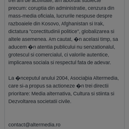
trei ani de activitate, am abordat subiecte
precum: coruptia din administratie, cenzura din
mass-media oficiala, lucrurile nespuse despre
razboaiele din Kosovo, Afghanistan si Irak,
dictatura "corectitudinii politice", globalizarea si
altele asemenea. Am cautat, �n acelasi timp, sa
aducem �n atentia publicului nu senzationalul,
grotescul si comercialul, ci valorile autentice,
implicarea sociala si respectul fata de adevar.
La �nceputul anului 2004, Asociaþia Altermedia,
care si-a propus sa actioneze �n trei directii
prioritare: Media alternativa, Cultura si stiinta si
Dezvoltarea societatii civile.
contact@altermedia.ro