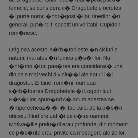
femeile, se considera c� Dragobetele ocrotea
�i purta noroc �ndr�gosti�ilor, tinerilor �n
general, put�nd fi socotit un veritabil Cupidon
rom�nesc.
Originea acestei s�rb�tori este �n ciclurile
naturii, mai ales �n lumea p�s�rilor. Nu
�nt�mpl�tor, pas�rea era considerat� una
din cele mai vechi divinit��i ale naturii �i
dragostei. Ei bine, rom�nii numeau
s�rb�toarea Dragobetele �i Logodnicul
P�s�rilor, spun�nd c� acum acestea se
�mperecheaz� �i �i fac cuib, de la p�s�ri
obiceiul fiind preluat �i de c�tre oameni.
Motiva�iile prelu�rii erau profunde, din moment
ce p�s�rile erau privite ca mesagere ale zeilor,