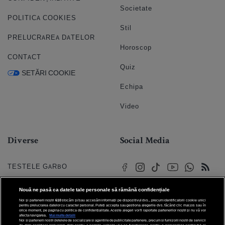
Societate
POLITICA COOKIES
Stil
PRELUCRAREA DATELOR
Horoscop
CONTACT
Quiz
SETĂRI COOKIE
Echipa
Video
Diverse
Social Media
TESTELE GARBO
HOROSCOP
Nouă ne pasă ca datele tale personale să rămână confidențiale
Noi și partenerii noștri
610
stocăm și/sau accesăm informații pe dispozitivul dvs., precum identificatorii cookie unici
HOROSCOPUL IUBIRII
pentru prelucrarea datelor cu caracter personal. Puteți accepta sau gestiona alegerile dvs. făcând clic mai jos sau în
orice moment, pe pagina cu politica de confidențialitate. Aceste alegeri vor fi raportate partenerilor noștri și nu vă vor
afecta navigarea.
Mai multe detalii
Noi si partenerii nostri (retelele de socializare si agentiile de publicitate partenere, precum si furnizorii nostri de servicii
© 2026 Internet Corp SRL