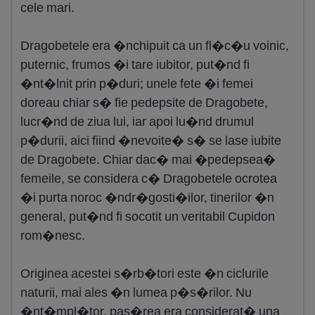
cele mari.
Dragobetele era �nchipuit ca un fl�c�u voinic,
puternic, frumos �i tare iubitor, put�nd fi
�nt�lnit prin p�duri; unele fete �i femei
doreau chiar s� fie pedepsite de Dragobete,
lucr�nd de ziua lui, iar apoi lu�nd drumul
p�durii, aici fiind �nevoite� s� se lase iubite
de Dragobete. Chiar dac� mai �pedepsea�
femeile, se considera c� Dragobetele ocrotea
�i purta noroc �ndr�gosti�ilor, tinerilor �n
general, put�nd fi socotit un veritabil Cupidon
rom�nesc.
Originea acestei s�rb�tori este �n ciclurile
naturii, mai ales �n lumea p�s�rilor. Nu
�nt�mpl�tor, pas�rea era considerat� una