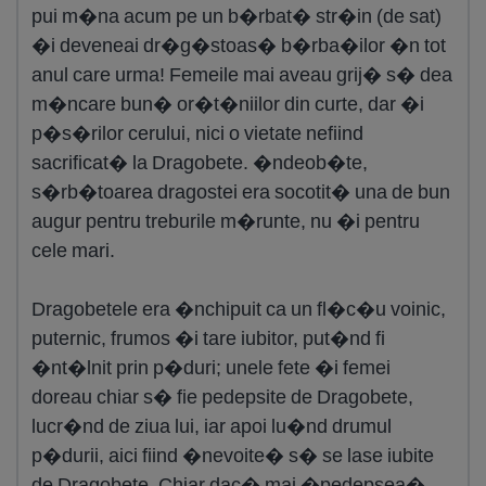
pui m�na acum pe un b�rbat� str�in (de sat)
�i deveneai dr�g�stoas� b�rba�ilor �n tot
anul care urma! Femeile mai aveau grij� s� dea
m�ncare bun� or�t�niilor din curte, dar �i
p�s�rilor cerului, nici o vietate nefiind
sacrificat� la Dragobete. �ndeob�te,
s�rb�toarea dragostei era socotit� una de bun
augur pentru treburile m�runte, nu �i pentru
cele mari.
Dragobetele era �nchipuit ca un fl�c�u voinic,
puternic, frumos �i tare iubitor, put�nd fi
�nt�lnit prin p�duri; unele fete �i femei
doreau chiar s� fie pedepsite de Dragobete,
lucr�nd de ziua lui, iar apoi lu�nd drumul
p�durii, aici fiind �nevoite� s� se lase iubite
de Dragobete. Chiar dac� mai �pedepsea�