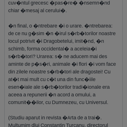
cuv�ntul grecesc �pas�re� �nsemn�nd
chiar �mesaj al cerului�.
�n final, o �ntrebare �i o urare. �ntrebarea:
de ce nu g�sim �n �irul s�rb�torilor noastre
locul potrivit �i Dragobetelui, imit�nd, �n
schimb, forma occidental� a aceleia�i
s�rb�tori? Urarea: s� ne aducem mai des
aminte de p�s�ri, animale �i flori �i vom face
din zilele noastre s�rb�tori ale dragostei! Cu
at�t mai mult cu c�t una din func�iile
esen�iale ale s�rb�torilor tradi�ionale era
aceea a repunerii �n acord a omului, a
comunit��ilor, cu Dumnezeu, cu Universul.
(Studiu aparut in revista �Arta de a trai�.
Multumim dlui Constantin Turcanu, directorul