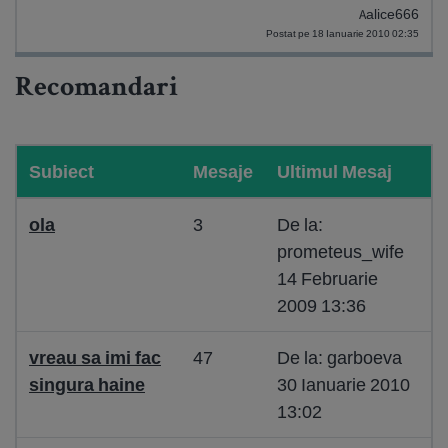
Aalice666
Postat pe 18 Ianuarie 2010 02:35
Recomandari
Subiect
Mesaje
Ultimul Mesaj
ola
3
De la:
prometeus_wife
14 Februarie
2009 13:36
vreau sa imi fac
47
De la: garboeva
singura haine
30 Ianuarie 2010
13:02