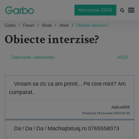
Horoscop 2026
Garbo
Forum
Moda
Altele
Obiecte interzise?
Obiecte interzise?
Clarviziune, cartomantie
ASLO
Vroiam sa zic ca am primit... Pe cine mint? Am
cumparat.
Aalice666
Postat pe 18 Ianuarie 2010 02:30
Da ! Da ! Da ! Machiajtatuaj.ro 0765558073