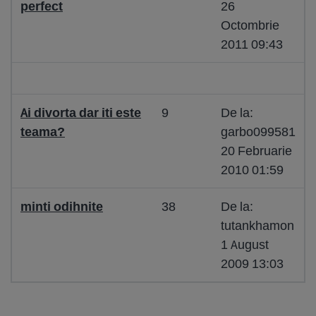
perfect
26
Octombrie
2011 09:43
Ai divorta dar iti este
9
De la:
teama?
garbo099581
20 Februarie
2010 01:59
minti odihnite
38
De la:
tutankhamon
1 August
2009 13:03