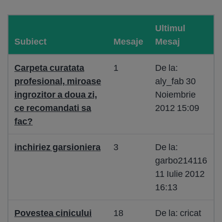
Ultimul
Subiect
Mesaje
Mesaj
Carpeta curatata
1
De la:
profesional, miroase
aly_fab 30
ingrozitor a doua zi,
Noiembrie
ce recomandati sa
2012 15:09
fac?
inchiriez garsioniera
3
De la:
garbo214116
11 Iulie 2012
16:13
Povestea cinicului
18
De la: cricat