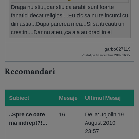
Draga nu stiu,,dar stiu ca arabii sunt foarte
fanatici decat religiosi...Eu zic sa nu te incurci cu
din astia...Dupa parerea mea...Si sa iti cauti un
crestin....Dar nu ateu,,ca aia au draci in ei
garbo027119
Postat pe 6 Decembrie 2009 16:27
Recomandari
Subiect
Mesaje
Ultimul Mesaj
..Spre ce oare
16
De la: Jojolin 19
ma indrept?!...
August 2010
23:57