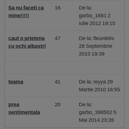
Sa nu faceti ca
16
De la:
mine!!!!!
garbo_1681 2
Iulie 2012 19:15
caut o prietena
47
De la: fleurdelis
cu ochi albastri
28 Septembrie
2010 19:39
teama
41
De la: reyya 29
Martie 2010 16:55
prea
20
De la:
sentimentala
garbo_398552 5
Mai 2014 23:26