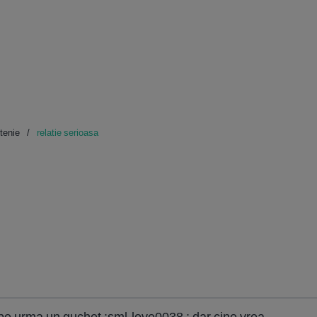
etenie
relatie serioasa
pe urma un guchet :sml-love0038 : dar cine vrea