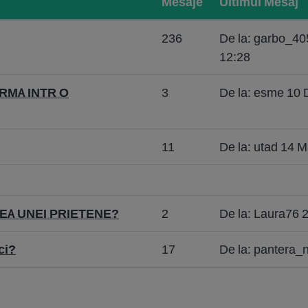
Mesaje
Ultimul Mesaj
236
De la: garbo_4
12:28
RMA INTR O
3
De la: esme 10 
11
De la: utad 14 M
EA UNEI PRIETENE?
2
De la: Laura76 
ci?
17
De la: pantera_