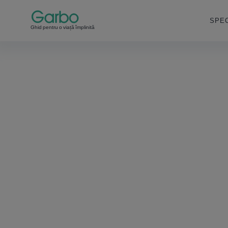
SPEC
Ghid pentru o viață împlinită