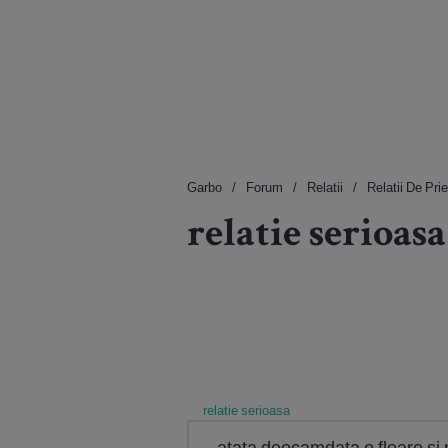
Garbo
Forum
Relatii
Relatii De Pri
relatie serioasa
relatie serioasa
atata deocamdata o floare si 