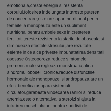
emotionala,creste energia si rezistenta
corpului,fofosirea indelungata intareste puterea
de concentrare,este un supart nutritional pentru
femeile la menopauza,este un supliment
nutritional pentru ambele sexe in cresterea
fertilitatii,creste rezistenta la starile de oboseala si
diminueaza efectele stresului ,are rezultate
eelente in ce a ce priveste imbunatatirea densitatii
ososase Osteoporoza,reduce simtomele
premenstruale si regleaza menstruatia,alina
sindromul oboselii cronice,reduce disfunctiile
hormonale ale menopauzei si andropauza,are un
efect benefica asupara sistemuli
circulator,garabeste vindecarea ranilor si reduce
anemia,este o alternativa la steroizi si ajuta la
intarirea muschiulaturii pentru sportivii de