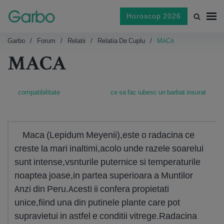
Horoscop 2026
Garbo
Forum
Relatii
Relatia De Cuplu
MACA
MACA
compatibilitate
ce sa fac iubesc un barbat insurat
Maca (Lepidum Meyenii),este o radacina ce
creste la mari inaltimi,acolo unde razele soarelui
sunt intense,vsnturile puternice si temperaturile
noaptea joase,in partea superioara a Muntilor
Anzi din Peru.Acesti ii confera propietati
unice,fiind una din putinele plante care pot
supravietui in astfel e conditii vitrege.Radacina