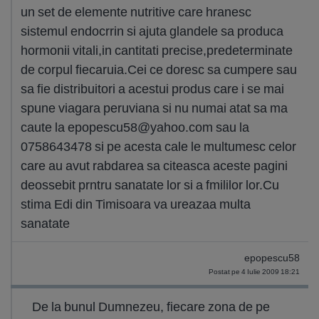
un set de elemente nutritive care hranesc
sistemul endocrrin si ajuta glandele sa produca
hormonii vitali,in cantitati precise,predeterminate
de corpul fiecaruia.Cei ce doresc sa cumpere sau
sa fie distribuitori a acestui produs care i se mai
spune viagara peruviana si nu numai atat sa ma
caute la
epopescu58@yahoo.com
sau la
0758643478 si pe acesta cale le multumesc celor
care au avut rabdarea sa citeasca aceste pagini
deossebit prntru sanatate lor si a fmililor lor.Cu
stima Edi din Timisoara va ureazaa multa
sanatate
epopescu58
Postat pe 4 Iulie 2009 18:21
De la bunul Dumnezeu, fiecare zona de pe