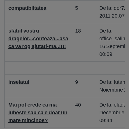
compatibiltatea
5
De la: dor72 
2011 20:07
sfatul vostru
18
De la:
dragelor...conteaza...asa
office_salin
ca va rog ajutati-ma..!!!!
16 Septembr
00:09
inselatul
9
De la: tutan
Noiembrie 2
Mai pot crede ca ma
40
De la: eladae
iubeste sau ca e doar un
Decembrie 2
mare mincinos?
09:44