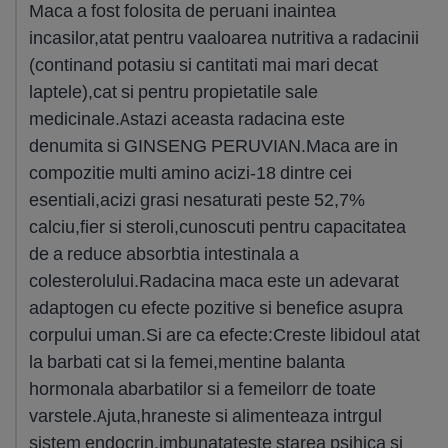
Maca a fost folosita de peruani inaintea
incasilor,atat pentru vaaloarea nutritiva a radacinii
(continand potasiu si cantitati mai mari decat
laptele),cat si pentru propietatile sale
medicinale.Astazi aceasta radacina este
denumita si GINSENG PERUVIAN.Maca are in
compozitie multi amino acizi-18 dintre cei
esentiali,acizi grasi nesaturati peste 52,7%
calciu,fier si steroli,cunoscuti pentru capacitatea
de a reduce absorbtia intestinala a
colesterolului.Radacina maca este un adevarat
adaptogen cu efecte pozitive si benefice asupra
corpului uman.Si are ca efecte:Creste libidoul atat
la barbati cat si la femei,mentine balanta
hormonala abarbatilor si a femeilorr de toate
varstele.Ajuta,hraneste si alimenteaza intrgul
sistem endocrin,imbunatateste starea psihica si