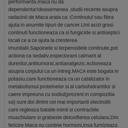
performanta.maca nu da
dependenta!!deasemenea ,studii recente asupra
radacinii de Maca arata ca :Continutul sau fibra
ajuta in anumite tipuri de cancer.Unii acizi grasi
continuti functioneaza ca si fungicide si antiseptici
locali ce a ce ajuta la cresterea
imunitatii.Sapoinele si terpenoidele continute,pot
actiona ca sedativ,expectorant calmant al
durerilor,antitumoral,antianalgezic.Actioneaza
asupra corpului ca un intreg.MACA este bogata in
potasiu,care functioneaza ca un catalizator in
metabolismul proteinelor si al carbohidrantilor si
caere impreuna cu sodiul(prezent in compozitia
sa) sunt doi dintre cei mai importanti electroliti
care regleaza bataile inimii si contractiile
muschiulare si grabeste detoxifierea celulara.DIn
fericire Maca nu contine hormoni,insa furnizeaza