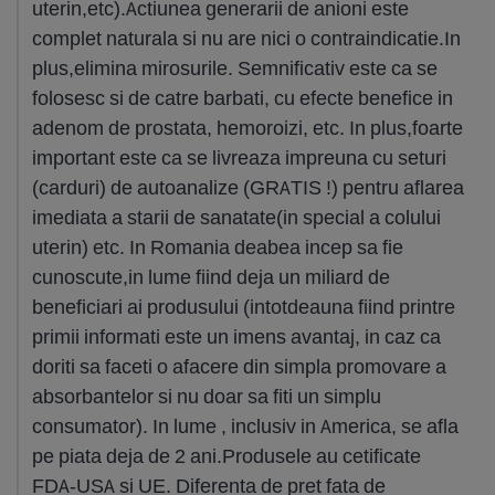
uterin,etc).Actiunea generarii de anioni este
complet naturala si nu are nici o contraindicatie.In
plus,elimina mirosurile. Semnificativ este ca se
folosesc si de catre barbati, cu efecte benefice in
adenom de prostata, hemoroizi, etc. In plus,foarte
important este ca se livreaza impreuna cu seturi
(carduri) de autoanalize (GRATIS !) pentru aflarea
imediata a starii de sanatate(in special a colului
uterin) etc. In Romania deabea incep sa fie
cunoscute,in lume fiind deja un miliard de
beneficiari ai produsului (intotdeauna fiind printre
primii informati este un imens avantaj, in caz ca
doriti sa faceti o afacere din simpla promovare a
absorbantelor si nu doar sa fiti un simplu
consumator). In lume , inclusiv in America, se afla
pe piata deja de 2 ani.Produsele au cetificate
FDA-USA si UE. Diferenta de pret fata de