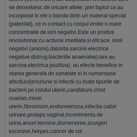
se deosebesc de oricare altele, prin faptul ca au
incorporat in ele o banda dintr-un materal special
(patentat), ce in contact cu corpul emite o mare
concentratie de ioni negativi.Este un produs
revolutionar,cu actiune imediata si eficace. Ionii
negativi (anionii),datorita sarcinii electrice
negative distrug bacteriile anaerobe(care au
sarcina electrica pozitiva), au efecte benefice in
starea generala de sanatate si in numeroase
afectiuni(eroziune si infectii cu toate tipurile de
bacterii pe colului uterin,candidoze,chist
ovarian,miom
uterin,fibromiom,endometrioza,infectia cailor
urinare,prolaps vaginal,incontinenta de
urina,arsuri termice,dismenoree,scurgeri
excesive,herpes,cancer de col