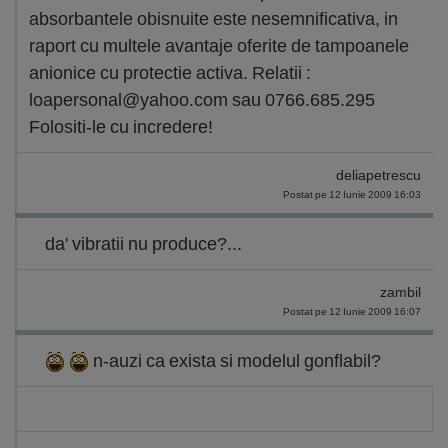
absorbantele obisnuite este nesemnificativa, in
raport cu multele avantaje oferite de tampoanele
anionice cu protectie activa. Relatii :
loapersonal@yahoo.com
sau 0766.685.295
Folositi-le cu incredere!
deliapetrescu
Postat pe 12 Iunie 2009 16:03
da' vibratii nu produce?...
zambil
Postat pe 12 Iunie 2009 16:07
n-auzi ca exista si modelul gonflabil?