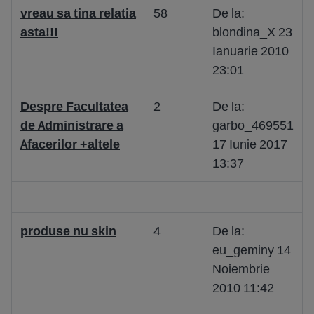
vreau sa tina relatia
58
De la:
asta!!!
blondina_X 23
Ianuarie 2010
23:01
Despre Facultatea
2
De la:
de Administrare a
garbo_469551
Afacerilor +altele
17 Iunie 2017
13:37
produse nu skin
4
De la:
eu_geminy 14
Noiembrie
2010 11:42