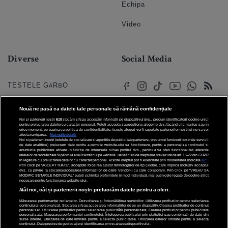
Echipa
Video
Diverse
Social Media
TESTELE GARBO
HOROSCOP
Nouă ne pasă ca datele tale personale să rămână confidențiale
Noi și partenerii noștri
610
stocăm și/sau accesăm informații pe dispozitivul dvs., precum identificatorii cookie unici
HOROSCOPUL IUBIRII
pentru prelucrarea datelor cu caracter personal. Puteți accepta sau gestiona alegerile dvs. făcând clic mai jos sau în
orice moment, pe pagina cu politica de confidențialitate. Aceste alegeri vor fi raportate partenerilor noștri și nu vă vor
afecta navigarea.
Mai multe detalii
Noi si partenerii nostri (retelele de socializare si agentiile de publicitate partenere, precum si furnizorii nostri de servicii
© 2026 Internet Corp SRL
FORUMURI
de date analitice) prelucram date pentru a permite website-ului sa functioneze, pentru a personaliza continutul si
Toate drepturile rezervate
anunturile publicitare afisate in functie de interesele si/sau profilul dvs., pentru a va oferi functionalitati aferente
retelelor de socializare si pentru a analiza traficul pe website. Beneficiati de drepturile prevazute de art. 15-22 din GDPR
in legatura cu prelucrarea datelor cu caracter personal. Aceste drepturi pot fi exercitate prin modalitatea indicata
aici
.
TRATAMENTE NATURISTE
Prin click pe “ACCEPT TOATE”, acceptati folosirea tuturor Tehnologiilor de tip Cookie, care implica inclusiv acceptul
dvs. cu privire la stocarea/accesarea informatiilor de catre Vendor-ii cu care colaboram. Prin click pe “VREAU SA
MODIFIC SETARILE INDIVIDUAL” puteti schimba preferintele in mod individual, mai putin cele legate de cookie strict
necesare pentru functionarea website-ului.
DICTIONARE NUME
Atât noi, cât și partenerii noștri prelucrăm datele pentru a oferi:
Măsurarea performanței reclamelor. Dezvoltarea și îmbunătățirea serviciilor. Utilizarea profilurilor pentru selectarea
conținutului personalizat. Stocarea și/sau accesarea informațiilor de pe un dispozitiv. Crearea profilurilor de conținut
personalizat. Utilizarea profilurilor pentru selectarea publicității personalizate. Crearea profilurilor pentru publicitate
personalizată. Măsurarea performanței conținutului. Înțelegerea publicului prin statistici sau combinații de date din
surse diferite. Utilizarea de date limitate pentru a selecta publicitatea. Utilizarea datelor limitate pentru a selecta
conținutul. Date precise de geolocație și identificarea prin scanarea dispozitivului.