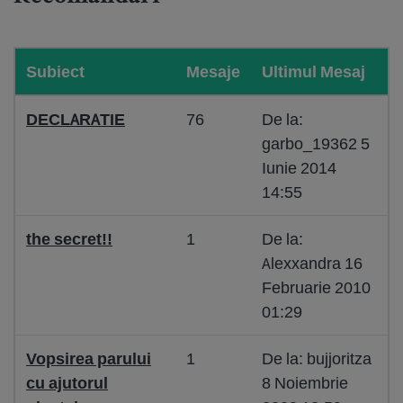
Subiect
Mesaje
Ultimul Mesaj
DECLARATIE
76
De la:
garbo_19362 5
Iunie 2014
14:55
the secret!!
1
De la:
Alexxandra 16
Februarie 2010
01:29
Vopsirea parului
1
De la: bujjoritza
cu ajutorul
8 Noiembrie