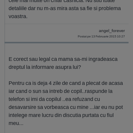
cele mai multe ori chiar casnicia. Nu stiu toate
detaliile dar nu m-as mira asta sa fie si problema
voastra.
angel_forever
Postat pe 13 Februarie 2015 10:27
E corect sau legal ca mama sa-mi ingradeasca
dreptul la informare asupra lui?
Pentru ca is deja 4 zile de cand a plecat de acasa
iar cand o sun sa intreb de copil..raspunde la
telefon si imi da copilul ..ea refuzand cu
desavarsire sa vorbeasca cu mine ...iar eu nu pot
intelege mare lucru din discutia purtata cu fiul
meu...