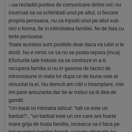
--sa recladiti puntea de comunicare dintre voi: nu
incercati sa va schimbati unul pe altul, ci fiecare
propria persoana, nu va injositi unul pe altul sub
nici o forma, fie in intimitatea familiei, fie de fata cu
terte persoane.
Toate acestea sunt posibile doar daca va iubit si le
doriti. Nu e nimic ce sa nu se poata repara (inca).
Eforturile tale trebuie sa se centreze in a-ti
recupera familia si nu in gasirea de tactici de
intromisiune in viata lor dupa ce de buna voie ai
renuntat la ei. Nu demult am citit o intamplare, mie
imi pare amuzanta dar tie ar trebui sa iti dea de
gandit.
"Un baiat isi intreaba taticul: "tati ce este un
barbat?:, "un barbat este un om care are foarte
mare grija de toata familia, incearca sa ii faca pe
toti membrii familiei fericiti, si toate eforturile lui