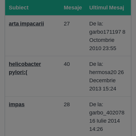
Subiect
Mesaje
Ultimul Mesaj
arta impacarii
27
De la:
garbo171197 8
Octombrie
2010 23:55
helicobacter
40
De la:
pylori:(
hermosa20 26
Decembrie
2013 15:24
impas
28
De la:
garbo_402078
16 Iulie 2014
14:26