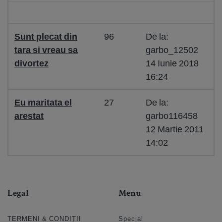
Sunt plecat din
96
De la:
tara si vreau sa
garbo_12502
divortez
14 Iunie 2018
16:24
Eu maritata el
27
De la:
arestat
garbo116458
12 Martie 2011
14:02
Legal
Menu
TERMENI & CONDIȚII
Special