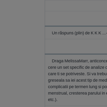
Un răspuns (plin) de K K K ...
Draga MelissaMarr, anticoncep
cere un set specific de analize
care ti se potriveste. Si va trebu
greseala sa iei acest tip de me
complicatii pe termen lung si poa
menstrual, cresterea parului in 
etc.).