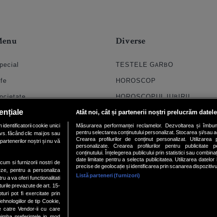
Menu
Diverse
pecial
TESTELE GARBO
ife
HOROSCOP
ocietate
HOROSCOPUL IUBIRII
ențiale
Atât noi, cât și partenerii noștri prelucrăm datele
til
FORUMURI
dentificatorii cookie unici
Măsurarea performanței reclamelor. Dezvoltarea și îmbunătăți
oroscop
TRATAMENTE NATURISTE
pentru selectarea conținutului personalizat. Stocarea și/sau ac
vs. făcând clic mai jos sau
Crearea profilurilor de conținut personalizat. Utilizarea pr
partenerilor noștri și nu vă
uiz
DICTIONARE NUME
personalizate. Crearea profilurilor pentru publicitate 
conținutului. Înțelegerea publicului prin statistici sau combinaț
date limitate pentru a selecta publicitatea. Utilizarea datelor
chipa
ecum si furnizorii nostri de
precise de geolocație și identificarea prin scanarea dispozitivu
eze, pentru a personaliza
Listă parteneri (furnizori)
ideo
ru a va oferi functionalitati
turile prevazute de art. 15-
ri pot fi exercitate prin
hnologiilor de tip Cookie,
e catre Vendor-ii cu care
mba preferintele in mod