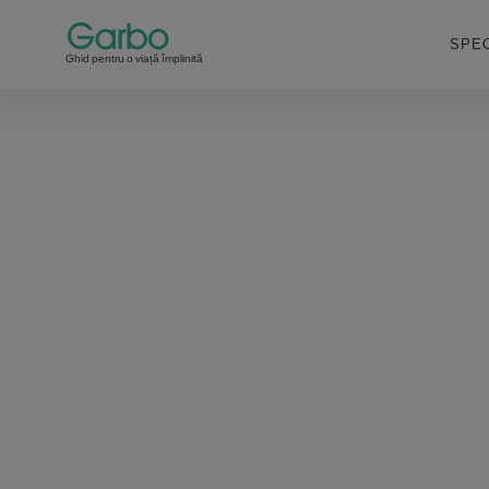
SPEC
Ghid pentru o viață împlinită