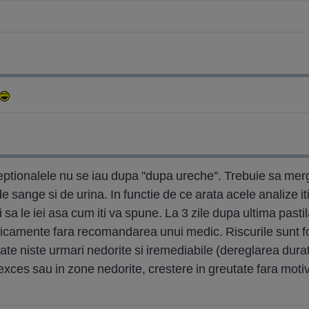
tionalele nu se iau dupa ''dupa ureche''. Trebuie sa mergi 
 de sange si de urina. In functie de ce arata acele analiz
i sa le iei asa cum iti va spune. La 3 zile dupa ultima pastila
dicamente fara recomandarea unui medic. Riscurile sunt fo
te niste urmari nedorite si iremediabile (dereglarea duratei 
exces sau in zone nedorite, crestere in greutate fara motiv