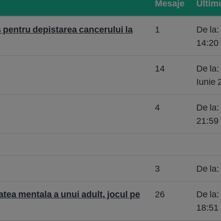
Mesaje
Ultim
pentru depistarea cancerului la
1
De la:
14:20
14
De la
Iunie 
4
De la:
21:59
3
De la
tea mentala a unui adult, jocul pe
26
De la:
18:51