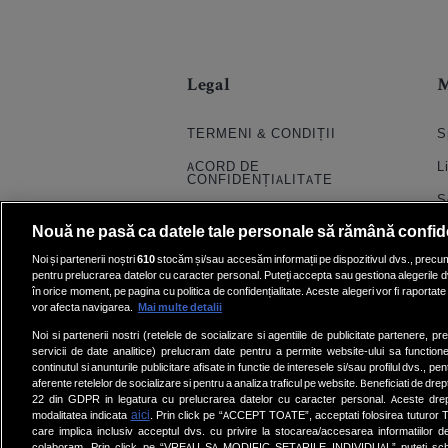
Legal
TERMENI & CONDIȚII
S
ACORD DE
L
CONFIDENȚIALITATE
S
POLITICA COOKIES
Nouă ne pasă ca datele tale personale să rămână confid
S
PRELUCRAREA DATELOR
Noi și partenerii noștri
610
stocăm și/sau accesăm informații pe dispozitivul dvs., precum i
H
pentru prelucrarea datelor cu caracter personal. Puteți accepta sau gestiona alegerile d
CONTACT
în orice moment, pe pagina cu politica de confidențialitate. Aceste alegeri vor fi raportate 
Q
SETĂRI COOKIE
vor afecta navigarea.
Mai multe detalii
E
Noi si partenerii nostri (retelele de socializare si agentiile de publicitate partenere, pr
servicii de date analitice) prelucram date pentru a permite website-ului sa function
V
continutul si anunturile publicitare afisate in functie de interesele si/sau profilul dvs., pent
aferente retelelor de socializare si pentru a analiza traficul pe website. Beneficiati de drep
22 din GDPR in legatura cu prelucrarea datelor cu caracter personal. Aceste dreptu
aici
modalitatea indicata
. Prin click pe “ACCEPT TOATE”, acceptati folosirea tuturor Te
care implica inclusiv acceptul dvs. cu privire la stocarea/accesarea informatiilor d
colaboram. Prin click pe “VREAU SA MODIFIC SETARILE INDIVIDUAL” puteti schi