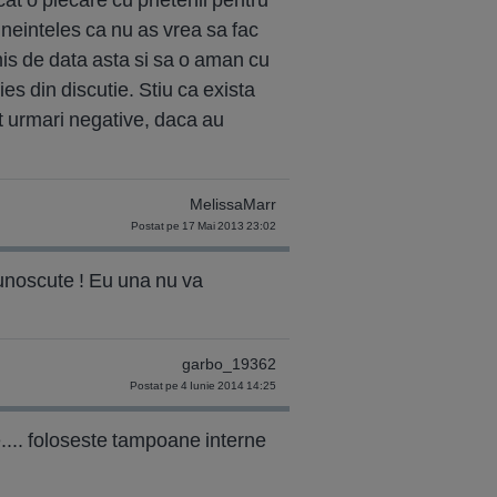
neinteles ca nu as vrea sa fac
mis de data asta si sa o aman cu
ies din discutie. Stiu ca exista
ut urmari negative, daca au
MelissaMarr
Postat pe 17 Mai 2013 23:02
cunoscute ! Eu una nu va
garbo_19362
Postat pe 4 Iunie 2014 14:25
ve.... foloseste tampoane interne