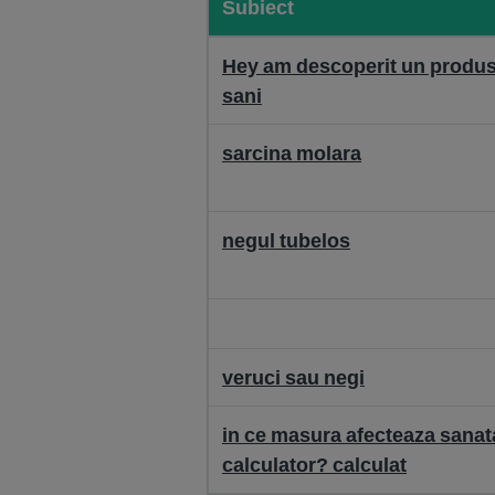
Subiect
Hey am descoperit un produs 
sani
sarcina molara
negul tubelos
veruci sau negi
in ce masura afecteaza sanata
calculator? calculat