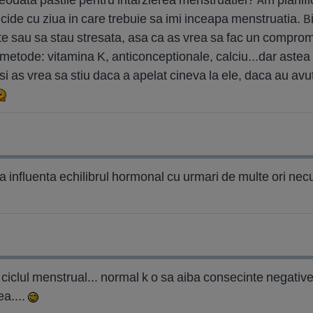
ide cu ziua in care trebuie sa imi inceapa menstruatia. Bi
nute sau sa stau stresata, asa ca as vrea sa fac un compro
e metode: vitamina K, anticonceptionale, calciu...dar astea 
si as vrea sa stiu daca a apelat cineva la ele, daca au av
a influenta echilibrul hormonal cu urmari de multe ori ne
zii ciclul menstrual... normal k o sa aiba consecinte negati
ea....