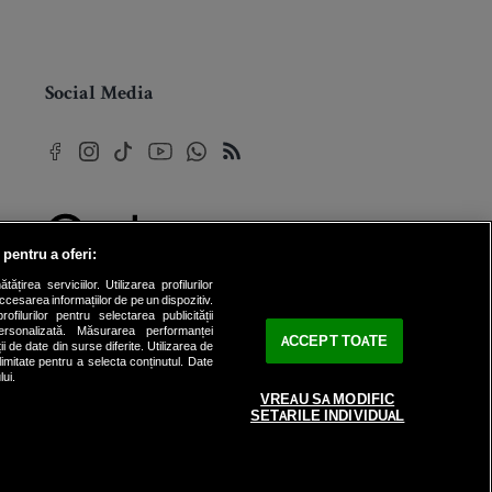
Social Media
 pentru a oferi:
© 2026 Internet Corp SRL
rea serviciilor. Utilizarea profilurilor
Toate drepturile rezervate
cesarea informațiilor de pe un dispozitiv.
ofilurilor pentru selectarea publicității
personalizată. Măsurarea performanței
ACCEPT TOATE
ii de date din surse diferite. Utilizarea de
 limitate pentru a selecta conținutul. Date
lui.
VREAU SA MODIFIC
SETARILE INDIVIDUAL