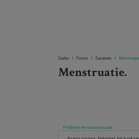
Garbo
Forum
Sanatate
Menstruati
Menstruatie.
Probleme de natura sexuala
Buna seara, fetelor! Ati luat 