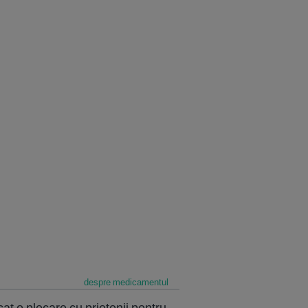
despre medicamentul
cat o plecare cu prietenii pentru