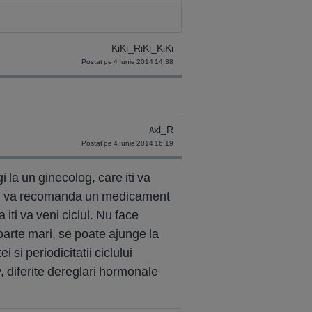
KiKi_RiKi_KiKi
Postat pe 4 Iunie 2014 14:38
Axl_R
Postat pe 4 Iunie 2014 16:19
la un ginecolog, care iti va
e iti va recomanda un medicament
 iti va veni ciclul. Nu face
arte mari, se poate ajunge la
si periodicitatii ciclului
, diferite dereglari hormonale