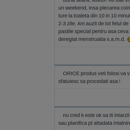
un weekend, insa plecarea coinc
ture la toaleta din 10 in 10 mi
2-3 zile. Am auzit de tot felul d
pastile special pentru asa ceva 
dereglat menstruatia s.a.m.d.
ORICE produs veti folosi va v
sfatuiesc sa procedati asa !
nu cred k este ok sa iti intar
sau planifica pt altadata intalnir