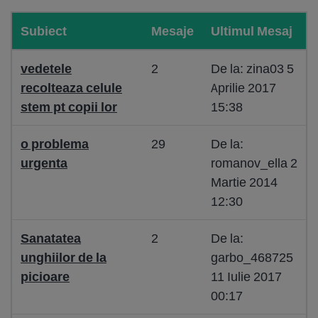
Subiect
Mesaje
Ultimul Mesaj
vedetele
2
De la: zina03 5
recolteaza celule
Aprilie 2017
stem pt copii lor
15:38
o problema
29
De la:
urgenta
romanov_ella 2
Martie 2014
12:30
Sanatatea
2
De la:
unghiilor de la
garbo_468725
picioare
11 Iulie 2017
00:17