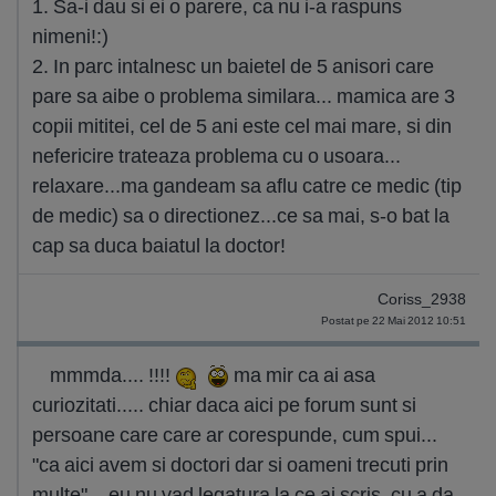
1. Sa-i dau si ei o parere, ca nu i-a raspuns
nimeni!:)
2. In parc intalnesc un baietel de 5 anisori care
pare sa aibe o problema similara... mamica are 3
copii mititei, cel de 5 ani este cel mai mare, si din
nefericire trateaza problema cu o usoara...
relaxare...ma gandeam sa aflu catre ce medic (tip
de medic) sa o directionez...ce sa mai, s-o bat la
cap sa duca baiatul la doctor!
Coriss_2938
Postat pe 22 Mai 2012 10:51
mmmda.... !!!!
ma mir ca ai asa
curiozitati..... chiar daca aici pe forum sunt si
persoane care care ar corespunde, cum spui...
"ca aici avem si doctori dar si oameni trecuti prin
multe"... eu nu vad legatura la ce ai scris, cu a da