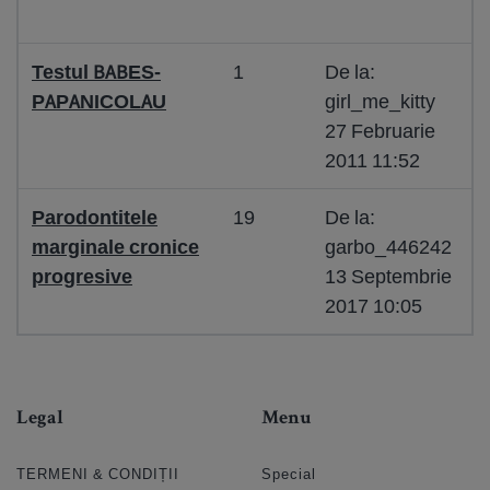
Testul BABES-
1
De la:
PAPANICOLAU
girl_me_kitty
27 Februarie
2011 11:52
Parodontitele
19
De la:
marginale cronice
garbo_446242
progresive
13 Septembrie
2017 10:05
Legal
Menu
TERMENI & CONDIȚII
Special