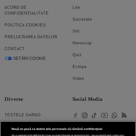
ACORD DE
Life
CONFIDENȚIALITATE
Societate
POLITICA COOKIES
Stil
PRELUCRAREA DATELOR
Horoscop
CONTACT
Quiz
SETĂRI COOKIE
Echipa
Video
Diverse
Social Media
TESTELE GARBO
HOROSCOP
Nouă ne pasă ca datele tale personale să rămână confidențiale
Noi și partenerii noștri
610
stocăm și/sau accesăm informații pe dispozitivul dvs., precum identificatorii cookie unici