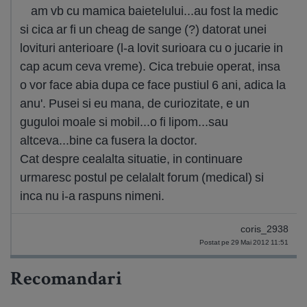
am vb cu mamica baietelului...au fost la medic
si cica ar fi un cheag de sange (?) datorat unei
lovituri anterioare (l-a lovit surioara cu o jucarie in
cap acum ceva vreme). Cica trebuie operat, insa
o vor face abia dupa ce face pustiul 6 ani, adica la
anu'. Pusei si eu mana, de curiozitate, e un
guguloi moale si mobil...o fi lipom...sau
altceva...bine ca fusera la doctor.
Cat despre cealalta situatie, in continuare
urmaresc postul pe celalalt forum (medical) si
inca nu i-a raspuns nimeni.
coris_2938
Postat pe 29 Mai 2012 11:51
Recomandari