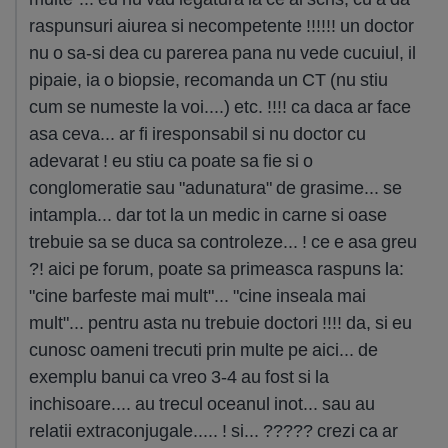
raspunsuri aiurea si necompetente !!!!!! un doctor
nu o sa-si dea cu parerea pana nu vede cucuiul, il
pipaie, ia o biopsie, recomanda un CT (nu stiu
cum se numeste la voi....) etc. !!!! ca daca ar face
asa ceva... ar fi iresponsabil si nu doctor cu
adevarat ! eu stiu ca poate sa fie si o
conglomeratie sau "adunatura" de grasime... se
intampla... dar tot la un medic in carne si oase
trebuie sa se duca sa controleze... ! ce e asa greu
?! aici pe forum, poate sa primeasca raspuns la:
"cine barfeste mai mult"... "cine inseala mai
mult"... pentru asta nu trebuie doctori !!!! da, si eu
cunosc oameni trecuti prin multe pe aici... de
exemplu banui ca vreo 3-4 au fost si la
inchisoare.... au trecul oceanul inot... sau au
relatii extraconjugale..... ! si... ????? crezi ca ar