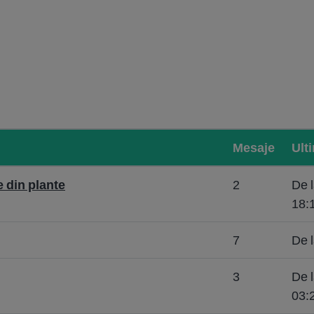
Mesaje
Ult
 din plante
2
De 
18:
7
De l
3
De 
03: