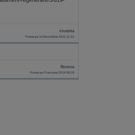
irinabita
Postat pe 14 Decembrie 2011 12:31
lllorena
Postat pe 5 Ianuarie 2014 08:26