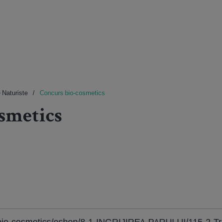
 Naturiste
Concurs bio-cosmetics
smetics
o/bio-cosmetics/eshop/8-1-INGRIJIREA-PARULUI/115-2-Tr