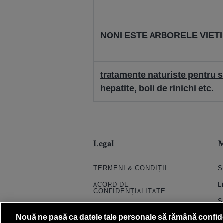
NONI ESTE ARBORELE VIETI
tratamente naturiste pentru si
hepatite, boli de rinichi etc.
Legal
TERMENI & CONDIȚII
S
ACORD DE
L
CONFIDENȚIALITATE
S
POLITICA COOKIES
Nouă ne pasă ca datele tale personale să rămână confid
S