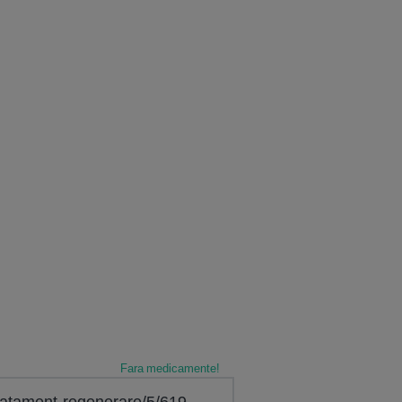
Fara medicamente!
atament-regenerare/5/619-