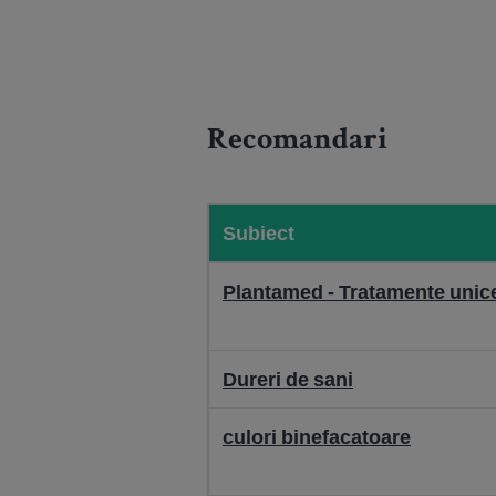
Recomandari
Subiect
Plantamed - Tratamente unice
Dureri de sani
culori binefacatoare