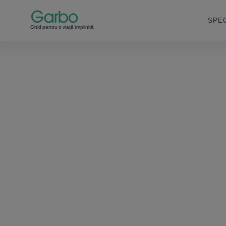
SPEC
Ghid pentru o viață împlinită