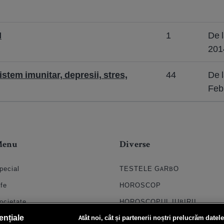
I
1
De 
201
stem imunitar, depresii, stres,
44
De 
Feb
Menu
Diverse
pecial
TESTELE GARBO
ife
HOROSCOP
ocietate
HOROSCOPUL IUBIRII
ențiale
Atât noi, cât și partenerii noștri prelucrăm datele
til
FORUMURI