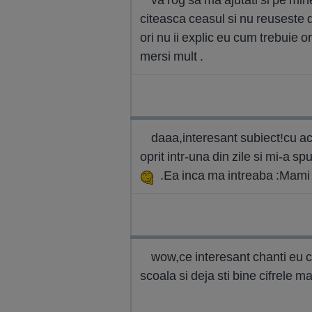
citeasca ceasul si nu reuseste 
ori nu ii explic eu cum trebuie or
mersi mult .
daaa,interesant subiect!cu ac
oprit intr-una din zile si mi-a s
.Ea inca ma intreaba :Mami
wow,ce interesant chanti eu c
scoala si deja sti bine cifrele 