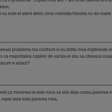
deloc.
i nu este el atent deloc.nicio metotda folosita nu da roade .
eeasi problema ma confrunt si eu.fetita mea implineste i
pus ca majoritatea copiilor de varsta ei stiu sa citeasca ce
 acum e astazi?
red ca minunea ta este mica sa stie deja ceasu,parerea m
ma repet asta este parerea mea.