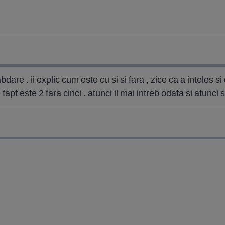
are . ii explic cum este cu si si fara , zice ca a inteles si 
apt este 2 fara cinci . atunci il mai intreb odata si atunci 