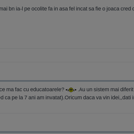
mai bn ia-l pe ocolite fa in asa fel incat sa fie o joaca cre
 ce ma fac cu educatoarele?
.Au un sistem mai diferit 
ed ca pe la 7 ani am invatat).Oricum daca va vin idei,,dati