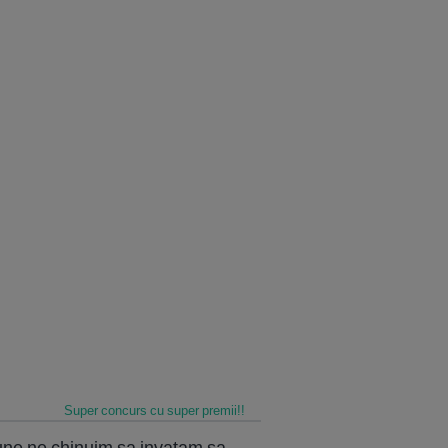
Super concurs cu super premii!!
 bune ne chinuim sa invatam sa