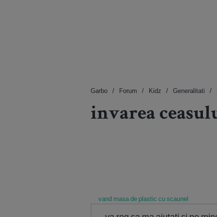
Garbo
Forum
Kidz
Generalitati
invarea ceasul
vand masa de plastic cu scaunel
va rog sa ma ajutati si pe mi