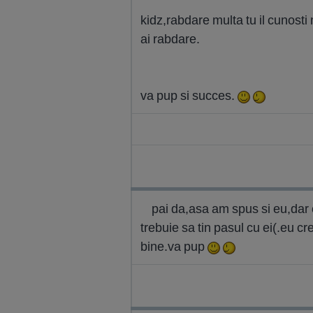
kidz,rabdare multa tu il cunosti 
ai rabdare.
va pup si succes.
pai da,asa am spus si eu,dar
trebuie sa tin pasul cu ei(.eu cr
bine.va pup