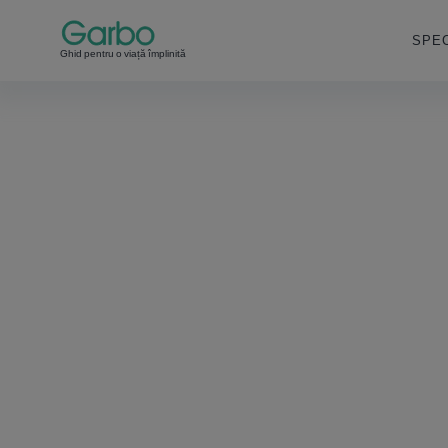
SPEC
Ghid pentru o viață împlinită