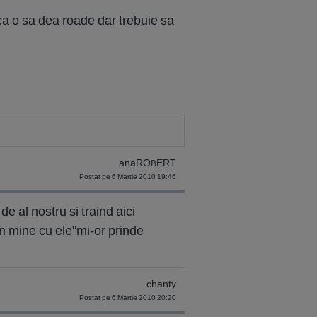
d ca o sa dea roade dar trebuie sa
anaROBERT
Postat pe 6 Martie 2010 19:46
de al nostru si traind aici
 in mine cu ele"mi-or prinde
chanty
Postat pe 6 Martie 2010 20:20