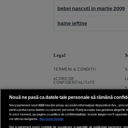
bebei nascuti in martie 2009
haine ieftine
Legal
TERMENI & CONDIȚII
S
ACORD DE
L
CONFIDENȚIALITATE
S
POLITICA COOKIES
Nouă ne pasă ca datele tale personale să rămână confid
S
PRELUCRAREA DATELOR
Noi și partenerii noștri
610
stocăm și/sau accesăm informații pe dispozitivul dvs., precum i
H
pentru prelucrarea datelor cu caracter personal. Puteți accepta sau gestiona alegerile d
CONTACT
în orice moment, pe pagina cu politica de confidențialitate. Aceste alegeri vor fi raportate 
Q
SETĂRI COOKIE
vor afecta navigarea.
Mai multe detalii
E
Noi si partenerii nostri (retelele de socializare si agentiile de publicitate partenere, pr