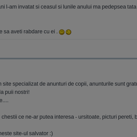
8 ani l-am invatat si ceasul si lunile anului ma pedepsea ta
te sa aveti rabdare cu ei .
 site specializat de anunturi de copii, anunturile sunt grat
 puii nostri!
....
chestii ce ne-ar putea interesa - ursitoate, picturi pereti, 
este site-ul salvator :)