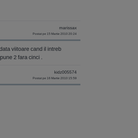
marissax
Postat pe 15 Martie 2010 20:24
data viitoare cand il intreb
spune 2 fara cinci .
kidz005574
Postat pe 16 Martie 2010 15:59