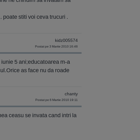
 poate stiti voi ceva trucuri .
kidz005574
Postat pe 3 Martie 2010 16:46
n iunie 5 ani;educatoarea m-a
asul.Orice as face nu da roade
chanty
Postat pe 6 Martie 2010 19:11
ea ceasu se invata cand intri la