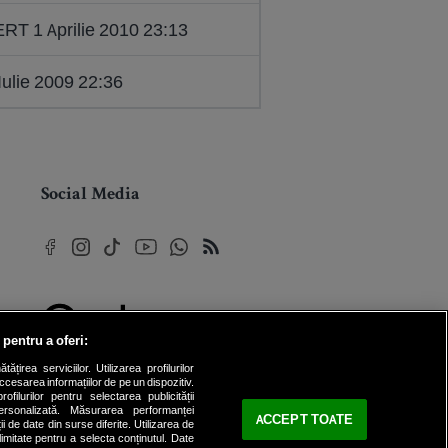
RT 1 Aprilie 2010 23:13
Iulie 2009 22:36
Social Media
 pentru a oferi:
© 2026 Internet Corp SRL
rea serviciilor. Utilizarea profilurilor
Toate drepturile rezervate
cesarea informațiilor de pe un dispozitiv.
ofilurilor pentru selectarea publicității
personalizată. Măsurarea performanței
ACCEPT TOATE
ii de date din surse diferite. Utilizarea de
 limitate pentru a selecta conținutul. Date