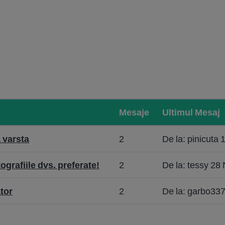
Mesaje
Ultimul Mesaj
a varsta
2
De la: pinicuta 
ografiile dvs. preferate!
2
De la: tessy 28
tor
2
De la: garbo33