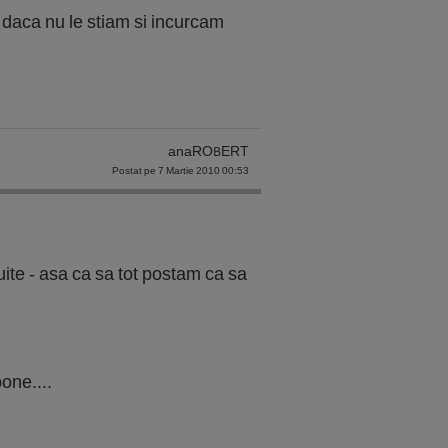
ta daca nu le stiam si incurcam
anaROBERT
Postat pe 7 Martie 2010 00:53
uite - asa ca sa tot postam ca sa
bone....