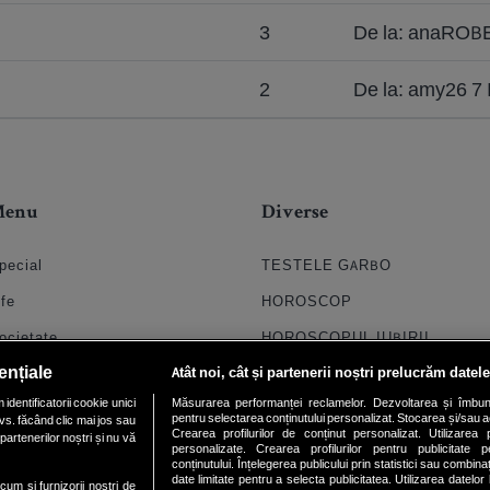
3
De la: anaROBE
2
De la: amy26 7 
Menu
Diverse
pecial
TESTELE GARBO
ife
HOROSCOP
ocietate
HOROSCOPUL IUBIRII
ențiale
Atât noi, cât și partenerii noștri prelucrăm datele
til
FORUMURI
dentificatorii cookie unici
Măsurarea performanței reclamelor. Dezvoltarea și îmbunătăți
oroscop
TRATAMENTE NATURISTE
pentru selectarea conținutului personalizat. Stocarea și/sau ac
vs. făcând clic mai jos sau
Crearea profilurilor de conținut personalizat. Utilizarea pr
partenerilor noștri și nu vă
uiz
DICTIONARE NUME
personalizate. Crearea profilurilor pentru publicitate 
conținutului. Înțelegerea publicului prin statistici sau combinaț
date limitate pentru a selecta publicitatea. Utilizarea datelor
chipa
ecum si furnizorii nostri de