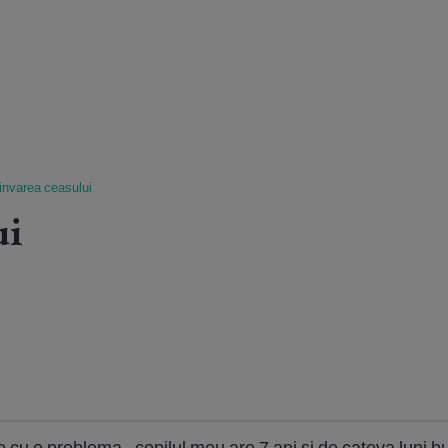
invarea ceasului
ui
ne cu o problema . copilul meu are 7 ani si de cateva luni