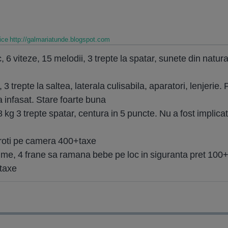
dice http://galmariatunde.blogspot.com
 6 viteze, 15 melodii, 3 trepte la spatar, sunete din natura
3 trepte la saltea, laterala culisabila, aparatori, lenjerie
 infasat. Stare foarte buna
g 3 trepte spatar, centura in 5 puncte. Nu a fost implicat i
 roti pe camera 400+taxe
ime, 4 frane sa ramana bebe pe loc in siguranta pret 100+
+taxe