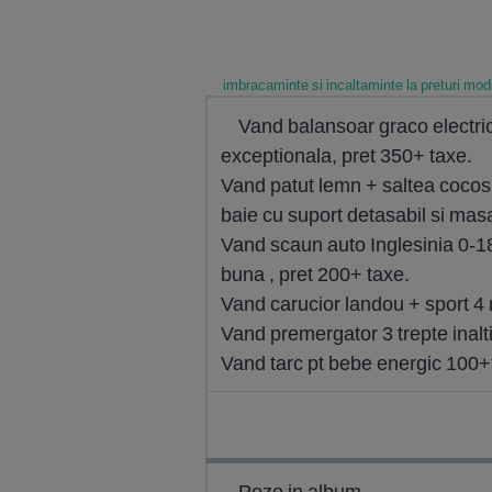
imbracaminte si incaltaminte la preturi mo
Vand balansoar graco electric,
exceptionala, pret 350+ taxe.
Vand patut lemn + saltea cocos, 
baie cu suport detasabil si masa
Vand scaun auto Inglesinia 0-18 k
buna , pret 200+ taxe.
Vand carucior landou + sport 4
Vand premergator 3 trepte inalt
Vand tarc pt bebe energic 100
Poze in album