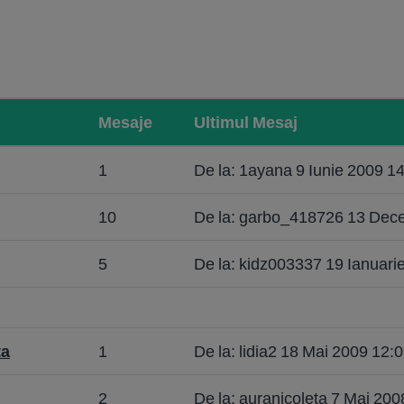
Mesaje
Ultimul Mesaj
1
De la: 1ayana 9 Iunie 2009 1
10
De la: garbo_418726 13 Dec
5
De la: kidz003337 19 Ianuari
ta
1
De la: lidia2 18 Mai 2009 12:
2
De la: auranicoleta 7 Mai 200