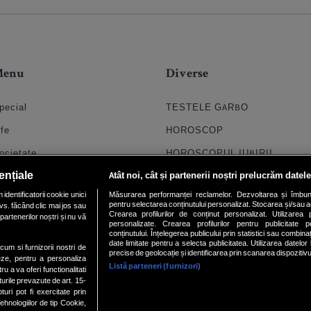
Menu
Diverse
pecial
TESTELE GARBO
ife
HOROSCOP
ocietate
HOROSCOPUL IUBIRII
ențiale
Atât noi, cât și partenerii noștri prelucrăm datele
til
FORUMURI
dentificatorii cookie unici
Măsurarea performanței reclamelor. Dezvoltarea și îmbunătăți
oroscop
TRATAMENTE NATURISTE
pentru selectarea conținutului personalizat. Stocarea și/sau ac
vs. făcând clic mai jos sau
Crearea profilurilor de conținut personalizat. Utilizarea pr
partenerilor noștri și nu vă
uiz
DICTIONARE NUME
personalizate. Crearea profilurilor pentru publicitate 
conținutului. Înțelegerea publicului prin statistici sau combinaț
date limitate pentru a selecta publicitatea. Utilizarea datelor
chipa
ecum si furnizorii nostri de
precise de geolocație și identificarea prin scanarea dispozitivu
eze, pentru a personaliza
Listă parteneri (furnizori)
ideo
ru a va oferi functionalitati
turile prevazute de art. 15-
ri pot fi exercitate prin
hnologiilor de tip Cookie,