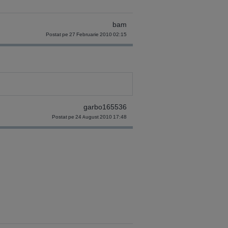
bam
Postat pe 27 Februarie 2010 02:15
garbo165536
Postat pe 24 August 2010 17:48