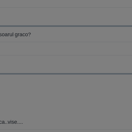
nsoarul graco?
a..vise....