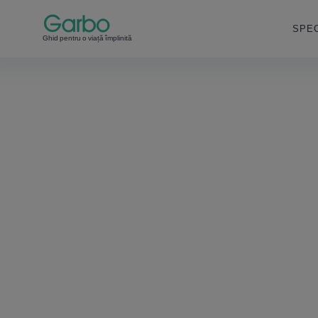
SPEC
Ghid pentru o viață împlinită