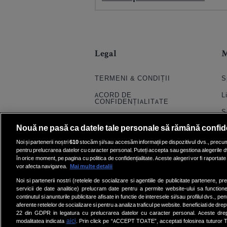
Legal
TERMENI & CONDIȚII
S
ACORD DE
L
CONFIDENȚIALITATE
S
POLITICA COOKIES
Nouă ne pasă ca datele tale personale să rămână confid
S
PRELUCRAREA DATELOR
Noi și partenerii noștri
610
stocăm și/sau accesăm informații pe dispozitivul dvs., precum i
H
pentru prelucrarea datelor cu caracter personal. Puteți accepta sau gestiona alegerile d
CONTACT
în orice moment, pe pagina cu politica de confidențialitate. Aceste alegeri vor fi raportate 
Q
SETĂRI COOKIE
vor afecta navigarea.
Mai multe detalii
E
Noi si partenerii nostri (retelele de socializare si agentiile de publicitate partenere, pr
servicii de date analitice) prelucram date pentru a permite website-ului sa function
V
continutul si anunturile publicitare afisate in functie de interesele si/sau profilul dvs., pent
aferente retelelor de socializare si pentru a analiza traficul pe website. Beneficiati de drep
22 din GDPR in legatura cu prelucrarea datelor cu caracter personal. Aceste dreptu
aici
modalitatea indicata
. Prin click pe “ACCEPT TOATE”, acceptati folosirea tuturor Te