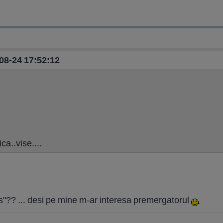
-08-24 17:52:12
ca..vise....
os"?? ... desi pe mine m-ar interesa premergatorul