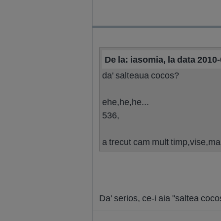
De la: iasomia, la data 2010
da' salteaua cocos?
ehe,he,he...
536,
a trecut cam mult timp,vise,mai
Da' serios, ce-i aia "saltea coc