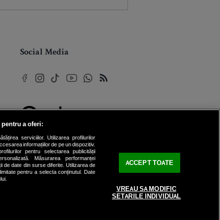
Social Media
 pentru a oferi:
© 2026 Internet Corp SRL
rea serviciilor. Utilizarea profilurilor
Toate drepturile rezervate
cesarea informațiilor de pe un dispozitiv.
ofilurilor pentru selectarea publicității
personalizată. Măsurarea performanței
ACCEPT TOATE
ii de date din surse diferite. Utilizarea de
 limitate pentru a selecta conținutul. Date
lui.
VREAU SA MODIFIC
SETARILE INDIVIDUAL