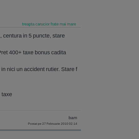
treapta carucior frate mai mare
, centura in 5 puncte, stare
. Pret 400+ taxe bonus cadita
n nici un accident rutier. Stare f
 taxe
bam
Postat pe 27 Februarie 2010 02:14