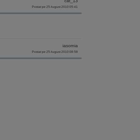
cat_13
Postat pe 25 August 2010 05:41
iasomia
Postat pe 25 August 2010 08:58