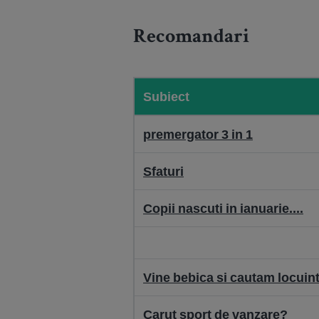
Recomandari
Subiect
premergator 3 in 1
Sfaturi
Copii nascuti in ianuarie....
Vine bebica si cautam locuin
Carut sport de vanzare?