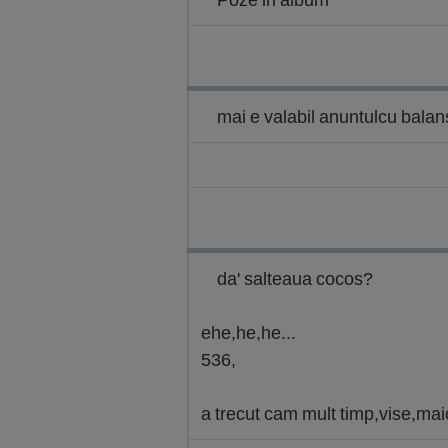
mai e valabil anuntulcu bala
da' salteaua cocos?
ehe,he,he...
536,
a trecut cam mult timp,vise,maic