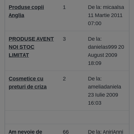
Produse copii
1
De la: micaalsa
Anglia
11 Martie 2011
07:00
PRODUSE AVENT
3
De la:
NOI STOC
danielas999 20
LIMITAT
August 2009
18:09
Cosmetice cu
2
De la:
preturi de criza
ameliadaniela
23 Iulie 2009
16:03
Am nevoie de
66
De la: AniriAnni