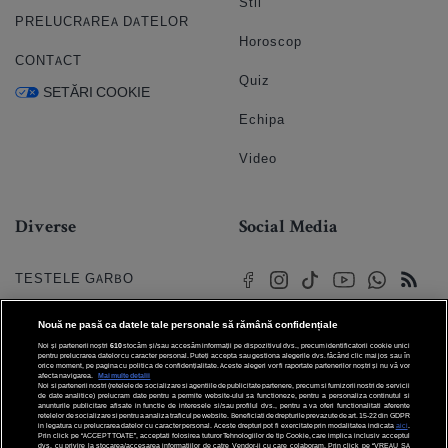
Stil
PRELUCRAREA DATELOR
Horoscop
CONTACT
Quiz
SETĂRI COOKIE
Echipa
Video
Diverse
Social Media
TESTELE GARBO
HOROSCOP
Nouă ne pasă ca datele tale personale să rămână confidențiale
Noi și partenerii noștri
610
stocăm și/sau accesăm informații pe dispozitivul dvs., precum identificatorii cookie unici
HOROSCOPUL IUBIRII
pentru prelucrarea datelor cu caracter personal. Puteți accepta sau gestiona alegerile dvs. făcând clic mai jos sau în
orice moment, pe pagina cu politica de confidențialitate. Aceste alegeri vor fi raportate partenerilor noștri și nu vă vor
afecta navigarea.
Mai multe detalii
Noi si partenerii nostri (retelele de socializare si agentiile de publicitate partenere, precum si furnizorii nostri de servicii
© 2026 Internet Corp SRL
FORUMURI
de date analitice) prelucram date pentru a permite website-ului sa functioneze, pentru a personaliza continutul si
Toate drepturile rezervate
anunturile publicitare afisate in functie de interesele si/sau profilul dvs., pentru a va oferi functionalitati aferente
retelelor de socializare si pentru a analiza traficul pe website. Beneficiati de drepturile prevazute de art. 15-22 din GDPR
in legatura cu prelucrarea datelor cu caracter personal. Aceste drepturi pot fi exercitate prin modalitatea indicata
aici
.
TRATAMENTE NATURISTE
Prin click pe “ACCEPT TOATE”, acceptati folosirea tuturor Tehnologiilor de tip Cookie, care implica inclusiv acceptul
dvs. cu privire la stocarea/accesarea informatiilor de catre Vendor-ii cu care colaboram. Prin click pe “VREAU SA