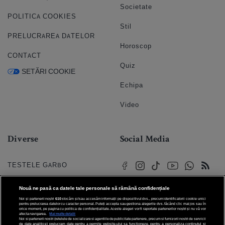
Societate
POLITICA COOKIES
Stil
PRELUCRAREA DATELOR
Horoscop
CONTACT
Quiz
SETĂRI COOKIE
Echipa
Video
Diverse
Social Media
TESTELE GARBO
HOROSCOP
Nouă ne pasă ca datele tale personale să rămână confidențiale
Noi și partenerii noștri
610
stocăm și/sau accesăm informații pe dispozitivul dvs., precum identificatorii cookie unici
HOROSCOPUL IUBIRII
pentru prelucrarea datelor cu caracter personal. Puteți accepta sau gestiona alegerile dvs. făcând clic mai jos sau în
orice moment, pe pagina cu politica de confidențialitate. Aceste alegeri vor fi raportate partenerilor noștri și nu vă vor
afecta navigarea.
Mai multe detalii
Noi si partenerii nostri (retelele de socializare si agentiile de publicitate partenere, precum si furnizorii nostri de servicii
© 2026 Internet Corp SRL
FORUMURI
de date analitice) prelucram date pentru a permite website-ului sa functioneze, pentru a personaliza continutul si