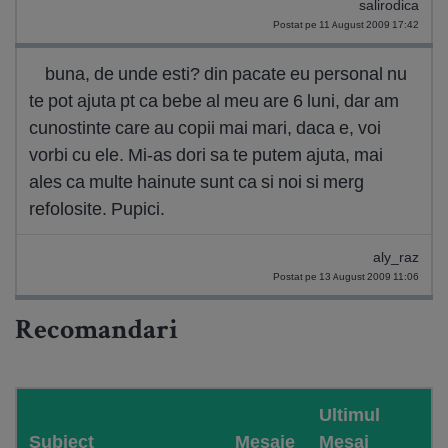
salirodica
Postat pe 11 August 2009 17:42
buna, de unde esti? din pacate eu personal nu
te pot ajuta pt ca bebe al meu are 6 luni, dar am
cunostinte care au copii mai mari, daca e, voi
vorbi cu ele. Mi-as dori sa te putem ajuta, mai
ales ca multe hainute sunt ca si noi si merg
refolosite. Pupici.
aly_raz
Postat pe 13 August 2009 11:06
Recomandari
Ultimul
Subiect
Mesaje
Mesaj