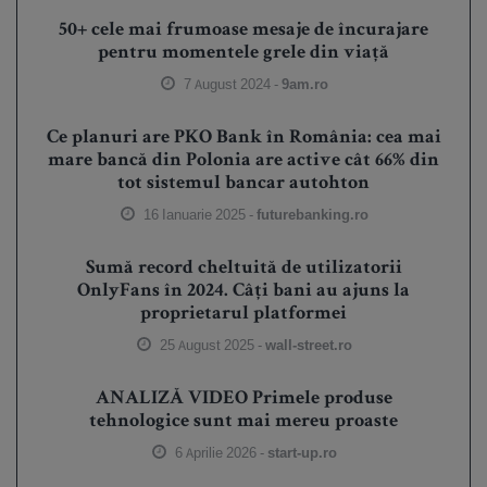
50+ cele mai frumoase mesaje de încurajare
pentru momentele grele din viață
7 August 2024 -
9am.ro
Ce planuri are PKO Bank în România: cea mai
mare bancă din Polonia are active cât 66% din
tot sistemul bancar autohton
16 Ianuarie 2025 -
futurebanking.ro
Sumă record cheltuită de utilizatorii
OnlyFans în 2024. Câți bani au ajuns la
proprietarul platformei
25 August 2025 -
wall-street.ro
ANALIZĂ VIDEO Primele produse
tehnologice sunt mai mereu proaste
6 Aprilie 2026 -
start-up.ro