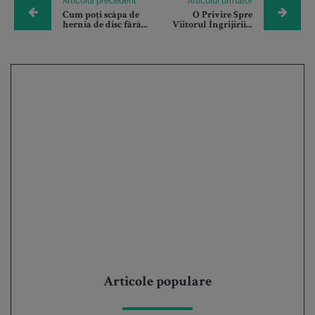
Articolul precedent
Articolul urmator
Cum poți scăpa de
O Privire Spre
hernia de disc fără...
Viitorul Îngrijirii...
Articole populare