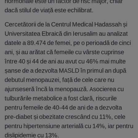
hormonale este un factor de risc major, chiar
dacă stilul de viață este echilibrat.
Cercetătorii de la Centrul Medical Hadassah și
Universitatea Ebraică din Ierusalim au analizat
datele a 89.474 de femei, pe o perioadă de cinci
ani, și au arătat că femeile cu vârste cuprinse
între 40 și 44 de ani au avut cu 46% mai multe
șanse de a dezvolta MASLD în primul an după
debutul menopauzei, față de cele care nu
ajunseseră încă la menopauză. Asocierea cu
tulburările metabolice a fost clară, riscurile
pentru femeile de 40-44 de ani de a dezvolta
pre-diabet și obezitate crescând cu 11%, cele
pentru hipertensiune arterială cu 14%, iar pentru
dislipidemie cu 13%.