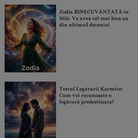
Zodia BINECUVÂNTATĂ în
2026. Va avea cel mai bun an
din ultimul deceniu!
Testul Legăturii Karmice:
Cum vei recunoaște o
legătură predestinată?