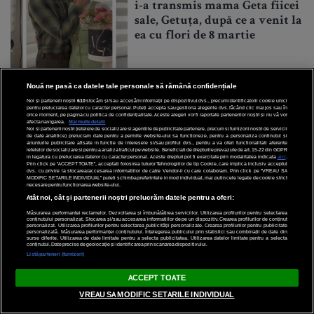
i-a transmis mama Geta fiicei
sale, Getuța, după ce a venit la
ea cu flori de 8 martie
Nouă ne pasă ca datele tale personale să rămână confidențiale
Noi și partenerii noștri
610
stocăm și/sau accesăm informații pe dispozitivul dvs., precum identificatorii cookie unici
pentru prelucrarea datelor cu caracter personal. Puteți accepta sau gestiona alegerile dvs. făcând clic mai jos sau în
orice moment, pe pagina cu politica de confidențialitate. Aceste alegeri vor fi raportate partenerilor noștri și nu vă vor
afecta navigarea.
Mai multe detalii
Noi si partenerii nostri (retelele de socializare si agentiile de publicitate partenere, precum si furnizorii nostri de servicii
de date analitice) prelucram date pentru a permite website-ului sa functioneze, pentru a personaliza continutul si
anunturile publicitare afisate in functie de interesele si/sau profilul dvs., pentru a va oferi functionalitati aferente
Articole recomandate
retelelor de socializare si pentru a analiza traficul pe website. Beneficiati de drepturile prevazute de art. 15-22 din GDPR
in legatura cu prelucrarea datelor cu caracter personal. Aceste drepturi pot fi exercitate prin modalitatea indicata
aici
.
Prin click pe “ACCEPT TOATE”, acceptati folosirea tuturor Tehnologiilor de tip Cookie, care implica inclusiv acceptul
dvs. cu privire la stocarea/accesarea informatiilor de catre Vendor-ii cu care colaboram. Prin click pe “VREAU SA
SANATATE
MODIFIC SETARILE INDIVIDUAL” puteti schimba preferintele in mod individual, mai putin cele legate de cookie strict
necesare pentru functionarea website-ului.
Atât noi, cât și partenerii noștri prelucrăm datele pentru a oferi:
62 de cabinete medicale
Măsurarea performanței reclamelor. Dezvoltarea și îmbunătățirea serviciilor. Utilizarea profilurilor pentru selectarea
rurale, modernizate pentru
conținutului personalizat. Stocarea și/sau accesarea informațiilor de pe un dispozitiv. Crearea profilurilor de conținut
personalizat. Utilizarea profilurilor pentru selectarea publicității personalizate. Crearea profilurilor pentru publicitate
sănătatea mamelor și copiilor
personalizată. Măsurarea performanței conținutului. Înțelegerea publicului prin statistici sau combinații de date din
surse diferite. Utilizarea de date limitate pentru a selecta publicitatea. Utilizarea datelor limitate pentru a selecta
conținutul. Date precise de geolocație și identificarea prin scanarea dispozitivului.
Listă parteneri (furnizori)
ACCEPT TOATE
VREAU SA MODIFIC SETARILE INDIVIDUAL