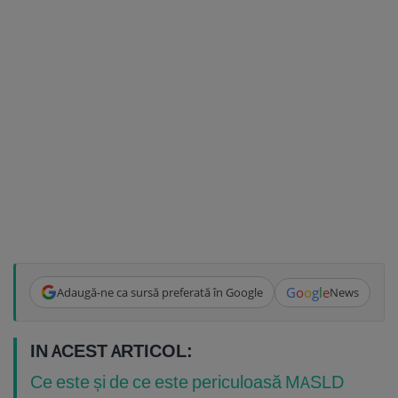
G
o
o
g
l
e
Adaugă-ne ca sursă preferată în Google
News
IN ACEST ARTICOL:
Ce este și de ce este periculoasă MASLD