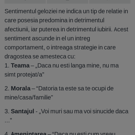
Sentimentul geloziei ne indica un tip de relatie in
care posesia predomina in detrimentul
afectiunii, iar puterea in detrimentul iubirii. Acest
sentiment ascunde in el un intreg
comportament, o intreaga strategie in care
dragostea se amesteca cu:
1.
Teama
– „Daca nu esti langa mine, nu ma
simt protejat/a”
2.
Morala
– “Datoria ta este sa te ocupi de
mine/casa/familie"
3.
Santajul
- „Voi muri sau ma voi sinucide daca
...”
4.
Amenintarea
– “Daca nu esti cum vreau