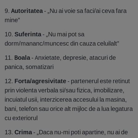
9.
Autoritatea
- „Nu ai voie sa faci/ai ceva fara
mine”
10.
Suferinta
- „Nu mai pot sa
dorm/mananc/muncesc din cauza celuilalt”
11.
Boala
- Anxietate, depresie, atacuri de
panica, somatizari
12.
Forta/agresivitate
- partenerul este retinut
prin violenta verbala si/sau fizica, imobilizare,
incuiatul usii, interzicerea accesului la masina,
bani, telefon sau orice alt mijloc de a lua legatura
cu exteriorul
13.
Crima
- „Daca nu-mi poti apartine, nu ai de