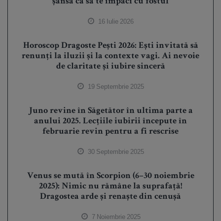
șansă ca să te împaci cu fostul
16 Iulie 2026
Horoscop Dragoste Pești 2026: Ești invitată să
renunți la iluzii și la contexte vagi. Ai nevoie
de claritate și iubire sinceră
19 Septembrie 2025
Juno revine în Săgetător în ultima parte a
anului 2025. Lecțiile iubirii începute în
februarie revin pentru a fi rescrise
30 Septembrie 2025
Venus se mută în Scorpion (6–30 noiembrie
2025): Nimic nu rămâne la suprafață!
Dragostea arde și renaște din cenușă
7 Noiembrie 2025