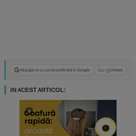
G
o
o
g
l
e
Adaugă-ne ca sursă preferată în Google
News
IN ACEST ARTICOL: