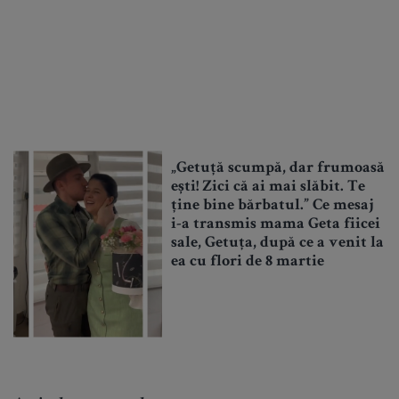
„Getuță scumpă, dar frumoasă
ești! Zici că ai mai slăbit. Te
ține bine bărbatul.” Ce mesaj
i-a transmis mama Geta fiicei
sale, Getuța, după ce a venit la
ea cu flori de 8 martie