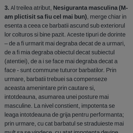
3.
Al treilea atribut,
Nesiguranta masculina (M-
am plictisit sa fiu cel mai bun)
, merge chiar in
esenta a ceea ce barbatii ascund sub exteriorul
lor colturos si bine pazit. Aceste tipuri de dorinte
– de a fi urmarit mai degraba decat de a urmari,
de a fi mia degraba obiectul decat subiectul
(atentiei), de a i se face mai degraba decat a
face - sunt commune tuturor barbatilor. Prin
urmare, barbatii trebuei sa compenseze
aceasta amenintare prin cautare si,
intotdeauna, asumarea unei posture mai
masculine. La nivel constient, impotenta se
leaga intotdeauna de grija pentru performanta;
prin urmare, cu cat barbatul se straduieste mai
mult sa se vindece, cu atat impotenta devine