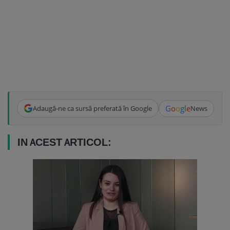
G
o
o
g
l
e
Adaugă-ne ca sursă preferată în Google
News
IN ACEST ARTICOL: