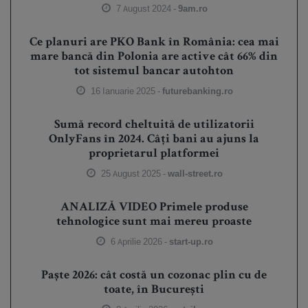
7 August 2024 -
9am.ro
Ce planuri are PKO Bank în România: cea mai
mare bancă din Polonia are active cât 66% din
tot sistemul bancar autohton
16 Ianuarie 2025 -
futurebanking.ro
Sumă record cheltuită de utilizatorii
OnlyFans în 2024. Câți bani au ajuns la
proprietarul platformei
25 August 2025 -
wall-street.ro
ANALIZĂ VIDEO Primele produse
tehnologice sunt mai mereu proaste
6 Aprilie 2026 -
start-up.ro
Paște 2026: cât costă un cozonac plin cu de
toate, în București