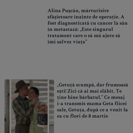
Alina Pușcău, mărturisire
sfâșietoare înainte de operație. A
fost diagnosticată cu cancer la sân
în metastază: „Este singurul
tratament care o să mă ajute să
îmi salvez viața”
„Getuță scumpă, dar frumoasă
ești! Zici că ai mai slăbit. Te
ține bine bărbatul.” Ce mesaj
i-a transmis mama Geta fiicei
sale, Getuța, după ce a venit la
ea cu flori de 8 martie