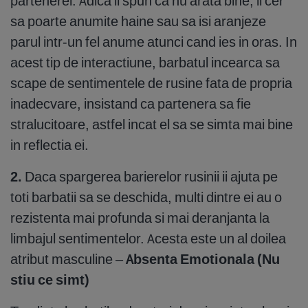
partenerei. Adica ii spun ca nu arata bine, ii cer
sa poarte anumite haine sau sa isi aranjeze
parul intr-un fel anume atunci cand ies in oras. In
acest tip de interactiune, barbatul incearca sa
scape de sentimentele de rusine fata de propria
inadecvare, insistand ca partenera sa fie
stralucitoare, astfel incat el sa se simta mai bine
in reflectia ei.
2.
Daca spargerea barierelor rusinii ii ajuta pe
toti barbatii sa se deschida, multi dintre ei au o
rezistenta mai profunda si mai deranjanta la
limbajul sentimentelor. Acesta este un al doilea
atribut masculine –
Absenta Emotionala (Nu
stiu ce simt)