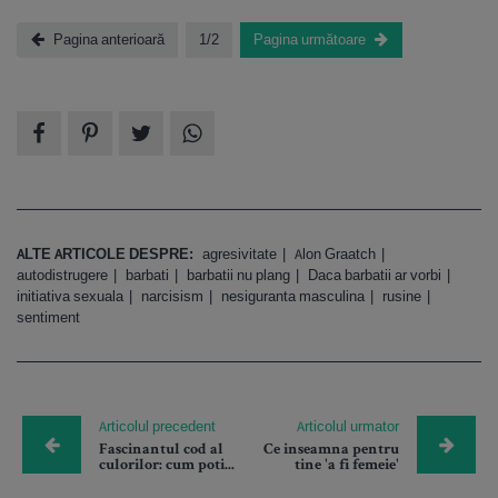
Pagina anterioară
1/2
Pagina următoare
ALTE ARTICOLE DESPRE:
agresivitate
Alon Graatch
autodistrugere
barbati
barbatii nu plang
Daca barbatii ar vorbi
initiativa sexuala
narcisism
nesiguranta masculina
rusine
sentiment
Articolul precedent
Articolul urmator
Fascinantul cod al
Ce inseamna pentru
culorilor: cum poti...
tine 'a fi femeie'