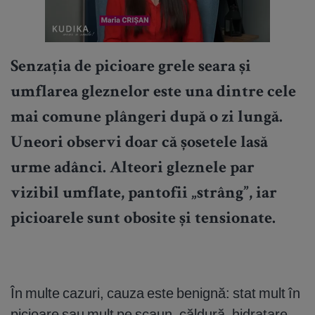
Senzația de
picioare grele seara
și
umflarea gleznelor
este una dintre cele
mai comune plângeri după o zi lungă.
Uneori observi doar că șosetele lasă
urme adânci. Alteori gleznele par
vizibil umflate, pantofii „strâng”, iar
picioarele sunt obosite și tensionate.
În multe cazuri, cauza este benignă: stat mult în
picioare sau mult pe scaun, căldură, hidratare