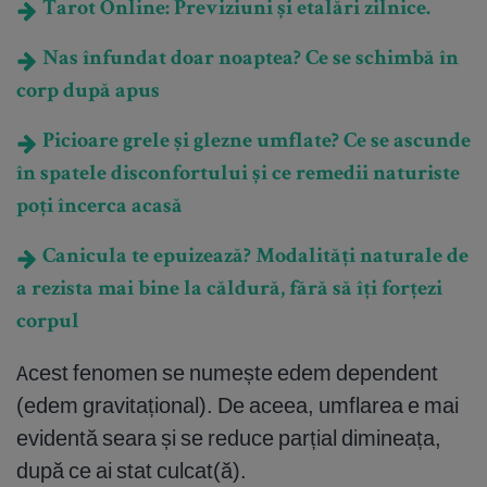
Tarot Online: Previziuni și etalări zilnice.
Nas înfundat doar noaptea? Ce se schimbă în
corp după apus
Picioare grele și glezne umflate? Ce se ascunde
în spatele disconfortului și ce remedii naturiste
poți încerca acasă
Canicula te epuizează? Modalități naturale de
a rezista mai bine la căldură, fără să îți forțezi
corpul
Acest fenomen se numește edem dependent
(edem gravitațional). De aceea, umflarea e mai
evidentă seara și se reduce parțial dimineața,
după ce ai stat culcat(ă).