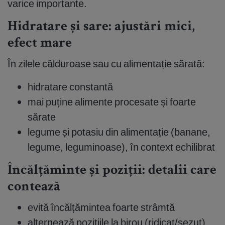
varice importante.
Hidratare și sare: ajustări mici,
efect mare
În zilele călduroase sau cu alimentație sărată:
hidratare constantă
mai puține alimente procesate și foarte
sărate
legume și potasiu din alimentație (banane,
legume, leguminoase), în context echilibrat
Încălțăminte și poziții: detalii care
contează
evită încălțămintea foarte strâmtă
alternează pozițiile la birou (ridicat/șezut)