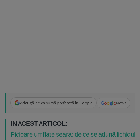
G
o
o
g
l
e
Adaugă-ne ca sursă preferată în Google
News
IN ACEST ARTICOL:
Picioare umflate seara: de ce se adună lichidul