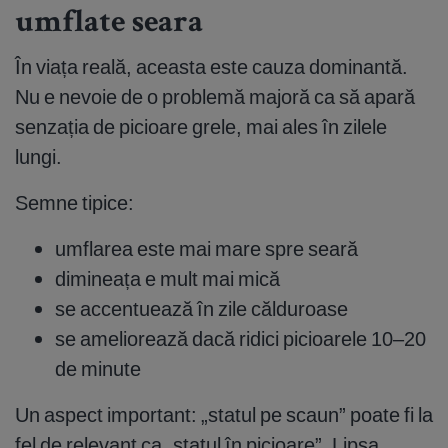
umflate seara
În viața reală, aceasta este cauza dominantă.
Nu e nevoie de o problemă majoră ca să apară
senzația de picioare grele, mai ales în zilele
lungi.
Semne tipice:
umflarea este mai mare spre seară
dimineața e mult mai mică
se accentuează în zile călduroase
se ameliorează dacă ridici picioarele 10–20
de minute
Un aspect important: „statul pe scaun” poate fi la
fel de relevant ca „statul în picioare”. Lipsa