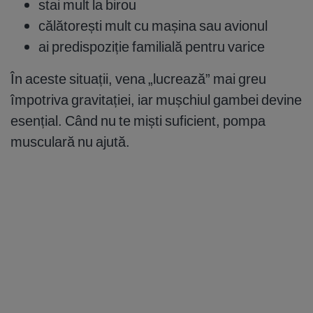
stai mult la birou
călătorești mult cu mașina sau avionul
ai predispoziție familială pentru varice
În aceste situații, vena „lucrează” mai greu
împotriva gravitației, iar mușchiul gambei devine
esențial. Când nu te miști suficient, pompa
musculară nu ajută.