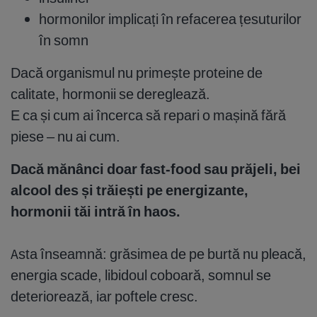
hormonilor implicați în refacerea țesuturilor
în somn
Dacă organismul nu primește proteine de
calitate, hormonii se dereglează.
E ca și cum ai încerca să repari o mașină fără
piese – nu ai cum.
Dacă mănânci doar fast-food sau prăjeli, bei
alcool des și trăiești pe energizante,
hormonii tăi intră în haos.
Asta înseamnă: grăsimea de pe burtă nu pleacă,
energia scade, libidoul coboară, somnul se
deteriorează, iar poftele cresc.