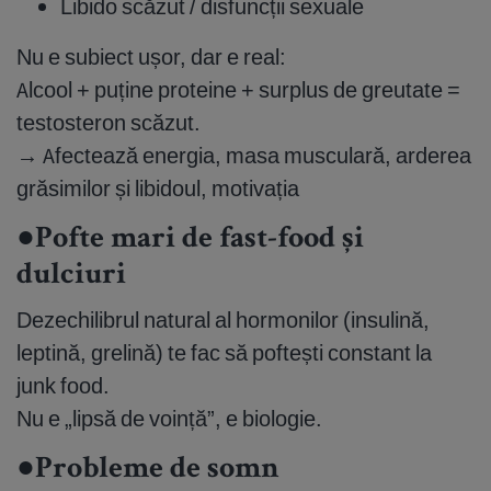
Libido scăzut / disfuncții sexuale
Nu e subiect ușor, dar e real:
Alcool + puține proteine + surplus de greutate =
testosteron scăzut.
→ Afectează energia, masa musculară, arderea
grăsimilor și libidoul, motivația
●Pofte mari de fast-food și
dulciuri
Dezechilibrul natural al hormonilor (insulină,
leptină, grelină) te fac să poftești constant la
junk food.
Nu e „lipsă de voință”, e biologie.
●Probleme de somn