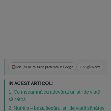
G
o
o
g
l
e
Adaugă-ne ca sursă preferată în Google
News
IN ACEST ARTICOL:
1. Ce înseamnă cu adevărat un stil de viață
sănătos
2. Nutriția – baza fiecărui stil de viață sănătos