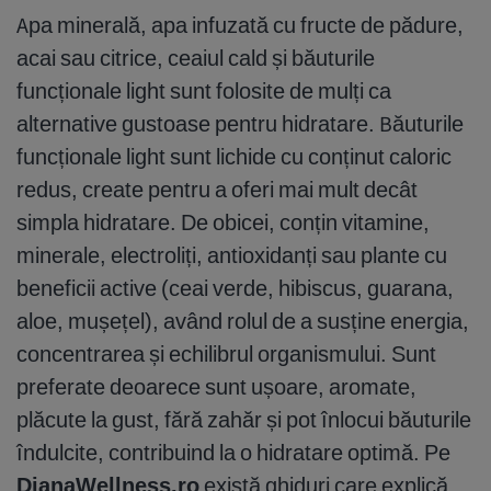
Apa minerală, apa infuzată cu fructe de pădure,
acai sau citrice, ceaiul cald și băuturile
funcționale light sunt folosite de mulți ca
alternative gustoase pentru hidratare. Băuturile
funcționale light sunt lichide cu conținut caloric
redus, create pentru a oferi mai mult decât
simpla hidratare. De obicei, conțin vitamine,
minerale, electroliți, antioxidanți sau plante cu
beneficii active (ceai verde, hibiscus, guarana,
aloe, mușețel), având rolul de a susține energia,
concentrarea și echilibrul organismului. Sunt
preferate deoarece sunt ușoare, aromate,
plăcute la gust, fără zahăr și pot înlocui băuturile
îndulcite, contribuind la o hidratare optimă. Pe
DianaWellness.ro
există ghiduri care explică