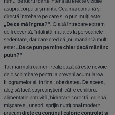
ritmul de lucru foarte intens au efecte vizibile
asupra corpului și minții. Cea mai comună și
directă întrebare pe care și-o pun mulți este:
„De ce mă îngraș?”
. O altă întrebare extrem
de frecventă, întâlnită mai ales la persoanele
sedentare, dar care cred că „nu mănâncă mult”,
este:
„De ce pun pe mine chiar dacă mănânc
puțin?”
Tot mai mulți oameni realizează că este nevoie
de o schimbare pentru a preveni acumularea
kilogramelor și, în final, obezitatea. De aceea,
aleg să facă pași conștienți către echilibru:
alimentație potrivită, hidratare corectă, odihnă,
mișcare și, uneori, sprijin nutrițional modern,
precum
diete cu conținut caloric controlat
și