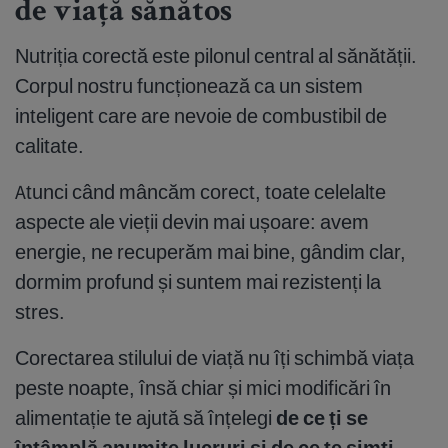
de viață sănătos
Nutriția corectă este pilonul central al sănătății.
Corpul nostru funcționează ca un sistem
inteligent care are nevoie de combustibil de
calitate.
Atunci când mâncăm corect, toate celelalte
aspecte ale vieții devin mai ușoare: avem
energie, ne recuperăm mai bine, gândim clar,
dormim profund și suntem mai rezistenți la
stres.
Corectarea stilului de viață nu îți schimbă viața
peste noapte, însă chiar și mici modificări în
alimentație te ajută să înțelegi
de ce ți se
întâmplă anumite lucruri și de ce te simți