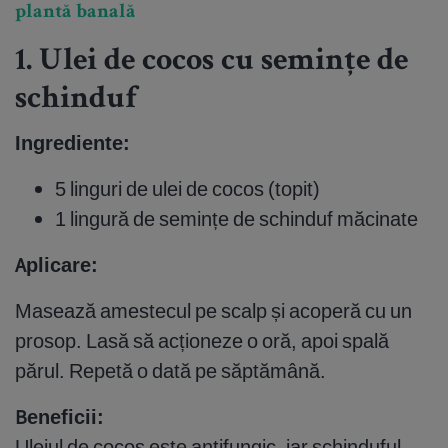
plantă banală
1. Ulei de cocos cu semințe de
schinduf
Ingrediente:
5 linguri de ulei de cocos (topit)
1 lingură de semințe de schinduf măcinate
Aplicare:
Masează amestecul pe scalp și acoperă cu un
prosop. Lasă să acționeze o oră, apoi spală
părul. Repetă o dată pe săptămână.
Beneficii:
Uleiul de cocos este antifungic, iar schinduful