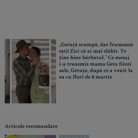
„Getuță scumpă, dar frumoasă
ești! Zici că ai mai slăbit. Te
ține bine bărbatul.” Ce mesaj
i-a transmis mama Geta fiicei
sale, Getuța, după ce a venit la
ea cu flori de 8 martie
Articole recomandate