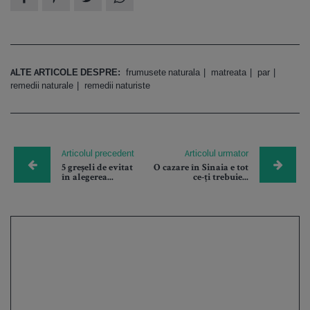
ALTE ARTICOLE DESPRE:
frumusete naturala
matreata
par
remedii naturale
remedii naturiste
Articolul precedent
Articolul urmator
5 greșeli de evitat
O cazare în Sinaia e tot
în alegerea...
ce-ți trebuie...