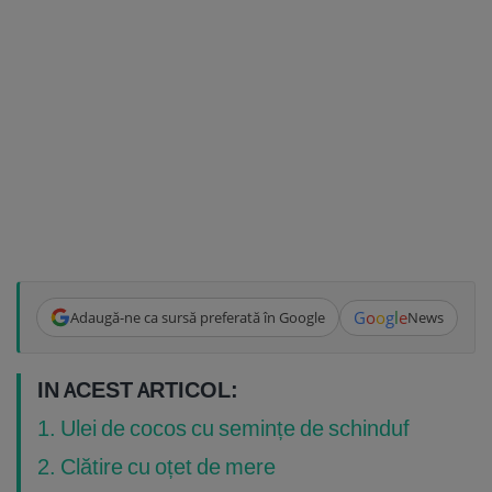
G
o
o
g
l
e
Adaugă-ne ca sursă preferată în Google
News
IN ACEST ARTICOL:
1. Ulei de cocos cu semințe de schinduf
2. Clătire cu oțet de mere