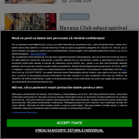
20 Iulie 2026
LIFESTYLE
Havana Club aduce spiritul
Cubei la Electric Castle 2026
Nouă ne pasă ca datele tale personale să rămână confidențiale
printr-un nou concept: Barrio
Noi și partenerii noștri
610
stocăm și/sau accesăm informații pe dispozitivul dvs., precum identificatorii cookie unici
Havana Club
pentru prelucrarea datelor cu caracter personal. Puteți accepta sau gestiona alegerile dvs. făcând clic mai jos sau în
orice moment, pe pagina cu politica de confidențialitate. Aceste alegeri vor fi raportate partenerilor noștri și nu vă vor
afecta navigarea.
Mai multe detalii
Noi si partenerii nostri (retelele de socializare si agentiile de publicitate partenere, precum si furnizorii nostri de servicii
de date analitice) prelucram date pentru a permite website-ului sa functioneze, pentru a personaliza continutul si
anunturile publicitare afisate in functie de interesele si/sau profilul dvs., pentru a va oferi functionalitati aferente
retelelor de socializare si pentru a analiza traficul pe website. Beneficiati de drepturile prevazute de art. 15-22 din GDPR
in legatura cu prelucrarea datelor cu caracter personal. Aceste drepturi pot fi exercitate prin modalitatea indicata
aici
.
Prin click pe “ACCEPT TOATE”, acceptati folosirea tuturor Tehnologiilor de tip Cookie, care implica inclusiv acceptul
dvs. cu privire la stocarea/accesarea informatiilor de catre Vendor-ii cu care colaboram. Prin click pe “VREAU SA
14 Iulie 2026
MODIFIC SETARILE INDIVIDUAL” puteti schimba preferintele in mod individual, mai putin cele legate de cookie strict
necesare pentru functionarea website-ului.
Atât noi, cât și partenerii noștri prelucrăm datele pentru a oferi:
LIFESTYLE
Măsurarea performanței reclamelor. Dezvoltarea și îmbunătățirea serviciilor. Utilizarea profilurilor pentru selectarea
conținutului personalizat. Stocarea și/sau accesarea informațiilor de pe un dispozitiv. Crearea profilurilor de conținut
personalizat. Utilizarea profilurilor pentru selectarea publicității personalizate. Crearea profilurilor pentru publicitate
personalizată. Măsurarea performanței conținutului. Înțelegerea publicului prin statistici sau combinații de date din
Orchestra Operei Naționale
surse diferite. Utilizarea de date limitate pentru a selecta publicitatea. Utilizarea datelor limitate pentru a selecta
conținutul. Date precise de geolocație și identificarea prin scanarea dispozitivului.
București, decorată cu
Listă parteneri (furnizori)
Medalia Camerei Deputaților
ACCEPT TOATE
a Republicii Italiene
VREAU SA MODIFIC SETARILE INDIVIDUAL