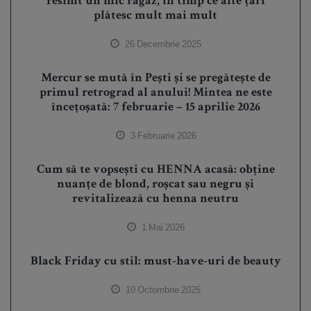
resimt un mic răgaz, în timp ce alte țări
plătesc mult mai mult
26 Decembrie 2025
Mercur se mută în Pești și se pregătește de
primul retrograd al anului! Mintea ne este
încețoșată: 7 februarie – 15 aprilie 2026
3 Februarie 2026
Cum să te vopsești cu HENNA acasă: obține
nuanțe de blond, roșcat sau negru și
revitalizează cu henna neutru
1 Mai 2026
Black Friday cu stil: must-have-uri de beauty
10 Octombrie 2025