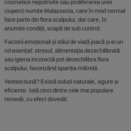
cosmetice nepotrivite sau proliferarea unei
ciuperci numite Malassezia, care în mod normal
face parte din flora scalpului, dar care, în
anumite condiții, scapă de sub control.
Factorii emoționali și stilul de viață joacă și ei un
rol esențial: stresul, alimentația dezechilibrată
sau igiena incorectă pot dezechilibra flora
scalpului, favorizând apariția mătreții.
Vestea bună? Există soluții naturale, sigure și
eficiente. Iată cinci dintre cele mai populare
remedii, cu efect dovedit: