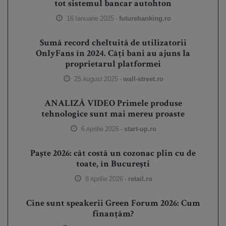
tot sistemul bancar autohton
16 Ianuarie 2025 -
futurebanking.ro
Sumă record cheltuită de utilizatorii
OnlyFans în 2024. Câți bani au ajuns la
proprietarul platformei
25 August 2025 -
wall-street.ro
ANALIZĂ VIDEO Primele produse
tehnologice sunt mai mereu proaste
6 Aprilie 2026 -
start-up.ro
Paște 2026: cât costă un cozonac plin cu de
toate, în București
8 Aprilie 2026 -
retail.ro
Cine sunt speakerii Green Forum 2026: Cum
finanțăm?