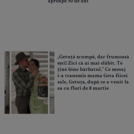
aproape 50 de ani
„Getuță scumpă, dar frumoasă
ești! Zici că ai mai slăbit. Te
ține bine bărbatul.” Ce mesaj
i-a transmis mama Geta fiicei
sale, Getuța, după ce a venit la
ea cu flori de 8 martie