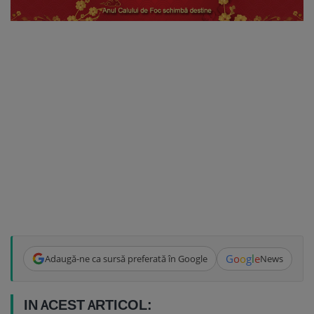
G
o
o
g
l
e
Adaugă-ne ca sursă preferată în Google
News
IN ACEST ARTICOL: