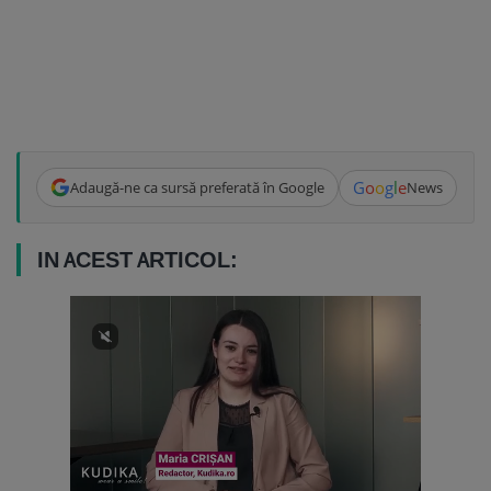
G
o
o
g
l
e
Adaugă-ne ca sursă preferată în Google
News
IN ACEST ARTICOL: