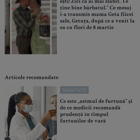
ești! Zici că ai mai slăbit. Te
ține bine bărbatul.” Ce mesaj
i-a transmis mama Geta fiicei
sale, Getuța, după ce a venit la
ea cu flori de 8 martie
Articole recomandate
SANATATE
Ce este „astmul de furtună” și
de ce medicii recomandă
prudență în timpul
furtunilor de vară