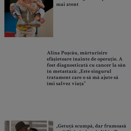
mai atent
Alina Pușcău, mărturisire
sfâșietoare înainte de operație. A
fost diagnosticată cu cancer la sân
în metastază: „Este singurul
tratament care o să mă ajute să
îmi salvez viața”
„Getuță scumpă, dar frumoasă