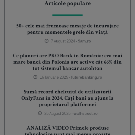
Articole populare
50+ cele mai frumoase mesaje de încurajare
pentru momentele grele din viață
7 August 2024 -
9am.ro
Ce planuri are PKO Bank în România: cea mai
mare bancă din Polonia are active cât 66% din
tot sistemul bancar autohton
16 Ianuarie 2025 -
futurebanking.ro
Sumă record cheltuită de utilizatorii
OnlyFans în 2024. Câți bani au ajuns la
proprietarul platformei
25 August 2025 -
wall-street.ro
ANALIZĂ VIDEO Primele produse
tehnologice sunt mai mereu proaste