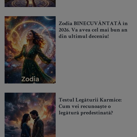
Zodia BINECUVÂNTATĂ în
2026. Va avea cel mai bun an
din ultimul deceniu!
Testul Legăturii Karmice:
Cum vei recunoaște o
legătură predestinată?