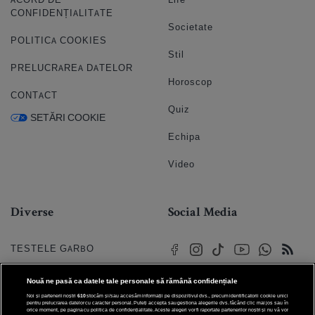
CONFIDENȚIALITATE
Societate
POLITICA COOKIES
Stil
PRELUCRAREA DATELOR
Horoscop
CONTACT
Quiz
SETĂRI COOKIE
Echipa
Video
Diverse
Social Media
TESTELE GARBO
HOROSCOP
Nouă ne pasă ca datele tale personale să rămână confidențiale
Noi și partenerii noștri
610
stocăm și/sau accesăm informații pe dispozitivul dvs., precum identificatorii cookie unici
HOROSCOPUL IUBIRII
pentru prelucrarea datelor cu caracter personal. Puteți accepta sau gestiona alegerile dvs. făcând clic mai jos sau în
orice moment, pe pagina cu politica de confidențialitate. Aceste alegeri vor fi raportate partenerilor noștri și nu vă vor