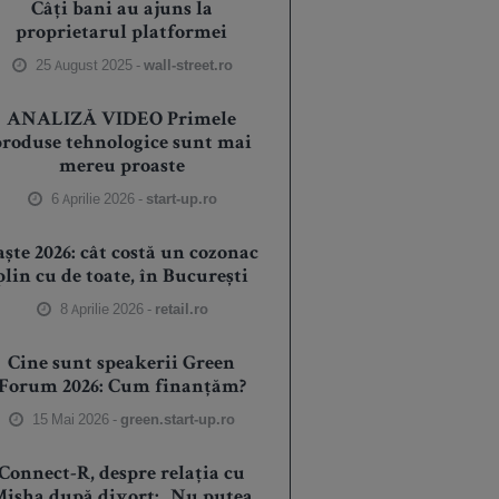
Câți bani au ajuns la
proprietarul platformei
25 August 2025 -
wall-street.ro
ANALIZĂ VIDEO Primele
produse tehnologice sunt mai
mereu proaste
6 Aprilie 2026 -
start-up.ro
aște 2026: cât costă un cozonac
plin cu de toate, în București
8 Aprilie 2026 -
retail.ro
Cine sunt speakerii Green
Forum 2026: Cum finanțăm?
15 Mai 2026 -
green.start-up.ro
Connect-R, despre relația cu
isha după divorț: „Nu putea