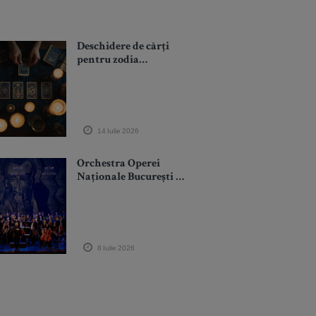
Deschidere de cărți
pentru zodia
Scorpion: Ce trebuie
să elimini urgent din
viața ta
14 Iulie 2026
Orchestra Operei
Naționale București și
Alexandru Tomescu,
concert de excepție la
Ravello Festival
8 Iulie 2026