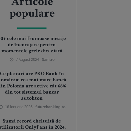
Articole
populare
50+ cele mai frumoase mesaje
de încurajare pentru
momentele grele din viață
7 August 2024 -
9am.ro
Ce planuri are PKO Bank în
România: cea mai mare bancă
din Polonia are active cât 66%
din tot sistemul bancar
autohton
16 Ianuarie 2025 -
futurebanking.ro
Sumă record cheltuită de
utilizatorii OnlyFans în 2024.