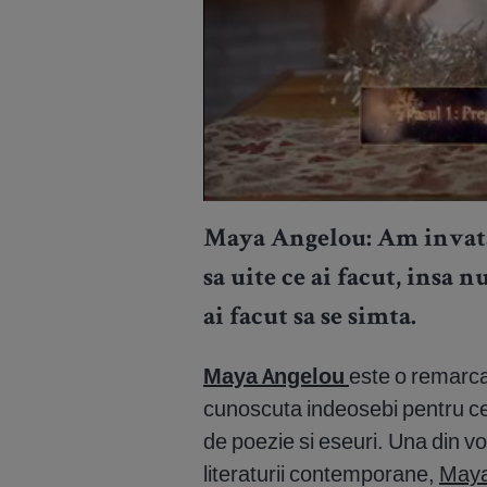
Maya Angelou: Am invatat 
sa uite ce ai facut, insa n
ai facut sa se simta.
Maya Angelou
este o remarca
cunoscuta indeosebi pentru cele
de poezie si eseuri. Una din vo
literaturii contemporane,
Maya