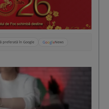
G
o
o
g
l
e
ă preferată în Google
News