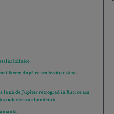
talări zilnice.
 mai facem după ce am învățat să ne
a lună de Jupiter retrograd în Rac: ce am
ță și adevărata abundență
t amantă