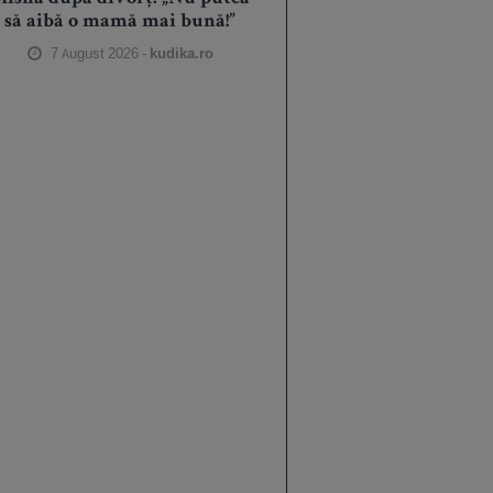
să aibă o mamă mai bună!”
7 August 2026 -
kudika.ro