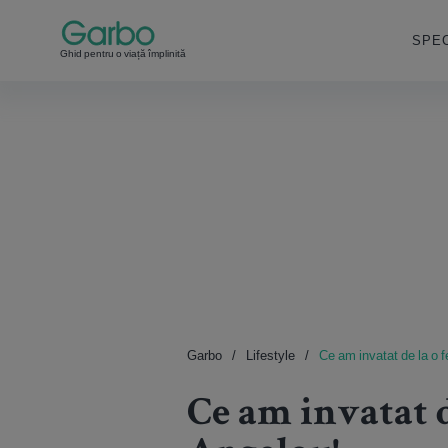
SPEC
Ghid pentru o viață împlinită
Garbo
Lifestyle
Ce am invatat de la o 
Ce am invatat 