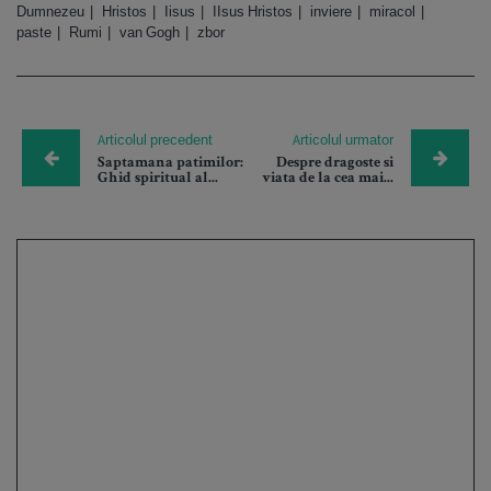
Dumnezeu
Hristos
Iisus
IIsus Hristos
inviere
miracol
paste
Rumi
van Gogh
zbor
Articolul precedent
Articolul urmator
Saptamana patimilor:
Despre dragoste si
Ghid spiritual al...
viata de la cea mai...