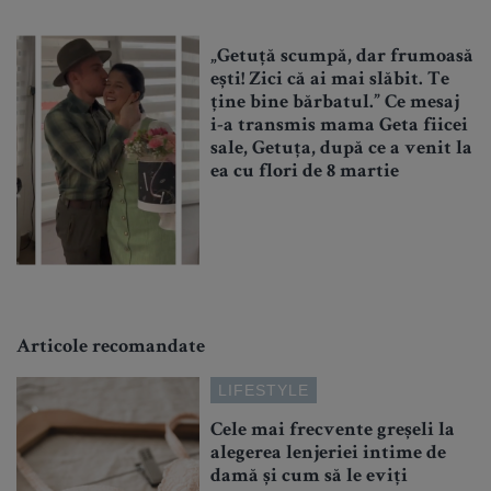
„Getuță scumpă, dar frumoasă
ești! Zici că ai mai slăbit. Te
ține bine bărbatul.” Ce mesaj
i-a transmis mama Geta fiicei
sale, Getuța, după ce a venit la
ea cu flori de 8 martie
Articole recomandate
LIFESTYLE
Cele mai frecvente greșeli la
alegerea lenjeriei intime de
damă și cum să le eviți