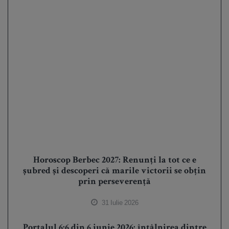
Horoscop Berbec 2027: Renunți la tot ce e
șubred și descoperi că marile victorii se obțin
prin perseverență
31 Iulie 2026
Portalul 6:6 din 6 iunie 2026: întâlnirea dintre