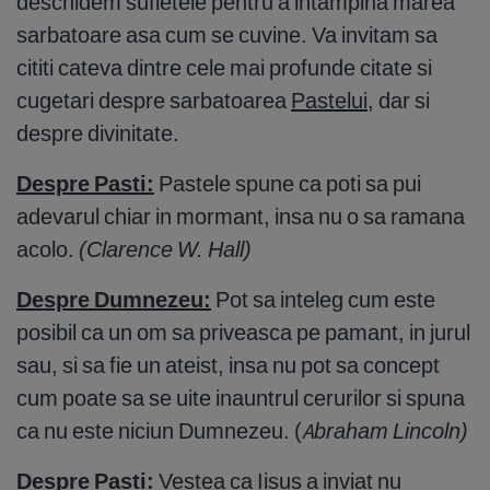
deschidem sufletele pentru a intampina marea
sarbatoare asa cum se cuvine. Va invitam sa
cititi cateva dintre cele mai profunde citate si
cugetari despre sarbatoarea
Pastelui
, dar si
despre divinitate.
Despre Pasti:
Pastele spune ca poti sa pui
adevarul chiar in mormant, insa nu o sa ramana
acolo.
(Clarence W. Hall)
Despre Dumnezeu:
Pot sa inteleg cum este
posibil ca un om sa priveasca pe pamant, in jurul
sau, si sa fie un ateist, insa nu pot sa concept
cum poate sa se uite inauntrul cerurilor si spuna
ca nu este niciun Dumnezeu. (
Abraham Lincoln)
Despre Pasti:
Vestea ca Iisus a inviat nu