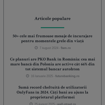
Articole populare
50+ cele mai frumoase mesaje de încurajare
pentru momentele grele din viață
7 August 2024 -
9am.ro
Ce planuri are PKO Bank în România: cea mai
mare bancă din Polonia are active cât 66% din
tot sistemul bancar autohton
16 Ianuarie 2025 -
futurebanking.ro
Sumă record cheltuită de utilizatorii
OnlyFans în 2024. Câți bani au ajuns la
proprietarul platformei
25 August 2025 -
wall-street.ro