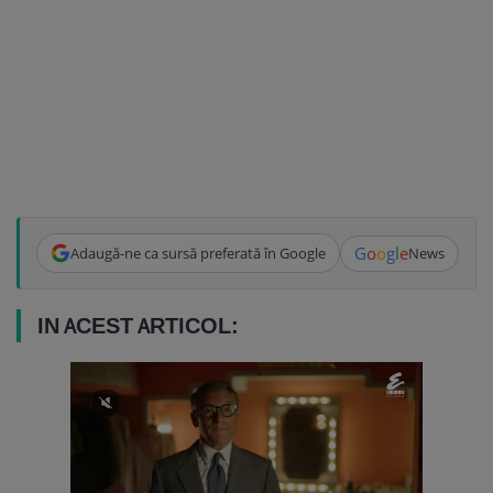
G
o
o
g
l
e
Adaugă-ne ca sursă preferată în Google
News
IN ACEST ARTICOL: