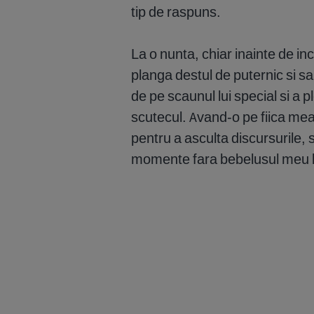
tip de raspuns.
La o nunta, chiar inainte de in
planga destul de puternic si sa
de pe scaunul lui special si a 
scutecul. Avand-o pe fiica me
pentru a asculta discursurile
momente fara bebelusul meu 