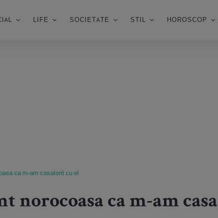
IAL
LIFE
SOCIETATE
STIL
HOROSCOP
oasa ca m-am casatorit cu el
mt norocoasa ca m-am casat