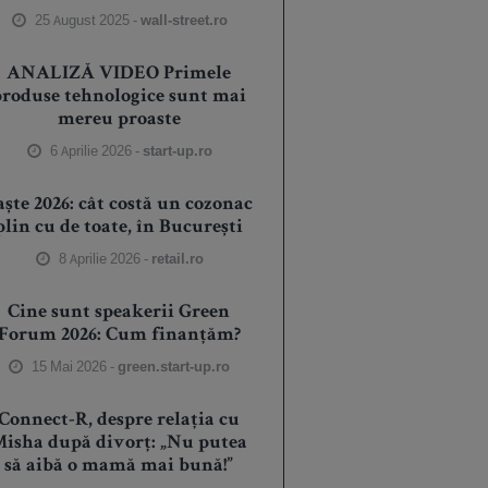
25 August 2025 -
wall-street.ro
ANALIZĂ VIDEO Primele
produse tehnologice sunt mai
mereu proaste
6 Aprilie 2026 -
start-up.ro
aște 2026: cât costă un cozonac
plin cu de toate, în București
8 Aprilie 2026 -
retail.ro
Cine sunt speakerii Green
Forum 2026: Cum finanțăm?
15 Mai 2026 -
green.start-up.ro
Connect-R, despre relația cu
isha după divorț: „Nu putea
să aibă o mamă mai bună!”