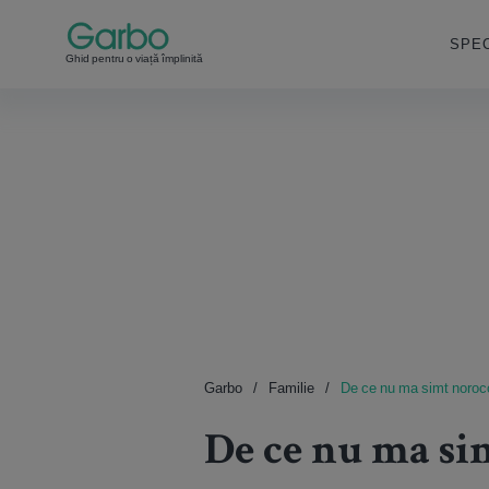
SPEC
Ghid pentru o viață împlinită
Garbo
Familie
De ce nu ma simt noroc
De ce nu ma si