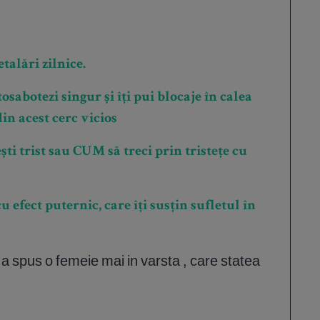
talări zilnice.
osabotezi singur și îți pui blocaje în calea
din acest cerc vicios
ti trist sau CUM să treci prin tristețe cu
u efect puternic, care îți susțin sufletul în
, a spus o femeie mai in varsta , care statea