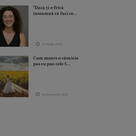
”Dacă ți-e frică
înseamnă că faci ceva
curajos”: povestea
unei românce care și-
a construit cariera în
AI, în SUA
16 Aprilie 2026
Cum moare o căsnicie
pas cu pas: cele 5
greșeli pe care nu le
vezi venind
24 Octombrie 2025