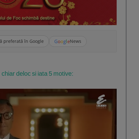
G
o
o
g
l
e
ă preferată în Google
News
chiar deloc si iata 5 motive: