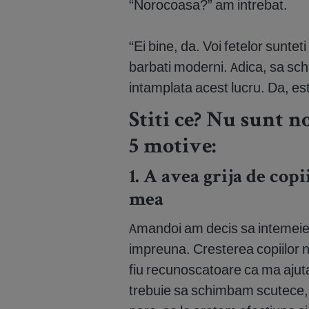
“Norocoasa?” am intrebat.
“Ei bine, da. Voi fetelor sunte
barbati moderni. Adica, sa sc
intamplata acest lucru. Da, es
Stiti ce? Nu sunt no
5 motive:
1. A avea grija de copi
mea
Amandoi am decis sa intemeiem
impreuna. Cresterea copiilor n
fiu recunoscatoare ca ma ajuta
trebuie sa schimbam scutece, s