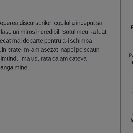
ceperea discursurilor, copilul a inceput sa
 lase un miros incredibil. Sotul meu l-a luat
plecat mai departe pentru a-i schimba
a in brate, m-am asezat inapoi pe scaun
P
, simtindu-ma usurata ca am cateva
langa mine.
M