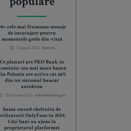
populare
50+ cele mai frumoase mesaje
de încurajare pentru
momentele grele din viață
7 August 2024 -
9am.ro
Ce planuri are PKO Bank în
România: cea mai mare bancă
din Polonia are active cât 66%
din tot sistemul bancar
autohton
16 Ianuarie 2025 -
futurebanking.ro
Sumă record cheltuită de
utilizatorii OnlyFans în 2024.
Câți bani au ajuns la
proprietarul platformei